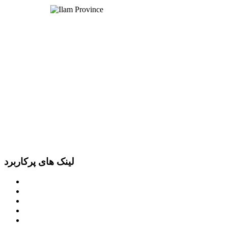
لینک های پرکاربرد
پرتال امام خمینی (ره)
دفتر مقام معظم رهبری
ریاست ‌جمهوری اسلامی ایران
وزارت کشور
معاون اول رییس جمهور