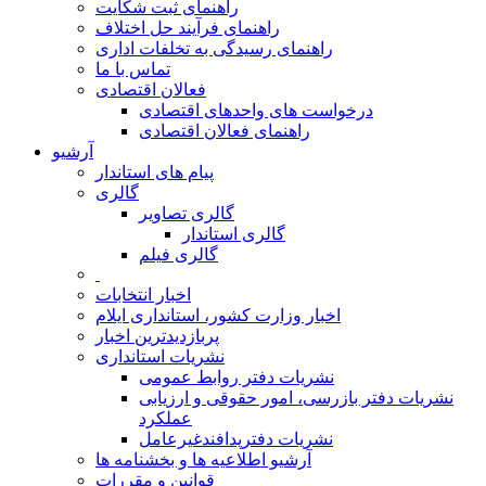
راهنمای ثبت شکایت
راهنمای فرآیند حل اختلاف
راهنمای رسیدگی به تخلفات اداری
تماس با ما
فعالان اقتصادی
درخواست های واحدهای اقتصادی
راهنمای فعالان اقتصادی
آرشیو
پیام های استاندار
گالری
گالری تصاویر
گالری استاندار
گالری فیلم
اخبار انتخابات
اخبار وزارت کشور، استانداری ایلام
پربازدیدترین اخبار
نشریات استانداری
نشریات دفتر روابط عمومی
نشريات دفتر بازرسی، امور حقوقی و ارزيابی
عملکرد
نشريات دفترپدافندغيرعامل
آرشیو اطلاعیه ها و بخشنامه ها
قوانین و مقررات