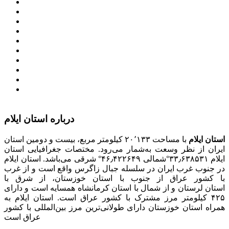
مجمع تشخیص مصلحت نظام
سامانه ملی انتشارودسترسی آزادبه اطلاعات
معاونت امور زنان و خانواده
میز خدمت الکترونیک وزارت کشور
سامانه تدارکات الکترونیکی دولت (ستاد)
سامانه ارتباط مردم و دولت (سامد)
امور اتباع و مهاجرین خارجی وزارت کشور
سازمان شهرداری ها و دهیاری های کشور
پذیرش و جذب امریه
دانلودنرم افزارهوشمند افراد نابینا یا کم‌بینا برای کار با
کامپیوتر
درباره استان ایلام
استان ایلام
با مساحت ۲۰٬۱۳۳ کیلومتر مربع، بیست و دومین استان
ایران از نظر وسعت به‌شمار می‌رود. مختصات جغرافیایی استان
ایلام ۳۳٫۶۳۸۵۳۱°شمالی ۴۶٫۴۲۲۶۴۹° شرقی می‌باشد. استان ایلام
در جنوب غرب ایران در سلسله جبال زاگرس واقع است و از غرب
با کشور عراق از جنوب با استان خوزستان، از شرق با
استان لرستان و از شمال با استان کرمانشاه همسایه است و دارای
۴۲۵ کیلومتر مرز مشترک با کشور عراق است. استان ایلام به
همراه استان خوزستان دارای طولانی‌ترین مرز بین‌المللی با کشور
عراق است