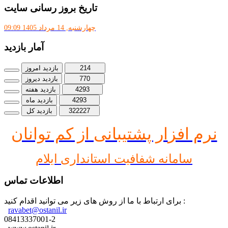
تاریخ بروز رسانی سایت
چهارشنبه, 14 مرداد 1405 09:09
آمار بازدید
214
بازدید امروز
770
بازدید دیروز
4293
بازدید هفته
4293
بازدید ماه
322227
بازدید کل
نرم افز
ار پشتیبانی از کم توانان
سامانه شفافیت استانداری ایلام
اطلاعات تماس
برای ارتباط با ما از روش های زیر می توانید اقدام کنید :
ravabet@ostanil.ir
08413337001-2