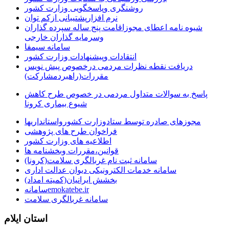
روشنگری وپاسخگویی وزارت کشور
نرم افزارپشتیبانی ازکم توان
شیوه نامه اعطای مجوزاقامت پنج ساله سپرده گذاران
وسرمایه گذاران خارجی
سامانه سیمفا
انتقادات وپیشنهادات وزارت کشور
دریافت نقطه نظرات مردمی درخصوص پیش نویس
مقررات(راهبردمشارکت)
پاسخ به سوالات متداول مردمی در خصوص طرح کاهش
شیوع بیماری کرونا
مجوزهای صادره توسط ستادوزارت کشورواستانداریها
فراخوان طرح های پژوهشی
اطلاعیه های وزارت کشور
قوانین،مقررات وبخشنامه ها
سامانه ثبت نام غربالگری سلامت(کرونا)
سامانه خدمات الکترونیکی دیوان عدالت اداری
بخشش ایرانیان(کمیته امداد)
سامانهemokatebe.ir
سامانه غربالگری سلامت
استان ایلام