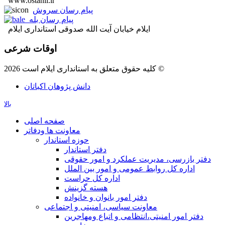
www.ostanil.ir
پیام رسان سروش
پیام رسان بله
ایلام خیابان آیت الله صدوقی استانداری ایلام
اوقات شرعی
کلیه حقوق متعلق به استانداری ایلام است 2026 ©
دانش پژوهان اکباتان
بالا
صفحه اصلی
معاونت ها ودفاتر
حوزه استاندار
دفتر استاندار
دفتر بازرسی، مدیریت عملکرد و امور حقوقی
اداره کل روابط عمومی و امور بین الملل
اداره کل حراست
هسته گزینش
دفتر امور بانوان و خانواده
معاونت سیاسی، امنیتی و اجتماعی
دفتر امور امنيتی،انتظامی و اتباع ومهاجرین