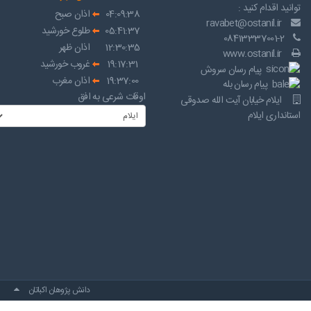
توانید اقدام کنید :
04:09:38
اذان صبح
ravabet@ostanil.ir
05:41:37
طلوع خورشید
08413337001-2
12:30:35
اذان ظهر
www.ostanil.ir
19:17:31
غروب خورشید
پیام رسان سروش
19:37:00
اذان مغرب
پیام رسان بله
اوقات شرعی به افق
ایلام خیابان آیت الله صدوقی
استانداری ایلام
دانش پژوهان اکباتان