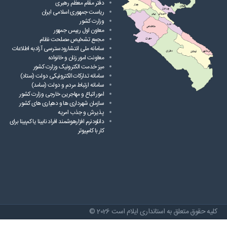
دفتر مقام معظم رهبری
ریاست ‌جمهوری اسلامی ایران
وزارت کشور
معاون اول رییس جمهور
مجمع تشخیص مصلحت نظام
سامانه ملی انتشارودسترسی آزادبه اطلاعات
معاونت امور زنان و خانواده
میز خدمت الکترونیک وزارت کشور
سامانه تدارکات الکترونیکی دولت (ستاد)
سامانه ارتباط مردم و دولت (سامد)
امور اتباع و مهاجرین خارجی وزارت کشور
سازمان شهرداری ها و دهیاری های کشور
پذیرش و جذب امریه
دانلودنرم افزارهوشمند افراد نابینا یا کم‌بینا برای
کار با کامپیوتر
کلیه حقوق متعلق به استانداری ایلام است 2026 ©