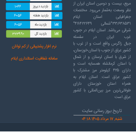
مربع، بیست و دومین استان ایران از
بازدید دیروز
1066
نظر وسعت به‌شمار می‌رود. مختصات
بازدید هفته
6056
جغرافیایی استان ایلام
۳۳٫۶۳۸۵۳۱°شمالی ۴۶٫۴۲۲۶۴۹°
بازدید ماه
6056
شرقی می‌باشد. استان ایلام در جنوب
بازدید کل
323990
غرب ایران در سلسله
جبال زاگرس واقع است و از غرب با
نرم افز
ار پشتیبانی از کم توانان
کشور عراق از جنوب با استان خوزستان،
از شرق با استان لرستان و از شمال
سامانه شفافیت استانداری ایلام
با استان کرمانشاه همسایه است و
دارای ۴۲۵ کیلومتر مرز مشترک با
کشور عراق است. استان ایلام به
همراه استان خوزستان دارای
طولانی‌ترین مرز بین‌المللی با کشور
عراق است
تاریخ بروز رسانی سایت
شنبه, 17 مرداد 1405 04:18