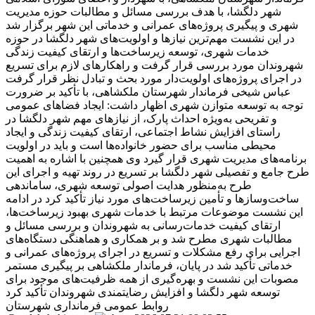
شهر دلگشا، با هدف بررسی مسائل و مطالبات حوزه مدیریت
شهری و پیگیری پروژه‌های عمرانی و خدماتی این شهر برگزار شد
در این نشست مهم‌ترین نیازها و اولویت‌های شهر دلگشا در حوزه
خدمات شهری، توسعه زیرساخت‌ها و ارتقای کیفیت زندگی
شهروندان مورد بررسی قرار گرفت و راهکارهای لازم برای تسریع
در اجرای پروژه‌های اولویت‌دار مورد بحث و تبادل نظر قرار گرفت
عباس شیخی فرماندار شهرستان ملکشاهی، با تأکید بر ضرورت
توجه به توسعه متوازن شهری اظهار داشت: ایجاد فضاهای عمومی
و تفریحی به‌ویژه احداث پارک، از نیازهای مهم شهر دلگشا در
راستای افزایش نشاط اجتماعی، ارتقای کیفیت زندگی و ایجاد
محیطی مناسب برای حضور خانواده‌ها است و باید در اولویت
برنامه‌های مدیریت شهری قرار گیرد وی همچنین با اشاره به اهمیت
طرح جامع و تفصیلی شهر دلگشا بر تسریع در روند تهیه و اجرای این
طرح به‌منظور هدایت اصولی توسعه شهری، ساماندهی
ساخت‌وسازها و تأمین زیرساخت‌های مورد نیاز تأکید کرد در ادامه
این نشست موضوعات مرتبط با خدمات شهری بهبود زیرساخت‌ها،
ارتقای کیفیت خدمات‌رسانی به شهروندان و بررسی مسائل و
مطالبات شهری مطرح شد و بر همکاری و هماهنگی دستگاه‌های
اجرایی برای رفع مشکلات و تسریع در اجرای پروژه‌های عمرانی و
خدماتی تأکید شد در پایان، فرماندار ملکشاهی بر پیگیری مستمر
مصوبات این نشست و بهره‌گیری از همه ظرفیت‌های موجود برای
توسعه شهر دلگشا و افزایش رضایتمندی شهروندان تأکید کرد
روابط عمومی فرمانداری شهرستان