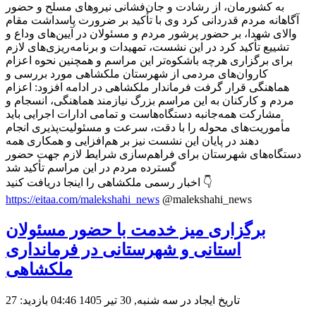
به کشورمان، از رشادت و جان‌فشانی نیروهای مسلح و حضور
آگاهانه مردم قدردانی کرد وی با تأکید بر ضرورت پاسداشت مقام
والای شهدا، بر حضور پرشور مردم و مسئولان در آیین‌های وداع و
تشییع تأکید کرد در این نشست، تمهیدات و برنامه‌ریزی‌های لازم
برای برگزاری هرچه باشکوه‌تر این مراسم و همچنین نحوه اعزام
کاروان‌های مردمی از شهرستان ملکشاهی مورد بررسی و
هماهنگی قرار گرفت فرماندار ملکشاهی در ادامه افزود: اعزام
مردم و کارکنان به این مراسم بزرگ نیازمند هماهنگی، انسجام و
مشارکت همه‌جانبه دستگاه‌هاست و تمامی ادارات اجرایی باید
مأموریت‌های محوله را با دقت، سرعت و مسئولیت‌پذیری انجام
دهند در پایان این نشست نیز بر هم‌افزایی و همکاری همه
دستگاه‌های شهرستان برای فراهم‌سازی شرایط لازم جهت حضور
گسترده مردم در این مراسم تأکید شد
اخبار رسمی ملکشاهی را اینجا دریافت کنید 👇
https://eitaa.com/malekshahi_news
@malekshahi_news
برگزاری میز خدمت با حضور مسئولان
استانی و شهرستانی در فرمانداری
ملکشاهی
تاریخ ایجاد در سه شنبه, 30 تیر 1405 04:46
بازدید: 27