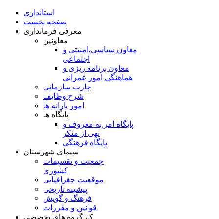
استانداری
صفحه نخست
معرفی فرمانداری
معاونین
معاون سیاسی،امنیتی و
اجتماعی
معاون برنامه ريزی و
هماهنگی امور عمرانی
چارت سازمانی
شرح وظایف
امور یارانه ها
پایگاه ها
پایگاه امر به معروف و
نهی از منکر
پایگاه فرهنگی
سیمای شهرستان
جمعیت و تقسیمات
کشوری
موقعیت جغرافیایی
پیشینه تاریخی
فرهنگ و گویش
قوانین و مقررات
کارگروه های تخصصی