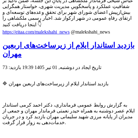
عباس شیخی فرماندار ملکشاهی در پایانِ این جلسه، ضمن تأکید بر
شفافیتِ عملکرد و پاسخگوییِ مدیریت شهری، خواستار همگرایی
بیش‌ازپیش اعضای شورای شهر برای تحققِ وعده‌های توسعه‌ای و
ارتقای رفاهِ عمومی در شهر ارکواز شد. اخبار رسمی ملکشاهی را
اینجا دریافت کنید 👇
https://eitaa.com/malekshahi_news
@malekshahi_news
بازدید استاندار ایلام از زیرساخت‌های اربعین
مهران
تاریخ ایجاد در دوشنبه, 01 تیر 1405 19:39
بازدید: 73
🔷 بازدید استاندار ایلام از زیرساخت‌های اربعین مهران
به گزارش روابط عمومی فرمانداری، دکتر احمد کرمی استاندار
ایلام عصر دوشنبه به همراه حیدر نعمتی فرماندار مهران و جمعی از
مدیران از پایانه مرزی شهید سلیمانی مهران بازدید کرد و در جریان
خدمات‌دهی به زوار قرار گرفت.