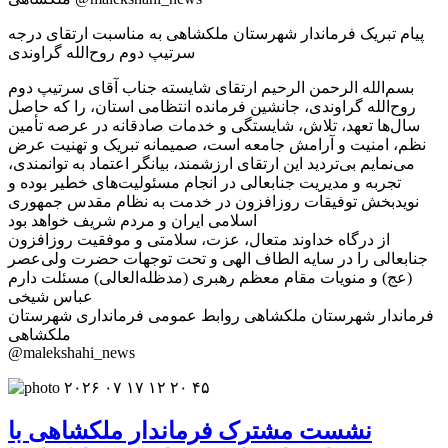
پیام تبریک فرماندار شهرستان ملکشاهی به مناسبت ارتقای درجه
سرتیپ دوم روح‌الله گراوندی
بسم‌الله الرحمن الرحیم ارتقای شایسته جناب آقای سرتیپ دوم
روح‌الله گراوندی، جانشین فرمانده انتظامی استان، را که حاصل
سال‌ها تعهد، تلاش، شایستگی و خدمات صادقانه در عرصه تأمین
نظم، امنیت و آرامش جامعه است، صمیمانه تبریک و تهنیت عرض
می‌نمایم بی‌تردید این ارتقای ارزشمند، بیانگر اعتماد به توانمندی،
تجربه و مدیریت جنابعالی در انجام مسئولیت‌های خطیر بوده و
نویدبخش توفیقات روزافزون در خدمت به نظام مقدس جمهوری
اسلامی ایران و مردم شریف خواهد بود
از درگاه خداوند متعال، عزت، سلامتی و موفقیت روزافزون
جنابعالی را در سایه الطاف الهی و تحت توجهات حضرت ولی‌عصر
(عج) و منویات مقام معظم رهبری (مدظله‌العالی) مسئلت دارم
عباس شیخی
فرماندار شهرستان ملکشاهی روابط عمومی فرمانداری شهرستان
ملکشاهی
@malekshahi_news
نشست مشترک فرماندار ملکشاهی با