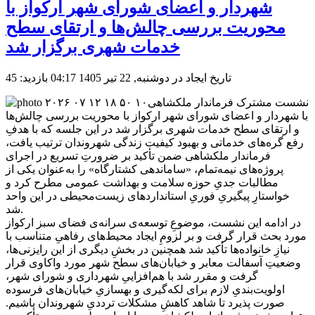
شهردار و اعضای شورای شهر ارکواز با
محوریت بررسی چالش‌ها و ارتقای سطح
خدمات شهری برگزار شد
تاریخ ایجاد در دوشنبه, 22 تیر 1405 04:17
بازدید: 45
نشست مشترک فرماندار ملکشاهی
با شهردار و اعضای شورای شهر ارکواز با محوریت بررسی چالش‌ها
و ارتقای سطح خدمات شهری برگزار شد در این جلسه که با هدفِ
رفع گره‌های خدماتی و بهبود کیفیت زندگی شهروندان ترتیب یافت،
فرماندار ملکشاهی ضمن تأکید بر ضرورتِ تسریع در اجرای
پروژه‌های نیمه‌تمام، «ساماندهی کشتارگاه» را به‌عنوان یکی از
مطالبات جدیِ حوزه سلامت و بهداشت عمومی مطرح کرد و
خواستارِ پیگیریِ فوریِ استانداردهای زیست‌محیطی در این واحد
شد.
در ادامه این نشست، موضوعِ توسعه‌ی سرانه‌ی فضای سبز ارکواز
مورد بحث قرار گرفت و بر لزومِ ایجاد محیط‌های رفاهیِ متناسب با
نیازِ خانواده‌ها تأکید شد همچنین در بخشِ دیگری از این رایزنی‌ها،
وضعیتِ آسفالت معابر و خیابان‌های سطح شهر مورد واکاوی قرار
گرفت و مقرر شد با هم‌افزاییِ شهرداری و شورای شهر،
اولویت‌بندیِ لازم برای لکه‌گیری و بهسازیِ خیابان‌های فرسوده
صورت پذیرد تا شاهد کاهشِ مشکلات ترددیِ شهروندان باشیم.