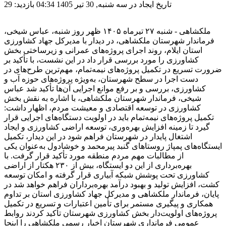
تاریخ ایجاد در سه شنبه, 30 تیر 1405 04:34
بازدید: 29
ملکشاهی - شنبه ۲۷ تیرماه ۱۴۰۵ ظهر روز شنبه، عباس شیخی،
فرماندار شهرستان ملکشاهی، در دیدار با مدیرکل جهاد کشاورزی
استان ایلام، روند اجرای پروژه‌های عمرانی و زیرساختی بخش
کشاورزی را مورد بررسی قرار داد در این نشست، با تأکید بر
ضرورت تسریع در تکمیل پروژه‌های نیمه‌تمام، مهم‌ترین طرح‌های در
دست اجرا در سطح شهرستان، به‌ویژه پروژه‌های حوزه آب و
کشاورزی، بررسی و بر رفع موانع اجرایی آن‌ها تأکید شد عباس
شیخی، فرماندار شهرستان ملکشاهی، با اشاره به نقش بخش
کشاورزی در توسعه اقتصادی و معیشت مردم، اظهار داشت:
تکمیل پروژه‌های نیمه‌تمام باید در اولویت دستگاه‌های اجرایی قرار
گیرد تا زمینه افزایش بهره‌وری، توسعه اراضی کشاورزی و ایجاد
اشتغال پایدار در شهرستان فراهم شود در این دیدار، تکمیل
ایستگاه‌های پمپاژ روستاهای گنبد پیرمحمد و خوشادول به‌عنوان یکی
از مطالبات مهم مردم منطقه مورد تأکید قرار گرفت. با
بهره‌برداری از این دو ایستگاه، بیش از ۲۳۰ هکتار از اراضی
کشاورزی تحت پوشش شبکه آبیاری قرار گرفته و امکان توسعه
کشت، افزایش تولید و بهبود درآمد بهره‌برداران فراهم خواهد شد در
پایان، فرماندار ملکشاهی و مدیرکل جهاد کشاورزی استان بر تداوم
همکاری و پیگیری مستمر برای تأمین اعتبارات و تسریع در تکمیل
پروژه‌های اولویت‌دار بخش کشاورزی شهرستان تأکید کردند روابط
عمومی فرمانداری شهرستان اخبار رسمی ملکشاهی را اینجا