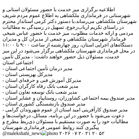
اطلاعیه برگزاری میز خدمت با حضور مسئولان استانی و
شهرستانی در فرمانداری ملکشاهی به اطلاع عموم مردم شریف
شهرستان ملکشاهی می‌رساند،با دستور دکتر کرمی استاندار محترم
در راستای تکریم ارباب‌رجوع، تسهیل در رسیدگی به مطالبات
مردمی و ارائه خدمات مطلوب، میز خدمت با حضور عباس شیخی
فرماندار شهرستان ملکشاهی و جمعی از مدیران کل و مدیران
دستگاه‌های اجرایی استان، روز چهارشنبه از ساعت ۹:۰۰ تا ۱۱:۰۰
در محل فرمانداری شهرستان ملکشاهی برگزار می‌شود در این میز
خدمت، مسئولان ذیل حضور خواهند داشت: - مدیرکل تأمین
اجتماعی استان
- مدیر درمان تأمین اجتماعی استان
- مدیرکل بهزیستی استان
- مدیرکل آموزش فنی و حرفه‌ای استان
- مدیر شعب بانک رفاه کارگران استان
- مدیر شعب بانک توسعه تعاون استان
- مدیر صندوق بیمه اجتماعی کشاورزان، روستاییان و عشایر استان
- مدیر صندوق بازنشستگی کشوری استان
- مدیر صندوق کارآفرینی امید استان از عموم شهروندان گرامی
دعوت می‌شود با حضور در این برنامه، مسائل، درخواست‌ها و
مطالبات خود را به صورت مستقیم با مسئولان ذی‌ربط مطرح و
پیگیری کنند روابط عمومی فرمانداری شهرستان
@malekshahi_news