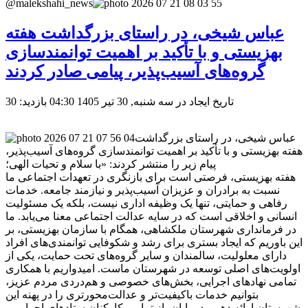
@malekshahi_news
عباس شیخی، در راستای بزرگداشت هفته
بهزیستی و با تأکید بر اهمیت توانمندسازی
گروه‌های آسیب‌پذیر، پیامی صادر کردند
تاریخ ایجاد در سه شنبه, 30 تیر 1405 04:30
بازدید: 30
عباس شیخی، در راستای بزرگداشت
هفته بهزیستی و با تأکید بر اهمیت توانمندسازی گروه‌های آسیب‌پذیر،
پیام زیر را منتشر کردند: «با سلام و تحیات الهی؛
هفته بهزیستی، فرصتی است برای بازنگری در تعهدات اجتماعی ما
نسبت به برادران و عزیزان آسیب‌پذیر و نیازمند جامعه. خدمات
رفاهی و حمایتی، تنها یک وظیفه اداری نیست، بلکه یک مسئولیت
انسانی و اخلاقی است که در سایه عدالت اجتماعی معنا می‌یابد. ما
در فرمانداری شهرستان ملکشاهی، همگام با سازمان بهزیستی، بر
این باوریم که ایجاد بستری برای رشد و شکوفایی توانمندی‌های افراد
دارای معلولیت، سالمندان و سایر گروه‌های تحت حمایت، یکی از
اولویت‌های اصلی توسعه در شهرستان ماست. امیدواریم با همکاری
تمامی نهادهای اجرایی، بخش‌های خصوصی و هم‌دردی مردم عزیز،
بتوانیم خدمات باکیفیت‌تر و عدالت‌محورتری را در پهنه این
شهرستان ارائه دهیم. در پایان، از تمامی کارکنان ستادهای اجرایی و