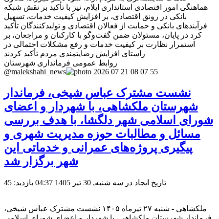
هماهنگی امور اقتصادی استانداری ایلام، نیز با تأکید بر نقش شبکه
بانکی در رونق اقتصادی، بر افزایش کیفیت خدمات، تسهیل
فرآیندهای بانکی و حمایت از فعالان اقتصادی و تولیدکنندگان تأکید
کرد در پایان، مسئولان ضمن گفت‌وگو با کارکنان و مراجعان، بر
استمرار نظارت بر کیفیت خدمات و رفع مشکلات احتمالی در
راستای افزایش رضایتمندی مردم تأکید کردند
روابط عمومی فرمانداری شهرستان
@malekshahi_news
نشست مشترک عباس شیخی، فرماندار
شهرستان ملکشاهی، با شهردار و اعضای
شورای اسلامی شهر دلگشا، با هدف بررسی
مسائل و مطالبات حوزه مدیریت شهری و
پیگیری پروژه‌های عمرانی و خدماتی این
شهر برگزار شد
تاریخ ایجاد در سه شنبه, 30 تیر 1405 04:37
بازدید: 45
ملکشاهی - شنبه ۲۷ تیرماه ۱۴۰۵ نشست مشترک عباس شیخی،
فرماندار شهرستان ملکشاهی، با شهردار و اعضای شورای اسلامی