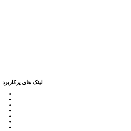
لینک های پرکاربرد
پرتال امام خمینی (ره)
دفتر مقام معظم رهبری
ریاست ‌جمهوری اسلامی ایران
وزارت کشور
معاون اول رییس جمهور
مجمع تشخیص مصلحت نظام
سامانه ملی انتشارودسترسی آزادبه اطلاعات