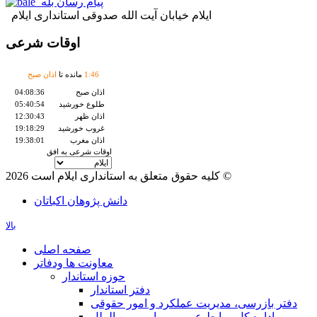
پیام رسان بله
ایلام خیابان آیت الله صدوقی استانداری ایلام
اوقات شرعی
46
:
1
مانده تا
اذان صبح
اذان صبح
04:08:36
طلوع خورشید
05:40:54
اذان ظهر
12:30:43
غروب خورشید
19:18:29
اذان مغرب
19:38:01
اوقات شرعی به افق
کلیه حقوق متعلق به استانداری ایلام است 2026 ©
دانش پژوهان اکباتان
بالا
صفحه اصلی
معاونت ها ودفاتر
حوزه استاندار
دفتر استاندار
دفتر بازرسی، مدیریت عملکرد و امور حقوقی
اداره کل روابط عمومی و امور بین الملل