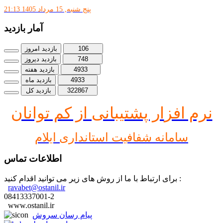
پنج شنبه, 15 مرداد 1405 21:13
آمار بازدید
106
بازدید امروز
748
بازدید دیروز
4933
بازدید هفته
4933
بازدید ماه
322867
بازدید کل
نرم افز
ار پشتیبانی از کم توانان
سامانه شفافیت استانداری ایلام
اطلاعات تماس
برای ارتباط با ما از روش های زیر می توانید اقدام کنید :
ravabet@ostanil.ir
08413337001-2
www.ostanil.ir
پیام رسان سروش