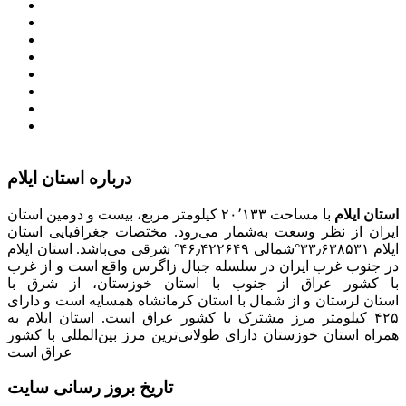
معاونت امور زنان و خانواده
میز خدمت الکترونیک وزارت کشور
سامانه تدارکات الکترونیکی دولت (ستاد)
سامانه ارتباط مردم و دولت (سامد)
امور اتباع و مهاجرین خارجی وزارت کشور
سازمان شهرداری ها و دهیاری های کشور
پذیرش و جذب امریه
دانلودنرم افزارهوشمند افراد نابینا یا کم‌بینا برای کار با
کامپیوتر
درباره استان ایلام
استان ایلام
با مساحت ۲۰٬۱۳۳ کیلومتر مربع، بیست و دومین استان
ایران از نظر وسعت به‌شمار می‌رود. مختصات جغرافیایی استان
ایلام ۳۳٫۶۳۸۵۳۱°شمالی ۴۶٫۴۲۲۶۴۹° شرقی می‌باشد. استان ایلام
در جنوب غرب ایران در سلسله جبال زاگرس واقع است و از غرب
با کشور عراق از جنوب با استان خوزستان، از شرق با
استان لرستان و از شمال با استان کرمانشاه همسایه است و دارای
۴۲۵ کیلومتر مرز مشترک با کشور عراق است. استان ایلام به
همراه استان خوزستان دارای طولانی‌ترین مرز بین‌المللی با کشور
عراق است
تاریخ بروز رسانی سایت