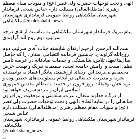
پیام تبریک فرماندار شهرستان ملکشاهی به مناسبت ارتقای درجه
سرتیپ دوم روح‌الله گراوندی
بسم‌الله الرحمن الرحیم ارتقای شایسته جناب آقای سرتیپ دوم
روح‌الله گراوندی، جانشین فرمانده انتظامی استان، را که حاصل
سال‌ها تعهد، تلاش، شایستگی و خدمات صادقانه در عرصه تأمین
نظم، امنیت و آرامش جامعه است، صمیمانه تبریک و تهنیت عرض
می‌نمایم بی‌تردید این ارتقای ارزشمند، بیانگر اعتماد به توانمندی،
تجربه و مدیریت جنابعالی در انجام مسئولیت‌های خطیر بوده و
نویدبخش توفیقات روزافزون در خدمت به نظام مقدس جمهوری
اسلامی ایران و مردم شریف خواهد بود
از درگاه خداوند متعال، عزت، سلامتی و موفقیت روزافزون
جنابعالی را در سایه الطاف الهی و تحت توجهات حضرت ولی‌عصر
(عج) و منویات مقام معظم رهبری (مدظله‌العالی) مسئلت دارم
عباس شیخی
فرماندار شهرستان ملکشاهی روابط عمومی فرمانداری شهرستان
ملکشاهی
@malekshahi_news