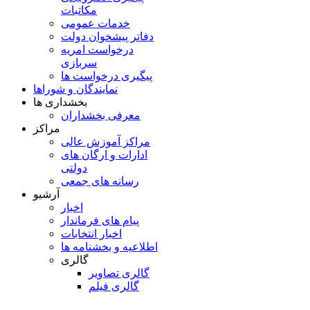
مکاتبات
خدمات عمومی
دفاتر پیشخوان دولت
درخواست امریه
سربازی
پیگیری درخواست ها
نمایندگان و شوراها
بخشداری ها
معرفی بخشداران
مراکز
مراکز آموزش عالی
ادارات و ارگان های
دولتی
رسانه های جمعی
آرشیو
اخبار
پیام های فرماندار
اخبار انتخابات
اطلاعیه و بخشنامه ها
گالری
گالری تصاویر
گالری فیلم