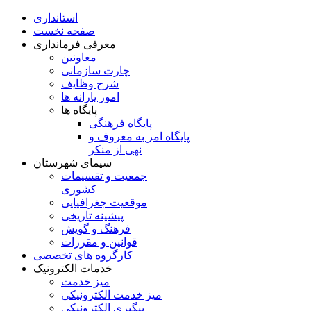
استانداری
صفحه نخست
معرفی فرمانداری
معاونین
چارت سازمانی
شرح وظایف
امور یارانه ها
پایگاه ها
پایگاه فرهنگی
پایگاه امر به معروف و
نهی از منکر
سیمای شهرستان
جمعیت و تقسیمات
کشوری
موقعیت جغرافیایی
پیشینه تاریخی
فرهنگ و گویش
قوانین و مقررات
کارگروه های تخصصی
خدمات الکترونیک
میز خدمت
میز خدمت الکترونیکی
پیگیری الکترونیکی