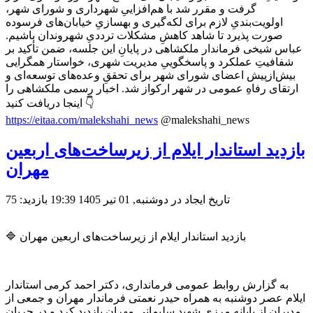
گرفت و مقرر شد با هم‌افزاییِ شهرداری و شورای شهر،
اولویت‌بندیِ لازم برای لکه‌گیری و بهسازیِ خیابان‌های فرسوده
صورت پذیرد تا شاهد کاهشِ مشکلات ترددیِ شهروندان باشیم.
عباس شیخی فرماندار ملکشاهی در پایانِ این جلسه، ضمن تأکید بر
شفافیتِ عملکرد و پاسخگوییِ مدیریت شهری، خواستار همگرایی
بیش‌ازپیش اعضای شورای شهر برای تحققِ وعده‌های توسعه‌ای و
ارتقای رفاهِ عمومی در شهر ارکواز شد. اخبار رسمی ملکشاهی را
اینجا دریافت کنید 👇
https://eitaa.com/malekshahi_news
@malekshahi_news
بازدید استاندار ایلام از زیرساخت‌های اربعین
مهران
تاریخ ایجاد در دوشنبه, 01 تیر 1405 19:39
بازدید: 75
🔷 بازدید استاندار ایلام از زیرساخت‌های اربعین مهران
به گزارش روابط عمومی فرمانداری، دکتر احمد کرمی استاندار
ایلام عصر دوشنبه به همراه حیدر نعمتی فرماندار مهران و جمعی از
مدیران از پایانه مرزی شهید سلیمانی مهران بازدید کرد و در جریان