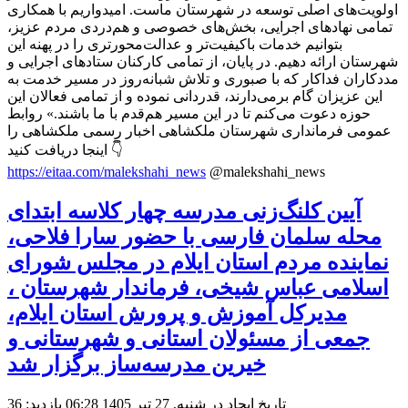
اولویت‌های اصلی توسعه در شهرستان ماست. امیدواریم با همکاری
تمامی نهادهای اجرایی، بخش‌های خصوصی و هم‌دردی مردم عزیز،
بتوانیم خدمات باکیفیت‌تر و عدالت‌محورتری را در پهنه این
شهرستان ارائه دهیم. در پایان، از تمامی کارکنان ستادهای اجرایی و
مددکاران فداکار که با صبوری و تلاش شبانه‌روز در مسیر خدمت به
این عزیزان گام برمی‌دارند، قدردانی نموده و از تمامی فعالان این
حوزه دعوت می‌کنم تا در این مسیر هم‌قدم با ما باشند.» روابط
عمومی فرمانداری شهرستان ملکشاهی اخبار رسمی ملکشاهی را
اینجا دریافت کنید 👇
https://eitaa.com/malekshahi_news
@malekshahi_news
آیین کلنگ‌زنی مدرسه چهار کلاسه ابتدای
محله سلمان فارسی با حضور سارا فلاحی،
نماینده مردم استان ایلام در مجلس شورای
اسلامی عباس شیخی، فرماندار شهرستان ،
مدیرکل آموزش و پرورش استان ایلام،
جمعی از مسئولان استانی و شهرستانی و
خیرین مدرسه‌ساز برگزار شد
تاریخ ایجاد در شنبه, 27 تیر 1405 06:28
بازدید: 36