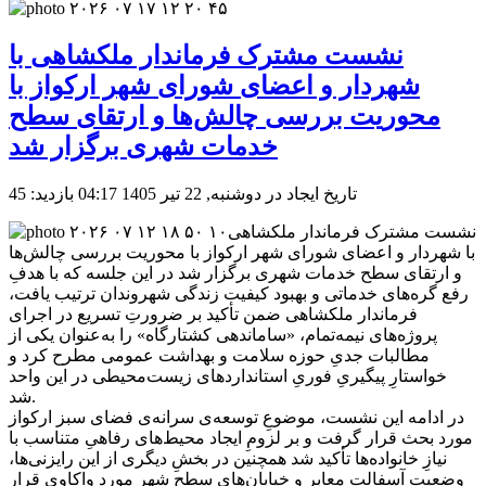
نشست مشترک فرماندار ملکشاهی با
شهردار و اعضای شورای شهر ارکواز با
محوریت بررسی چالش‌ها و ارتقای سطح
خدمات شهری برگزار شد
تاریخ ایجاد در دوشنبه, 22 تیر 1405 04:17
بازدید: 45
نشست مشترک فرماندار ملکشاهی
با شهردار و اعضای شورای شهر ارکواز با محوریت بررسی چالش‌ها
و ارتقای سطح خدمات شهری برگزار شد در این جلسه که با هدفِ
رفع گره‌های خدماتی و بهبود کیفیت زندگی شهروندان ترتیب یافت،
فرماندار ملکشاهی ضمن تأکید بر ضرورتِ تسریع در اجرای
پروژه‌های نیمه‌تمام، «ساماندهی کشتارگاه» را به‌عنوان یکی از
مطالبات جدیِ حوزه سلامت و بهداشت عمومی مطرح کرد و
خواستارِ پیگیریِ فوریِ استانداردهای زیست‌محیطی در این واحد
شد.
در ادامه این نشست، موضوعِ توسعه‌ی سرانه‌ی فضای سبز ارکواز
مورد بحث قرار گرفت و بر لزومِ ایجاد محیط‌های رفاهیِ متناسب با
نیازِ خانواده‌ها تأکید شد همچنین در بخشِ دیگری از این رایزنی‌ها،
وضعیتِ آسفالت معابر و خیابان‌های سطح شهر مورد واکاوی قرار