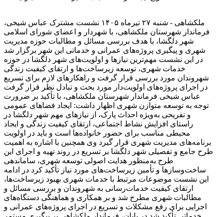
ملکشاهی - شنبه ۲۷ تیرماه ۱۴۰۵ نشست مشترک عباس شیخی،
فرماندار شهرستان ملکشاهی، با شهردار و اعضای شورای اسلامی
شهر دلگشا، با هدف بررسی مسائل و مطالبات حوزه مدیریت
شهری و پیگیری پروژه‌های عمرانی و خدماتی این شهر برگزار شد
در این نشست مهم‌ترین نیازها و اولویت‌های شهر دلگشا در حوزه
خدمات شهری، توسعه زیرساخت‌ها و ارتقای کیفیت زندگی
شهروندان مورد بررسی قرار گرفت و راهکارهای لازم برای تسریع
در اجرای پروژه‌های اولویت‌دار مورد بحث و تبادل نظر قرار گرفت
عباس شیخی فرماندار شهرستان ملکشاهی، با تأکید بر ضرورت
توجه به توسعه متوازن شهری اظهار داشت: ایجاد فضاهای عمومی
و تفریحی به‌ویژه احداث پارک، از نیازهای مهم شهر دلگشا در
راستای افزایش نشاط اجتماعی، ارتقای کیفیت زندگی و ایجاد
محیطی مناسب برای حضور خانواده‌ها است و باید در اولویت
برنامه‌های مدیریت شهری قرار گیرد وی همچنین با اشاره به اهمیت
طرح جامع و تفصیلی شهر دلگشا بر تسریع در روند تهیه و اجرای این
طرح به‌منظور هدایت اصولی توسعه شهری، ساماندهی
ساخت‌وسازها و تأمین زیرساخت‌های مورد نیاز تأکید کرد در ادامه
این نشست موضوعات مرتبط با خدمات شهری بهبود زیرساخت‌ها،
ارتقای کیفیت خدمات‌رسانی به شهروندان و بررسی مسائل و
مطالبات شهری مطرح شد و بر همکاری و هماهنگی دستگاه‌های
اجرایی برای رفع مشکلات و تسریع در اجرای پروژه‌های عمرانی و
خدماتی تأکید شد در پایان، فرماندار ملکشاهی بر پیگیری مستمر