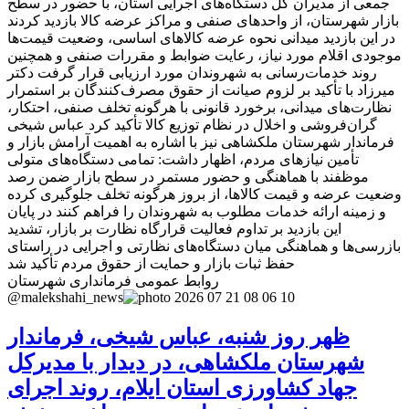
جمعی از مدیران کل دستگاه‌های اجرایی استان، با حضور در سطح
بازار شهرستان، از واحدهای صنفی و مراکز عرضه کالا بازدید کردند
در این بازدید میدانی نحوه عرضه کالاهای اساسی، وضعیت قیمت‌ها
موجودی اقلام مورد نیاز، رعایت ضوابط و مقررات صنفی و همچنین
روند خدمات‌رسانی به شهروندان مورد ارزیابی قرار گرفت دکتر
میرزاد با تأکید بر لزوم صیانت از حقوق مصرف‌کنندگان بر استمرار
نظارت‌های میدانی، برخورد قانونی با هرگونه تخلف صنفی، احتکار،
گران‌فروشی و اخلال در نظام توزیع کالا تأکید کرد عباس شیخی
فرماندار شهرستان ملکشاهی نیز با اشاره به اهمیت آرامش بازار و
تأمین نیازهای مردم، اظهار داشت: تمامی دستگاه‌های متولی
موظفند با هماهنگی و حضور مستمر در سطح بازار ضمن رصد
وضعیت عرضه و قیمت کالاها، از بروز هرگونه تخلف جلوگیری کرده
و زمینه ارائه خدمات مطلوب به شهروندان را فراهم کنند در پایان
این بازدید بر تداوم فعالیت قرارگاه نظارت بر بازار، تشدید
بازرسی‌ها و هماهنگی میان دستگاه‌های نظارتی و اجرایی در راستای
حفظ ثبات بازار و حمایت از حقوق مردم تأکید شد
روابط عمومی فرمانداری شهرستان
@malekshahi_news
ظهر روز شنبه، عباس شیخی، فرماندار
شهرستان ملکشاهی، در دیدار با مدیرکل
جهاد کشاورزی استان ایلام، روند اجرای