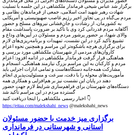
حضور مدیران و مسئولان دستگاه‌های اجرایی در محل فرمانداری
برگزار شد عباس شیخی فرماندار ملکشاهی در این جلسه با تسلیت
شهادت رهبر شهید امت اسلامی، جمعی از فرماندهان نظامی و
مردم بی‌گناه در پی تجاوز اخیر رژیم غاصب صهیونیستی و آمریکایی
به کشورمان، از رشادت و جان‌فشانی نیروهای مسلح و حضور
آگاهانه مردم قدردانی کرد وی با تأکید بر ضرورت پاسداشت مقام
والای شهدا، بر حضور پرشور مردم و مسئولان در آیین‌های وداع و
تشییع تأکید کرد در این نشست، تمهیدات و برنامه‌ریزی‌های لازم
برای برگزاری هرچه باشکوه‌تر این مراسم و همچنین نحوه اعزام
کاروان‌های مردمی از شهرستان ملکشاهی مورد بررسی و
هماهنگی قرار گرفت فرماندار ملکشاهی در ادامه افزود: اعزام
مردم و کارکنان به این مراسم بزرگ نیازمند هماهنگی، انسجام و
مشارکت همه‌جانبه دستگاه‌هاست و تمامی ادارات اجرایی باید
مأموریت‌های محوله را با دقت، سرعت و مسئولیت‌پذیری انجام
دهند در پایان این نشست نیز بر هم‌افزایی و همکاری همه
دستگاه‌های شهرستان برای فراهم‌سازی شرایط لازم جهت حضور
گسترده مردم در این مراسم تأکید شد
اخبار رسمی ملکشاهی را اینجا دریافت کنید 👇
https://eitaa.com/malekshahi_news
@malekshahi_news
برگزاری میز خدمت با حضور مسئولان
استانی و شهرستانی در فرمانداری