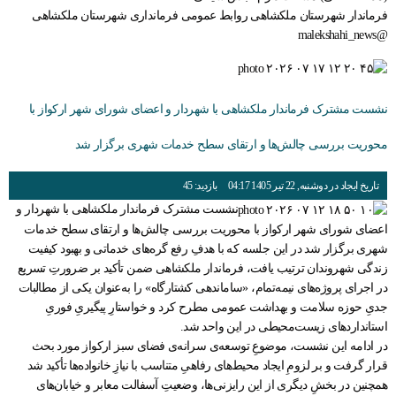
فرماندار شهرستان ملکشاهی روابط عمومی فرمانداری شهرستان ملکشاهی
@malekshahi_news
نشست مشترک فرماندار ملکشاهی با شهردار و اعضای شورای شهر ارکواز با
محوریت بررسی چالش‌ها و ارتقای سطح خدمات شهری برگزار شد
تاریخ ایجاد در دوشنبه, 22 تیر 1405 04:17
بازدید: 45
نشست مشترک فرماندار ملکشاهی با شهردار و
اعضای شورای شهر ارکواز با محوریت بررسی چالش‌ها و ارتقای سطح خدمات
شهری برگزار شد در این جلسه که با هدفِ رفع گره‌های خدماتی و بهبود کیفیت
زندگی شهروندان ترتیب یافت، فرماندار ملکشاهی ضمن تأکید بر ضرورتِ تسریع
در اجرای پروژه‌های نیمه‌تمام، «ساماندهی کشتارگاه» را به‌عنوان یکی از مطالبات
جدیِ حوزه سلامت و بهداشت عمومی مطرح کرد و خواستارِ پیگیریِ فوریِ
استانداردهای زیست‌محیطی در این واحد شد.
در ادامه این نشست، موضوعِ توسعه‌ی سرانه‌ی فضای سبز ارکواز مورد بحث
قرار گرفت و بر لزومِ ایجاد محیط‌های رفاهیِ متناسب با نیازِ خانواده‌ها تأکید شد
همچنین در بخشِ دیگری از این رایزنی‌ها، وضعیتِ آسفالت معابر و خیابان‌های