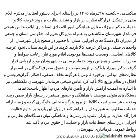
ملکشاهی - یکشنبه ۲۸تیرماه ۱۴۰۵ در راستای اجرای دستور استاندار محترم ایلام
مبنی بر تشکیل قرارگاه نظارت بر بازار و تشدید نظارت بر روند عرضه کالا و
خدمات، دکتر میرزاد، معاون هماهنگی امور اقتصادی استانداری ایلام، عباس شیخی
فرماندار شهرستان ملکشاهی به همراه مدیرکل تعزیرات حکومتی استان و جمعی
از مدیران کل دستگاه‌های اجرایی استان، با حضور در سطح بازار شهرستان، از
واحدهای صنفی و مراکز عرضه کالا بازدید کردند در این بازدید میدانی نحوه عرضه
کالاهای اساسی، وضعیت قیمت‌ها موجودی اقلام مورد نیاز، رعایت ضوابط و
مقررات صنفی و همچنین روند خدمات‌رسانی به شهروندان مورد ارزیابی قرار
گرفت دکتر میرزاد با تأکید بر لزوم صیانت از حقوق مصرف‌کنندگان بر استمرار
نظارت‌های میدانی، برخورد قانونی با هرگونه تخلف صنفی، احتکار، گران‌فروشی و
اخلال در نظام توزیع کالا تأکید کرد عباس شیخی فرماندار شهرستان ملکشاهی نیز
با اشاره به اهمیت آرامش بازار و تأمین نیازهای مردم، اظهار داشت: تمامی
دستگاه‌های متولی موظفند با هماهنگی و حضور مستمر در سطح بازار ضمن رصد
وضعیت عرضه و قیمت کالاها، از بروز هرگونه تخلف جلوگیری کرده و زمینه ارائه
خدمات مطلوب به شهروندان را فراهم کنند در پایان این بازدید بر تداوم فعالیت
قرارگاه نظارت بر بازار، تشدید بازرسی‌ها و هماهنگی میان دستگاه‌های نظارتی و
اجرایی در راستای حفظ ثبات بازار و حمایت از حقوق مردم تأکید شد
روابط عمومی فرمانداری شهرستان
@malekshahi_news