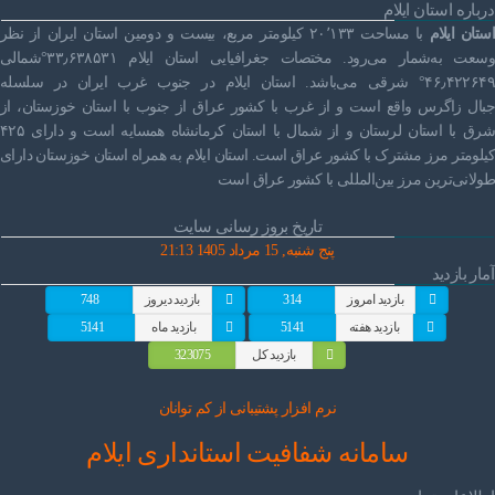
درباره استان ایلام
استان ایلام
با مساحت ۲۰٬۱۳۳ کیلومتر مربع، بیست و دومین استان ایران از نظر
وسعت به‌شمار می‌رود. مختصات جغرافیایی استان ایلام ۳۳٫۶۳۸۵۳۱°شمالی
۴۶٫۴۲۲۶۴۹° شرقی می‌باشد. استان ایلام در جنوب غرب ایران در سلسله
جبال زاگرس واقع است و از غرب با کشور عراق از جنوب با استان خوزستان، از
شرق با استان لرستان و از شمال با استان کرمانشاه همسایه است و دارای ۴۲۵
کیلومتر مرز مشترک با کشور عراق است. استان ایلام به همراه استان خوزستان دارای
طولانی‌ترین مرز بین‌المللی با کشور عراق است
تاریخ بروز رسانی سایت
پنج شنبه, 15 مرداد 1405 21:13
آمار بازدید
بازدید امروز
314
بازدید دیروز
748
بازدید هفته
5141
بازدید ماه
5141
بازدید کل
323075
نرم افز
ار پشتیبانی از کم توانان
سامانه شفافیت استانداری ایلام