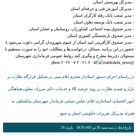
- مدیرکل بهزیستی استان
- مدیرکل آموزش فنی و حرفه‌ای استان
- مدیر شعب بانک رفاه کارگران استان
- مدیر شعب بانک توسعه تعاون استان
- مدیر صندوق بیمه اجتماعی کشاورزان، روستاییان و عشایر استان
- مدیر صندوق بازنشستگی کشوری استان
- مدیر صندوق کارآفرینی امید استان از عموم شهروندان گرامی دعوت می‌شود با
حضور در این برنامه، مسائل، درخواست‌ها و مطالبات خود را به صورت مستقیم با
مسئولان ذی‌ربط مطرح و پیگیری کنند روابط عمومی فرمانداری شهرستان
@malekshahi_news
در راستای اجرای دستور استاندار محترم ایلام مبنی بر تشکیل قرارگاه نظارت بر
بازار و تشدید نظارت بر روند عرضه کالا و خدمات، دکتر میرزاد، معاون هماهنگی
امور اقتصادی استانداری ایلام، عباس شیخی فرماندار شهرستان ملکشاهی به
همراه مدیرکل تعزیرات حکومتی استان و جمع
تاریخ ایجاد در سه شنبه, 30 تیر 1405 04:39
بازدید: 26