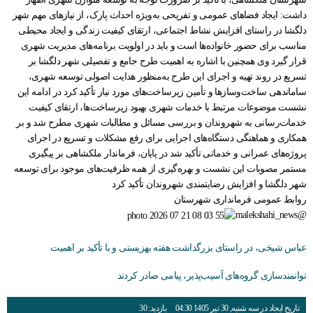
داشت: ایجاد فضاهای عمومی و تفریحی به‌ویژه احداث پارک، از نیازهای مهم شهر
دلگشا در راستای افزایش نشاط اجتماعی، ارتقای کیفیت زندگی و ایجاد محیطی
مناسب برای حضور خانواده‌ها است و باید در اولویت برنامه‌های مدیریت شهری
قرار گیرد وی همچنین با اشاره به اهمیت طرح جامع و تفصیلی شهر دلگشا بر
تسریع در روند تهیه و اجرای این طرح به‌منظور هدایت اصولی توسعه شهری،
ساماندهی ساخت‌وسازها و تأمین زیرساخت‌های مورد نیاز تأکید کرد در ادامه این
نشست موضوعات مرتبط با خدمات شهری بهبود زیرساخت‌ها، ارتقای کیفیت
خدمات‌رسانی به شهروندان و بررسی مسائل و مطالبات شهری مطرح شد و بر
همکاری و هماهنگی دستگاه‌های اجرایی برای رفع مشکلات و تسریع در اجرای
پروژه‌های عمرانی و خدماتی تأکید شد در پایان، فرماندار ملکشاهی بر پیگیری
مستمر مصوبات این نشست و بهره‌گیری از همه ظرفیت‌های موجود برای توسعه
شهر دلگشا و افزایش رضایتمندی شهروندان تأکید کرد
روابط عمومی فرمانداری شهرستان
@malekshahi_news
عباس شیخی، در راستای بزرگداشت هفته بهزیستی و با تأکید بر اهمیت
توانمندسازی گروه‌های آسیب‌پذیر، پیامی صادر کردند
تاریخ ایجاد در سه شنبه, 30 تیر 1405 04:30
بازدید: 30