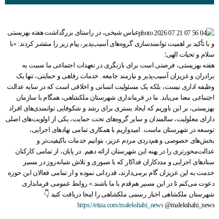
عباس شیخی، در راستای بزرگداشت هفته بهزیستی
و با تأکید بر اهمیت توانمندسازی گروه‌های آسیب‌پذیر، پیام زیر را منتشر کردند: «با
سلام و تحیات الهی؛
هفته بهزیستی، فرصتی است برای بازنگری در تعهدات اجتماعی ما نسبت به
برادران و عزیزان آسیب‌پذیر و نیازمند جامعه. خدمات رفاهی و حمایتی، تنها یک
وظیفه اداری نیست، بلکه یک مسئولیت انسانی و اخلاقی است که در سایه عدالت
اجتماعی معنا می‌یابد. ما در فرمانداری شهرستان ملکشاهی، همگام با سازمان
بهزیستی، بر این باوریم که ایجاد بستری برای رشد و شکوفایی توانمندی‌های افراد
دارای معلولیت، سالمندان و سایر گروه‌های تحت حمایت، یکی از اولویت‌های اصلی
توسعه در شهرستان ماست. امیدواریم با همکاری تمامی نهادهای اجرایی،
بخش‌های خصوصی و هم‌دردی مردم عزیز، بتوانیم خدمات باکیفیت‌تر و
عدالت‌محورتری را در پهنه این شهرستان ارائه دهیم. در پایان، از تمامی کارکنان
ستادهای اجرایی و مددکاران فداکار که با صبوری و تلاش شبانه‌روز در مسیر
خدمت به این عزیزان گام برمی‌دارند، قدردانی نموده و از تمامی فعالان این حوزه
دعوت می‌کنم تا در این مسیر هم‌قدم با ما باشند.» روابط عمومی فرمانداری
شهرستان ملکشاهی اخبار رسمی ملکشاهی را اینجا دریافت کنید 👇
https://eitaa.com/malekshahi_news
@malekshahi_news