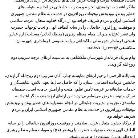
پیام تبریک فرماندار شهرستان ملکشاهی به مناسبت ارتقای درجه سرتیپ دوم
روح‌الله گراوندی
بسم‌الله الرحمن الرحیم ارتقای شایسته جناب آقای سرتیپ دوم روح‌الله گراوندی،
جانشین فرمانده انتظامی استان، را که حاصل سال‌ها تعهد، تلاش، شایستگی و
خدمات صادقانه در عرصه تأمین نظم، امنیت و آرامش جامعه است، صمیمانه
تبریک و تهنیت عرض می‌نمایم بی‌تردید این ارتقای ارزشمند، بیانگر اعتماد به
توانمندی، تجربه و مدیریت جنابعالی در انجام مسئولیت‌های خطیر بوده و نویدبخش
توفیقات روزافزون در خدمت به نظام مقدس جمهوری اسلامی ایران و مردم
شریف خواهد بود
از درگاه خداوند متعال، عزت، سلامتی و موفقیت روزافزون جنابعالی را در سایه
الطاف الهی و تحت توجهات حضرت ولی‌عصر (عج) و منویات مقام معظم رهبری
(مدظله‌العالی) مسئلت دارم عباس شیخی