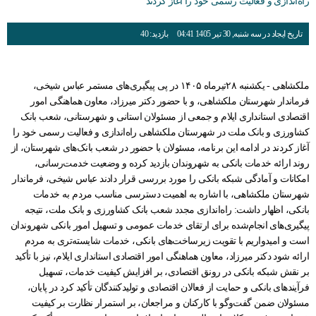
راه‌اندازی و فعالیت رسمی خود را آغاز کردند
گالری
نمودار سازمانی
شورای فرهنگی
فرمانداری سیروان
دفتر امور اداری مالی
ارتباط با ما در پیام رسان ها
شاخص های آماری اقتصادی
سامانه مدیریت خدمات دولت
بیانیه راهبرد مشارکت عمومی
پیشخوان ارباب رجوع(ثبت و پیگیری مکاتبات)
تاریخ ایجاد در سه شنبه, 30 تیر 1405 04:41
بازدید: 40
درباره ما
حقوق شهروندی
فرمانداری چرداول
گالری تصاویر
پرسش و پاسخ های متداول
تصمیم گیری الکترونیکی
پایگاه بنیاد شهید و امور ایثارگران
دارندگان پروانه دفاتر خدمات پیشخوان استان
جستجو
گالری فیلم
اخبار انتخابات
فرمانداری هلیلان
گالری استاندار
نظر، انتقاد، پیشنهاد
بیانیه حریم خصوصی
تلفن دفاتر مدیران استانداری
قرارگاه اقتصادی مقاومتی استان
سامانه انتشار و دسترسی آزاد به اطلاعات
ملکشاهی - یکشنبه ۲۸تیرماه ۱۴۰۵ در پی پیگیری‌های مستمر عباس شیخی،
فرمانداری ملکشاهی
تلفن های ضروری استان
دستورالعمل بروزرسانی سایت
اخبار وزارت کشور، استانداری ایلام
پیشخوان ارباب رجوع (ثبت و رهگیری مکاتبات)
فرماندار شهرستان ملکشاهی، و با حضور دکتر میرزاد، معاون هماهنگی امور
اقتصادی استانداری ایلام و جمعی از مسئولان استانی و شهرستانی، شعب بانک
فرمانداری ایوان
پربازدیدترین اخبار
راهنمای ثبت شکایت
بیانیه توافقنامه سطح خدمت
سامانه آموزش، پژوهش و مدیریت دانش
کشاورزی و بانک ملت در شهرستان ملکشاهی راه‌اندازی و فعالیت رسمی خود را
آغاز کردند در ادامه این برنامه، مسئولان با حضور در شعب بانک‌های شهرستان، از
فرمانداری بدره
نشریات استانداری
راهنمای فرآیند حل اختلاف
روند ارائه خدمات بانکی به شهروندان بازدید کرده و وضعیت خدمت‌رسانی،
امکانات و آمادگی شبکه بانکی را مورد بررسی قرار دادند عباس شیخی، فرماندار
نشریات دفتر روابط عمومی
آرشیو اطلاعیه ها و بخشنامه ها
راهنمای رسیدگی به تخلفات اداری
شهرستان ملکشاهی، با اشاره به اهمیت دسترسی مناسب مردم به خدمات
بانکی، اظهار داشت: راه‌اندازی مجدد شعب بانک کشاورزی و بانک ملت، نتیجه
تماس با ما
قوانین و مقررات
نشريات دفتر بازرسی، امور حقوقی و ارزيابی عملکرد
پیگیری‌های انجام‌شده برای ارتقای خدمات عمومی و تسهیل امور بانکی شهروندان
است و امیدواریم با تقویت زیرساخت‌های بانکی، خدمات شایسته‌تری به مردم
قانون اساسی
فعالان اقتصادی
مناقصه، مزایده و فراخوان
نشريات دفترپدافندغيرعامل
ارائه شود دکتر میرزاد، معاون هماهنگی امور اقتصادی استانداری ایلام، نیز با تأکید
چشم انداز استان ایلام
درخواست های واحدهای اقتصادی
بر نقش شبکه بانکی در رونق اقتصادی، بر افزایش کیفیت خدمات، تسهیل
فرآیندهای بانکی و حمایت از فعالان اقتصادی و تولیدکنندگان تأکید کرد در پایان،
راهنمای فعالان اقتصادی
قانون برنامه هفتم توسعه
مسئولان ضمن گفت‌وگو با کارکنان و مراجعان، بر استمرار نظارت بر کیفیت