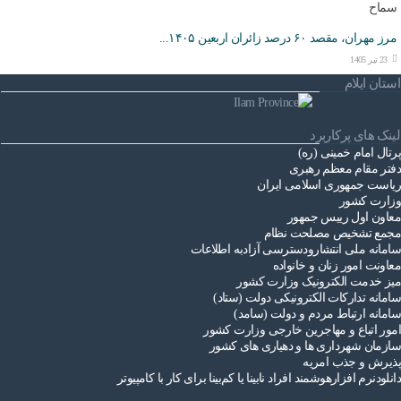
مرز مهران، مقصد ۶۰ درصد زائران اربعین ۱۴۰۵...
23 تیر 1405
استان ایلام
لینک های پرکاربرد
پرتال امام خمینی (ره)
دفتر مقام معظم رهبری
ریاست ‌جمهوری اسلامی ایران
وزارت کشور
معاون اول رییس جمهور
مجمع تشخیص مصلحت نظام
سامانه ملی انتشارودسترسی آزادبه اطلاعات
معاونت امور زنان و خانواده
میز خدمت الکترونیک وزارت کشور
سامانه تدارکات الکترونیکی دولت (ستاد)
سامانه ارتباط مردم و دولت (سامد)
امور اتباع و مهاجرین خارجی وزارت کشور
سازمان شهرداری ها و دهیاری های کشور
پذیرش و جذب امریه
دانلودنرم افزارهوشمند افراد نابینا یا کم‌بینا برای کار با کامپیوتر