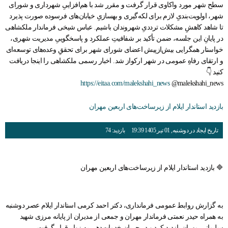
سطح شهر مورد واکاوی قرار گرفت و مقرر شد با هم‌افزاییِ شهرداری و شورای
شهر، اولویت‌بندیِ لازم برای لکه‌گیری و بهسازیِ خیابان‌های فرسوده صورت پذیرد
تا شاهد کاهشِ مشکلات ترددیِ شهروندان باشیم. عباس شیخی فرماندار ملکشاهی
در پایانِ این جلسه، ضمن تأکید بر شفافیتِ عملکرد و پاسخگوییِ مدیریت شهری،
خواستار همگرایی بیش‌ازپیش اعضای شورای شهر برای تحققِ وعده‌های توسعه‌ای
و ارتقای رفاهِ عمومی در شهر ارکواز شد. اخبار رسمی ملکشاهی را اینجا دریافت
کنید 👇
https://eitaa.com/malekshahi_news
@malekshahi_news
بازدید استاندار ایلام از زیرساخت‌های اربعین مهران
تاریخ ایجاد در دوشنبه, 01 تیر 1405 19:39
بازدید: 74
🔷 بازدید استاندار ایلام از زیرساخت‌های اربعین مهران
به گزارش روابط عمومی فرمانداری، دکتر احمد کرمی استاندار ایلام عصر دوشنبه
به همراه حیدر نعمتی فرماندار مهران و جمعی از مدیران از پایانه مرزی شهید
سلیمانی مهران بازدید کرد و در جریان خدمات‌دهی به زوار قرار گرفت.