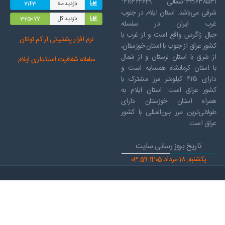
۳۳٫۶۳۸۵۳۱°شمالی ۴۶٫۴۲۲۶۴۹°
بازدید ماه
7143
شرقی می‌باشد. استان ایلام در جنوب
بازدید کل
325077
غرب ایران در سلسله
جبال زاگرس واقع است و از غرب با
نرم افز
ار پشتیبانی از کم توانان
کشور عراق از جنوب با استان خوزستان،
از شرق با استان لرستان و از شمال
سامانه شفافیت استانداری ایلام
با استان کرمانشاه همسایه است و
دارای ۴۲۵ کیلومتر مرز مشترک با
کشور عراق است. استان ایلام به
همراه استان خوزستان دارای
طولانی‌ترین مرز بین‌المللی با کشور
عراق است
تاریخ بروز رسانی سایت
یکشنبه, 18 مرداد 1405 03:59