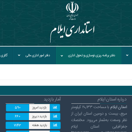
دفتر برنامه ريزی نوسازی و تحول اداری
دفتر امور اداری مالی
گالری 
درباره استان ایلام
آمار بازدید
استان ایلام
با مساحت ۲۰٬۱۳۳ کیلومتر
بازدید امروز
590
مربع، بیست و دومین استان ایران از
بازدید دیروز
660
نظر وسعت به‌شمار می‌رود. مختصات
بازدید هفته
7143
جغرافیایی استان ایلام