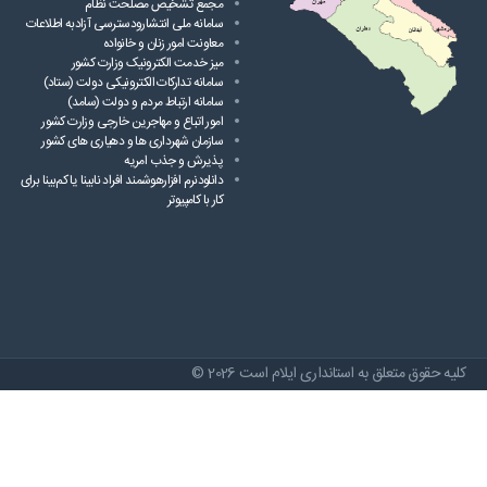
مجمع تشخیص مصلحت نظام
سامانه ملی انتشارودسترسی آزادبه اطلاعات
معاونت امور زنان و خانواده
میز خدمت الکترونیک وزارت کشور
سامانه تدارکات الکترونیکی دولت (ستاد)
سامانه ارتباط مردم و دولت (سامد)
امور اتباع و مهاجرین خارجی وزارت کشور
سازمان شهرداری ها و دهیاری های کشور
پذیرش و جذب امریه
دانلودنرم افزارهوشمند افراد نابینا یا کم‌بینا برای
کار با کامپیوتر
کلیه حقوق متعلق به استانداری ایلام است 2026 ©