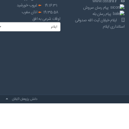
www.ostanil.ir
19:16:31
غروب خورشید
پیام رسان سروش
19:35:58
اذان مغرب
پیام رسان بله
اوقات شرعی به افق
ایلام خیابان آیت الله صدوقی
استانداری ایلام
دانش پژوهان اکباتان