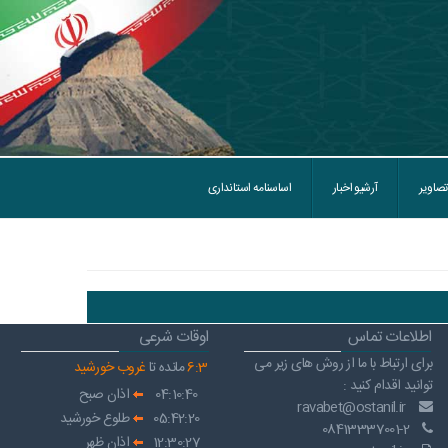
تصاویر
آرشیو اخبار
اساسنامه استانداری
اطلاعات تماس
اوقات شرعی
برای ارتباط با ما از روش های زیر می
3
:
6
مانده تا
غروب خورشید
توانید اقدام کنید :
04:10:40
اذان صبح
ravabet@ostanil.ir
05:42:20
طلوع خورشید
08413337001-2
12:30:27
اذان ظهر