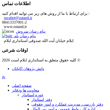
اطلاعات تماس
برای ارتباط با ما از روش های زیر می توانید اقدام کنید :
ravabet@ostanil.ir
08413337001-2
www.ostanil.ir
پیام رسان سروش
پیام رسان بله
ایلام خیابان آیت الله صدوقی استانداری ایلام
اوقات شرعی
کلیه حقوق متعلق به استانداری ایلام است 2026 ©
دانش پژوهان اکباتان
بالا
صفحه اصلی
معاونت ها ودفاتر
حوزه استاندار
دفتر استاندار
دفتر بازرسی، مدیریت عملکرد و امور حقوقی
اداره کل روابط عمومی و امور بین الملل