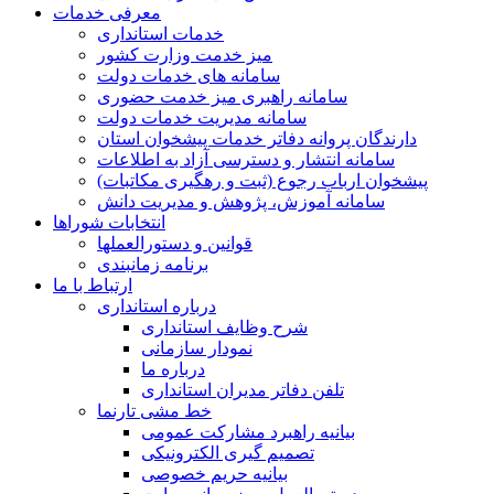
معرفی خدمات
خدمات استانداری
میز خدمت وزارت کشور
سامانه های خدمات دولت
سامانه راهبری میز خدمت حضوری
سامانه مدیریت خدمات دولت
دارندگان پروانه دفاتر خدمات پیشخوان استان
سامانه انتشار و دسترسی آزاد به اطلاعات
پیشخوان ارباب رجوع (ثبت و رهگیری مکاتبات)
سامانه آموزش، پژوهش و مدیریت دانش
انتخابات شوراها
قوانین و دستورالعملها
برنامه زمانبندی
ارتباط با ما
درباره استانداری
شرح وظایف استانداری
نمودار سازمانی
درباره ما
تلفن دفاتر مدیران استانداری
خط مشی تارنما
بیانیه راهبرد مشارکت عمومی
تصمیم گیری الکترونیکی
بیانیه حریم خصوصی