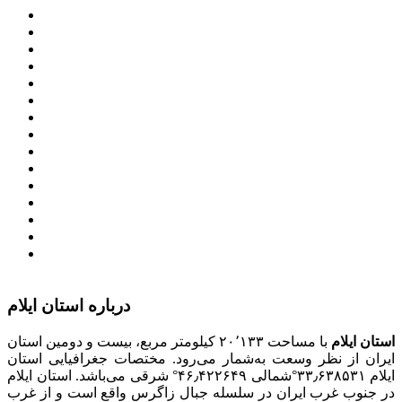
پرتال امام خمینی (ره)
دفتر مقام معظم رهبری
ریاست ‌جمهوری اسلامی ایران
وزارت کشور
معاون اول رییس جمهور
مجمع تشخیص مصلحت نظام
سامانه ملی انتشارودسترسی آزادبه اطلاعات
معاونت امور زنان و خانواده
میز خدمت الکترونیک وزارت کشور
سامانه تدارکات الکترونیکی دولت (ستاد)
سامانه ارتباط مردم و دولت (سامد)
امور اتباع و مهاجرین خارجی وزارت کشور
سازمان شهرداری ها و دهیاری های کشور
پذیرش و جذب امریه
دانلودنرم افزارهوشمند افراد نابینا یا کم‌بینا برای کار با
کامپیوتر
درباره استان ایلام
استان ایلام
با مساحت ۲۰٬۱۳۳ کیلومتر مربع، بیست و دومین استان
ایران از نظر وسعت به‌شمار می‌رود. مختصات جغرافیایی استان
ایلام ۳۳٫۶۳۸۵۳۱°شمالی ۴۶٫۴۲۲۶۴۹° شرقی می‌باشد. استان ایلام
در جنوب غرب ایران در سلسله جبال زاگرس واقع است و از غرب