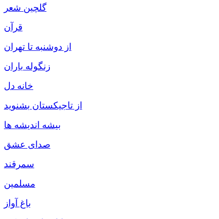
گلچين شعر
قرآن
از دوشنبه تا تهران
زنگوله باران
خانه دل
از تاجيکستان بشنويد
بيشه انديشه ها
صدای عشق
سمرقند
مسلمين
باغ آواز