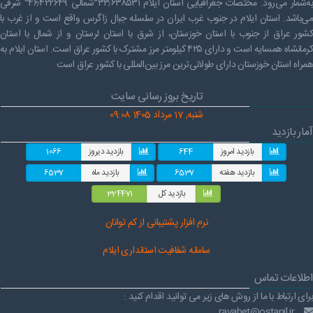
به‌شمار می‌رود. مختصات جغرافیایی استان ایلام ۳۳٫۶۳۸۵۳۱°شمالی ۴۶٫۴۲۲۶۴۹° شرقی
راهنمای فعالان اقتصادی
قانون برنامه هفتم توسعه
می‌باشد. استان ایلام در جنوب غرب ایران در سلسله جبال زاگرس واقع است و از غرب با
کشور عراق از جنوب با استان خوزستان، از شرق با استان لرستان و از شمال با استان
قوانین عادی
کرمانشاه همسایه است و دارای ۴۲۵ کیلومتر مرز مشترک با کشور عراق است. استان ایلام به
همراه استان خوزستان دارای طولانی‌ترین مرز بین‌المللی با کشور عراق است
آئین نامه ها
تاریخ بروز رسانی سایت
بخشنامه ها
شنبه, 17 مرداد 1405 09:08
اسناد بالادستی
آمار بازدید
بازدید امروز
644
بازدید دیروز
1066
بازدید هفته
6537
بازدید ماه
6537
بازدید کل
324471
نرم افز
ار پشتیبانی از کم توانان
سامانه شفافیت استانداری ایلام
اطلاعات تماس
برای ارتباط با ما از روش های زیر می توانید اقدام کنید :
ravabet@ostanil.ir