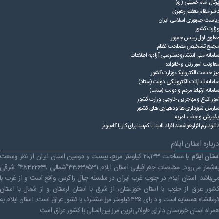
پرتال امام خمینی (ره)
راهنمای فعالان اقتصادی
قانون برنامه هفتم توسعه
دفتر مقام معظم رهبری
ریاست ‌جمهوری اسلامی ایران
وزارت کشور
قوانین عادی
معاون اول رییس جمهور
مجمع تشخیص مصلحت نظام
آئین نامه ها
سامانه ملی انتشارودسترسی آزادبه اطلاعات
معاونت امور زنان و خانواده
بخشنامه ها
میز خدمت الکترونیک وزارت کشور
سامانه تدارکات الکترونیکی دولت (ستاد)
اسناد بالادستی
سامانه ارتباط مردم و دولت (سامد)
امور اتباع و مهاجرین خارجی وزارت کشور
سازمان شهرداری ها و دهیاری های کشور
پذیرش و جذب امریه
دانلودنرم افزارهوشمند افراد نابینا یا کم‌بینا برای کار با کامپیوتر
درباره استان ایلام
ستان ایلام
با مساحت ۲۰٬۱۳۳ کیلومتر مربع، بیست و دومین استان ایران از نظر وسعت
به‌شمار می‌رود. مختصات جغرافیایی استان ایلام ۳۳٫۶۳۸۵۳۱°شمالی ۴۶٫۴۲۲۶۴۹° شرقی
می‌باشد. استان ایلام در جنوب غرب ایران در سلسله جبال زاگرس واقع است و از غرب با
کشور عراق از جنوب با استان خوزستان، از شرق با استان لرستان و از شمال با استان
کرمانشاه همسایه است و دارای ۴۲۵ کیلومتر مرز مشترک با کشور عراق است. استان ایلام به
همراه استان خوزستان دارای طولانی‌ترین مرز بین‌المللی با کشور عراق است