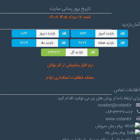
تاریخ بروز رسانی سایت
شنبه, 17 مرداد 1405 09:08
آمار بازدید
بازدید امروز
336
بازدید دیروز
1066
بازدید هفته
6229
بازدید ماه
6229
بازدید کل
324163
نرم افز
ار پشتیبانی از کم توانان
سامانه شفافیت استانداری ایلام
اطلاعات تماس
برای ارتباط با ما از روش های زیر می توانید اقدام کنید :
ravabet@ostanil.ir
08413337001-2
www.ostanil.ir
پیام رسان سروش
پیام رسان بله
ایلام خیابان آیت الله صدوقی استانداری ایلام