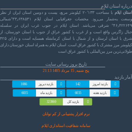
درباره استان ایلام
استان ایلام
با مساحت ۲۰٬۱۳۳ کیلومتر مربع، بیست و دومین استان ایران از نظر
وسعت به‌شمار می‌رود. مختصات جغرافیایی استان ایلام ۳۳٫۶۳۸۵۳۱°شمالی
۴۶٫۴۲۲۶۴۹° شرقی می‌باشد. استان ایلام در جنوب غرب ایران در سلسله
جبال زاگرس واقع است و از غرب با کشور عراق از جنوب با استان خوزستان، از
شرق با استان لرستان و از شمال با استان کرمانشاه همسایه است و دارای ۴۲۵
کیلومتر مرز مشترک با کشور عراق است. استان ایلام به همراه استان خوزستان دارای
طولانی‌ترین مرز بین‌المللی با کشور عراق است
تاریخ بروز رسانی سایت
پنج شنبه, 15 مرداد 1405 21:13
آمار بازدید
بازدید امروز
142
بازدید دیروز
1066
بازدید هفته
6035
بازدید ماه
6035
بازدید کل
323969
نرم افز
ار پشتیبانی از کم توانان
سامانه شفافیت استانداری ایلام