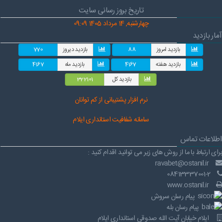
تاریخ بروز رسانی سایت
چهارشنبه, 14 مرداد 1405 09:09
آمار بازدید
بازدید امروز
88
بازدید دیروز
770
بازدید هفته
4167
بازدید ماه
4167
بازدید کل
322101
نرم افز
ار پشتیبانی از کم توانان
سامانه شفافیت استانداری ایلام
اطلاعات تماس
برای ارتباط با ما از روش های زیر می توانید اقدام کنید :
ravabet@ostanil.ir
08413337001-2
www.ostanil.ir
پیام رسان سروش
پیام رسان بله
ایلام خیابان آیت الله صدوقی استانداری ایلام