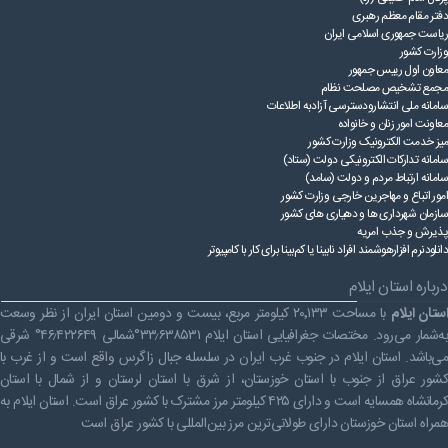
قوانین عادی
دفتر مقام معظم رهبری
ریاست ‌جمهوری اسلامی ایران
وزارت کشور
آئین نامه ها
معاون اول رییس جمهور
مجمع تشخیص مصلحت نظام
بخشنامه ها
سامانه ملی انتشارودسترسی آزادبه اطلاعات
معاونت امور زنان و خانواده
اسناد بالادستی
میز خدمت الکترونیک وزارت کشور
سامانه تدارکات الکترونیکی دولت (ستاد)
سامانه ارتباط مردم و دولت (سامد)
امور اتباع و مهاجرین خارجی وزارت کشور
سازمان شهرداری ها و دهیاری های کشور
پذیرش و جذب امریه
دانلودنرم افزارهوشمند افراد نابینا یا کم‌بینا برای کار با کامپیوتر
درباره استان ایلام
ستان ایلام
با مساحت ۲۰٬۱۳۳ کیلومتر مربع، بیست و دومین استان ایران از نظر وسعت
به‌شمار می‌رود. مختصات جغرافیایی استان ایلام ۳۳٫۶۳۸۵۳۱°شمالی ۴۶٫۴۲۲۶۴۹° شرقی
می‌باشد. استان ایلام در جنوب غرب ایران در سلسله جبال زاگرس واقع است و از غرب با
کشور عراق از جنوب با استان خوزستان، از شرق با استان لرستان و از شمال با استان
کرمانشاه همسایه است و دارای ۴۲۵ کیلومتر مرز مشترک با کشور عراق است. استان ایلام به
همراه استان خوزستان دارای طولانی‌ترین مرز بین‌المللی با کشور عراق است