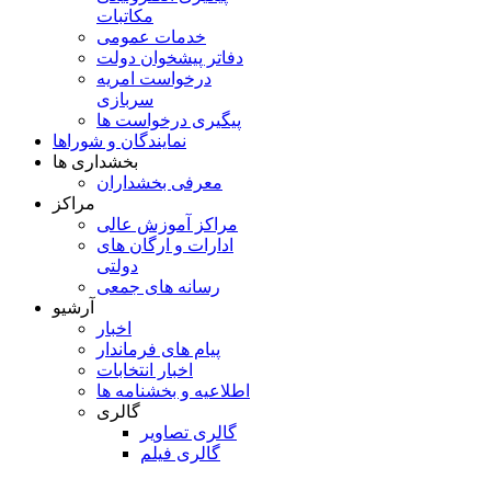
مکاتبات
خدمات عمومی
دفاتر پیشخوان دولت
درخواست امریه
سربازی
پیگیری درخواست ها
نمایندگان و شوراها
بخشداری ها
معرفی بخشداران
مراکز
مراکز آموزش عالی
ادارات و ارگان های
دولتی
رسانه های جمعی
آرشیو
اخبار
پیام های فرماندار
اخبار انتخابات
اطلاعیه و بخشنامه ها
گالری
گالری تصاویر
گالری فیلم