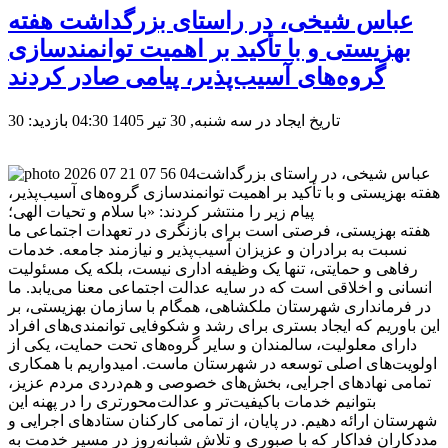
عباس شیخی، در راستای بزرگداشت هفته
بهزیستی و با تأکید بر اهمیت توانمندسازی
گروه‌های آسیب‌پذیر، پیامی صادر کردند
تاریخ ایجاد در سه شنبه, 30 تیر 1405 04:30
بازدید: 30
عباس شیخی، در راستای بزرگداشت
هفته بهزیستی و با تأکید بر اهمیت توانمندسازی گروه‌های آسیب‌پذیر،
پیام زیر را منتشر کردند: «با سلام و تحیات الهی؛
هفته بهزیستی، فرصتی است برای بازنگری در تعهدات اجتماعی ما
نسبت به برادران و عزیزان آسیب‌پذیر و نیازمند جامعه. خدمات
رفاهی و حمایتی، تنها یک وظیفه اداری نیست، بلکه یک مسئولیت
انسانی و اخلاقی است که در سایه عدالت اجتماعی معنا می‌یابد. ما
در فرمانداری شهرستان ملکشاهی، همگام با سازمان بهزیستی، بر
این باوریم که ایجاد بستری برای رشد و شکوفایی توانمندی‌های افراد
دارای معلولیت، سالمندان و سایر گروه‌های تحت حمایت، یکی از
اولویت‌های اصلی توسعه در شهرستان ماست. امیدواریم با همکاری
تمامی نهادهای اجرایی، بخش‌های خصوصی و هم‌دردی مردم عزیز،
بتوانیم خدمات باکیفیت‌تر و عدالت‌محورتری را در پهنه این
شهرستان ارائه دهیم. در پایان، از تمامی کارکنان ستادهای اجرایی و
مددکاران فداکار که با صبوری و تلاش شبانه‌روز در مسیر خدمت به