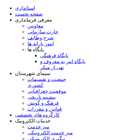
استانداری
صفحه نخست
معرفی فرمانداری
معاونین
چارت سازمانی
شرح وظایف
امور یارانه ها
پایگاه ها
پایگاه فرهنگی
پایگاه امر به معروف و
نهی از منکر
سیمای شهرستان
جمعیت و تقسیمات
کشوری
موقعیت جغرافیایی
پیشینه تاریخی
فرهنگ و گویش
قوانین و مقررات
کارگروه های تخصصی
خدمات الکترونیک
میز خدمت
میز خدمت الکترونیکی
پیگیری الکترونیکی