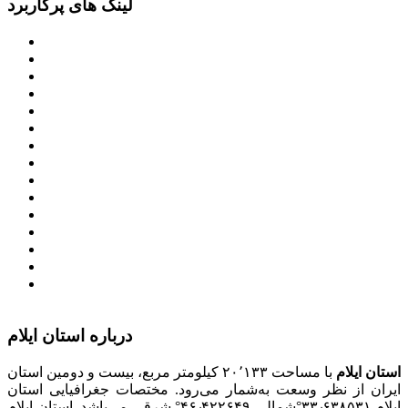
لینک های پرکاربرد
پرتال امام خمینی (ره)
دفتر مقام معظم رهبری
ریاست ‌جمهوری اسلامی ایران
وزارت کشور
معاون اول رییس جمهور
مجمع تشخیص مصلحت نظام
سامانه ملی انتشارودسترسی آزادبه اطلاعات
معاونت امور زنان و خانواده
میز خدمت الکترونیک وزارت کشور
سامانه تدارکات الکترونیکی دولت (ستاد)
سامانه ارتباط مردم و دولت (سامد)
امور اتباع و مهاجرین خارجی وزارت کشور
سازمان شهرداری ها و دهیاری های کشور
پذیرش و جذب امریه
دانلودنرم افزارهوشمند افراد نابینا یا کم‌بینا برای کار با
کامپیوتر
درباره استان ایلام
استان ایلام
با مساحت ۲۰٬۱۳۳ کیلومتر مربع، بیست و دومین استان
ایران از نظر وسعت به‌شمار می‌رود. مختصات جغرافیایی استان
ایلام ۳۳٫۶۳۸۵۳۱°شمالی ۴۶٫۴۲۲۶۴۹° شرقی می‌باشد. استان ایلام