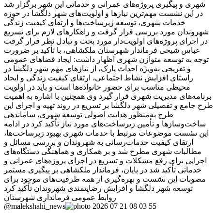
شهری و پیگیری پروژه‌های عمرانی و خدماتی این شهر برگزار شد
در این نشست مهم‌ترین نیازها و اولویت‌های شهر دلگشا در حوزه
خدمات شهری، توسعه زیرساخت‌ها و ارتقای کیفیت زندگی
شهروندان مورد بررسی قرار گرفت و راهکارهای لازم برای تسریع
در اجرای پروژه‌های اولویت‌دار مورد بحث و تبادل نظر قرار گرفت
عباس شیخی فرماندار شهرستان ملکشاهی، با تأکید بر ضرورت
توجه به توسعه متوازن شهری اظهار داشت: ایجاد فضاهای عمومی
و تفریحی به‌ویژه احداث پارک، از نیازهای مهم شهر دلگشا در
راستای افزایش نشاط اجتماعی، ارتقای کیفیت زندگی و ایجاد
محیطی مناسب برای حضور خانواده‌ها است و باید در اولویت
برنامه‌های مدیریت شهری قرار گیرد وی همچنین با اشاره به اهمیت
طرح جامع و تفصیلی شهر دلگشا بر تسریع در روند تهیه و اجرای این
طرح به‌منظور هدایت اصولی توسعه شهری، ساماندهی
ساخت‌وسازها و تأمین زیرساخت‌های مورد نیاز تأکید کرد در ادامه
این نشست موضوعات مرتبط با خدمات شهری بهبود زیرساخت‌ها،
ارتقای کیفیت خدمات‌رسانی به شهروندان و بررسی مسائل و
مطالبات شهری مطرح شد و بر همکاری و هماهنگی دستگاه‌های
اجرایی برای رفع مشکلات و تسریع در اجرای پروژه‌های عمرانی و
خدماتی تأکید شد در پایان، فرماندار ملکشاهی بر پیگیری مستمر
مصوبات این نشست و بهره‌گیری از همه ظرفیت‌های موجود برای
توسعه شهر دلگشا و افزایش رضایتمندی شهروندان تأکید کرد
روابط عمومی فرمانداری شهرستان
@malekshahi_news