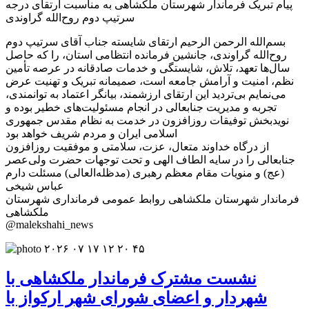
پیام تبریک فرماندار شهرستان ملکشاهی به مناسبت ارتقای درجه
سرتیپ دوم روح‌الله گراوندی
بسم‌الله الرحمن الرحیم ارتقای شایسته جناب آقای سرتیپ دوم
روح‌الله گراوندی، جانشین فرمانده انتظامی استان، را که حاصل
سال‌ها تعهد، تلاش، شایستگی و خدمات صادقانه در عرصه تأمین
نظم، امنیت و آرامش جامعه است، صمیمانه تبریک و تهنیت عرض
می‌نمایم بی‌تردید این ارتقای ارزشمند، بیانگر اعتماد به توانمندی،
تجربه و مدیریت جنابعالی در انجام مسئولیت‌های خطیر بوده و
نویدبخش توفیقات روزافزون در خدمت به نظام مقدس جمهوری
اسلامی ایران و مردم شریف خواهد بود
از درگاه خداوند متعال، عزت، سلامتی و موفقیت روزافزون
جنابعالی را در سایه الطاف الهی و تحت توجهات حضرت ولی‌عصر
(عج) و منویات مقام معظم رهبری (مدظله‌العالی) مسئلت دارم
عباس شیخی
فرماندار شهرستان ملکشاهی روابط عمومی فرمانداری شهرستان
ملکشاهی
@malekshahi_news
نشست مشترک فرماندار ملکشاهی با
شهردار و اعضای شورای شهر ارکواز با