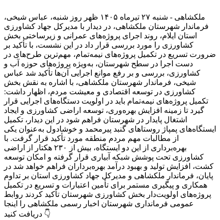
ملکشاهی - شنبه ۲۷ تیرماه ۱۴۰۵ ظهر روز شنبه، عباس شیخی،
فرماندار شهرستان ملکشاهی، در دیدار با مدیرکل جهاد کشاورزی
استان ایلام، روند اجرای پروژه‌های عمرانی و زیرساختی بخش
کشاورزی را مورد بررسی قرار داد در این نشست، با تأکید بر
ضرورت تسریع در تکمیل پروژه‌های نیمه‌تمام، مهم‌ترین طرح‌های در
دست اجرا در سطح شهرستان، به‌ویژه پروژه‌های حوزه آب و
کشاورزی، بررسی و بر رفع موانع اجرایی آن‌ها تأکید شد عباس
شیخی، فرماندار شهرستان ملکشاهی، با اشاره به نقش بخش
کشاورزی در توسعه اقتصادی و معیشت مردم، اظهار داشت:
تکمیل پروژه‌های نیمه‌تمام باید در اولویت دستگاه‌های اجرایی قرار
گیرد تا زمینه افزایش بهره‌وری، توسعه اراضی کشاورزی و ایجاد
اشتغال پایدار در شهرستان فراهم شود در این دیدار، تکمیل
ایستگاه‌های پمپاژ روستاهای گنبد پیرمحمد و خوشادول به‌عنوان یکی
از مطالبات مهم مردم منطقه مورد تأکید قرار گرفت. با
بهره‌برداری از این دو ایستگاه، بیش از ۲۳۰ هکتار از اراضی
کشاورزی تحت پوشش شبکه آبیاری قرار گرفته و امکان توسعه
کشت، افزایش تولید و بهبود درآمد بهره‌برداران فراهم خواهد شد در
پایان، فرماندار ملکشاهی و مدیرکل جهاد کشاورزی استان بر تداوم
همکاری و پیگیری مستمر برای تأمین اعتبارات و تسریع در تکمیل
پروژه‌های اولویت‌دار بخش کشاورزی شهرستان تأکید کردند روابط
عمومی فرمانداری شهرستان اخبار رسمی ملکشاهی را اینجا
دریافت کنید 👇