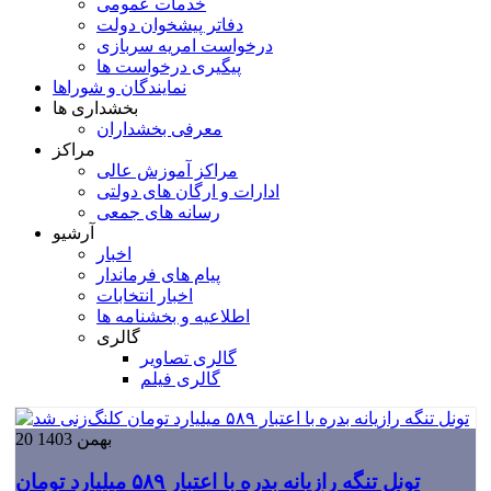
خدمات عمومی
دفاتر پیشخوان دولت
درخواست امریه سربازی
پیگیری درخواست ها
نمایندگان و شوراها
بخشداری ها
معرفی بخشداران
مراکز
مراکز آموزش عالی
ادارات و ارگان های دولتی
رسانه های جمعی
آرشیو
اخبار
پیام های فرماندار
اخبار انتخابات
اطلاعیه و بخشنامه ها
گالری
گالری تصاویر
گالری فیلم
20 بهمن 1403
تونل تنگه رازیانه بدره با اعتبار ۵۸۹ میلیارد تومان