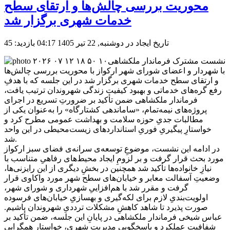
محوریت بررسی چالش‌ها و ارتقای سطح
خدمات شهری برگزار شد
تاریخ ایجاد در دوشنبه, 22 تیر 1405 04:17
بازدید: 45
نشست مشترک فرماندار ملکشاهی
با شهردار و اعضای شورای شهر ارکواز با محوریت بررسی چالش‌ها
و ارتقای سطح خدمات شهری برگزار شد در این جلسه که با هدفِ
رفع گره‌های خدماتی و بهبود کیفیت زندگی شهروندان ترتیب یافت،
فرماندار ملکشاهی ضمن تأکید بر ضرورتِ تسریع در اجرای
پروژه‌های نیمه‌تمام، «ساماندهی کشتارگاه» را به‌عنوان یکی از
مطالبات جدیِ حوزه سلامت و بهداشت عمومی مطرح کرد و
خواستارِ پیگیریِ فوریِ استانداردهای زیست‌محیطی در این واحد
شد.
در ادامه این نشست، موضوعِ توسعه‌ی سرانه‌ی فضای سبز ارکواز
مورد بحث قرار گرفت و بر لزومِ ایجاد محیط‌های رفاهیِ متناسب با
نیازِ خانواده‌ها تأکید شد همچنین در بخشِ دیگری از این رایزنی‌ها،
وضعیتِ آسفالت معابر و خیابان‌های سطح شهر مورد واکاوی قرار
گرفت و مقرر شد با هم‌افزاییِ شهرداری و شورای شهر،
اولویت‌بندیِ لازم برای لکه‌گیری و بهسازیِ خیابان‌های فرسوده
صورت پذیرد تا شاهد کاهشِ مشکلات ترددیِ شهروندان باشیم.
عباس شیخی فرماندار ملکشاهی در پایانِ این جلسه، ضمن تأکید بر
شفافیتِ عملکرد و پاسخگوییِ مدیریت شهری، خواستار همگرایی