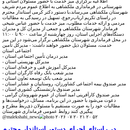
اطلاعیه برگزاری میز خدمت با حضور مسئولان استانی و
شهرستانی در فرمانداری ملکشاهی به اطلاع عموم مردم شریف
شهرستان ملکشاهی می‌رساند،با دستور دکتر کرمی استاندار محترم
در راستای تکریم ارباب‌رجوع، تسهیل در رسیدگی به مطالبات
مردمی و ارائه خدمات مطلوب، میز خدمت با حضور عباس شیخی
فرماندار شهرستان ملکشاهی و جمعی از مدیران کل و مدیران
دستگاه‌های اجرایی استان، روز چهارشنبه از ساعت ۹:۰۰ تا ۱۱:۰۰
در محل فرمانداری شهرستان ملکشاهی برگزار می‌شود در این میز
خدمت، مسئولان ذیل حضور خواهند داشت: - مدیرکل تأمین
اجتماعی استان
- مدیر درمان تأمین اجتماعی استان
- مدیرکل بهزیستی استان
- مدیرکل آموزش فنی و حرفه‌ای استان
- مدیر شعب بانک رفاه کارگران استان
- مدیر شعب بانک توسعه تعاون استان
- مدیر صندوق بیمه اجتماعی کشاورزان، روستاییان و عشایر استان
- مدیر صندوق بازنشستگی کشوری استان
- مدیر صندوق کارآفرینی امید استان از عموم شهروندان گرامی
دعوت می‌شود با حضور در این برنامه، مسائل، درخواست‌ها و
مطالبات خود را به صورت مستقیم با مسئولان ذی‌ربط مطرح و
پیگیری کنند روابط عمومی فرمانداری شهرستان
@malekshahi_news
در راستای اجرای دستور استاندار محترم