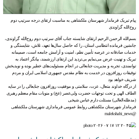
پیام تبریک فرماندار شهرستان ملکشاهی به مناسبت ارتقای درجه سرتیپ دوم
روح‌الله گراوندی
بسم‌الله الرحمن الرحیم ارتقای شایسته جناب آقای سرتیپ دوم روح‌الله گراوندی،
جانشین فرمانده انتظامی استان، را که حاصل سال‌ها تعهد، تلاش، شایستگی و
خدمات صادقانه در عرصه تأمین نظم، امنیت و آرامش جامعه است، صمیمانه
تبریک و تهنیت عرض می‌نمایم بی‌تردید این ارتقای ارزشمند، بیانگر اعتماد به
توانمندی، تجربه و مدیریت جنابعالی در انجام مسئولیت‌های خطیر بوده و نویدبخش
توفیقات روزافزون در خدمت به نظام مقدس جمهوری اسلامی ایران و مردم
شریف خواهد بود
از درگاه خداوند متعال، عزت، سلامتی و موفقیت روزافزون جنابعالی را در سایه
الطاف الهی و تحت توجهات حضرت ولی‌عصر (عج) و منویات مقام معظم رهبری
(مدظله‌العالی) مسئلت دارم عباس شیخی
فرماندار شهرستان ملکشاهی روابط عمومی فرمانداری شهرستان ملکشاهی
@malekshahi_news