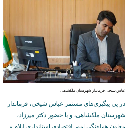
راهنمای فعالان اقتصادی
قانون برنامه هفتم توسعه
قوانین عادی
آئین نامه ها
بخشنامه ها
اسناد بالادستی
عباس شیخی فرماندار شهرستان ملکشاهی
در پی پیگیری‌های مستمر عباس شیخی، فرماندار
شهرستان ملکشاهی، و با حضور دکتر میرزاد،
معاون هماهنگی امور اقتصادی استانداری ایلام و