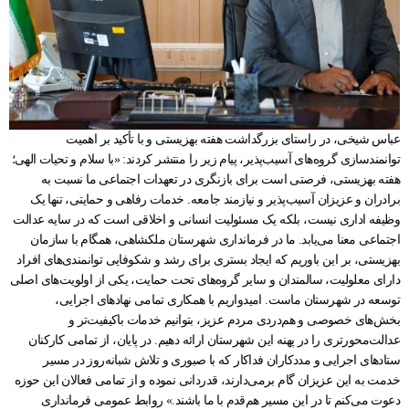
عباس شیخی، در راستای بزرگداشت هفته بهزیستی و با تأکید بر اهمیت
توانمندسازی گروه‌های آسیب‌پذیر، پیام زیر را منتشر کردند: «با سلام و تحیات الهی؛
هفته بهزیستی، فرصتی است برای بازنگری در تعهدات اجتماعی ما نسبت به
برادران و عزیزان آسیب‌پذیر و نیازمند جامعه. خدمات رفاهی و حمایتی، تنها یک
وظیفه اداری نیست، بلکه یک مسئولیت انسانی و اخلاقی است که در سایه عدالت
اجتماعی معنا می‌یابد. ما در فرمانداری شهرستان ملکشاهی، همگام با سازمان
بهزیستی، بر این باوریم که ایجاد بستری برای رشد و شکوفایی توانمندی‌های افراد
دارای معلولیت، سالمندان و سایر گروه‌های تحت حمایت، یکی از اولویت‌های اصلی
توسعه در شهرستان ماست. امیدواریم با همکاری تمامی نهادهای اجرایی،
بخش‌های خصوصی و هم‌دردی مردم عزیز، بتوانیم خدمات باکیفیت‌تر و
عدالت‌محورتری را در پهنه این شهرستان ارائه دهیم. در پایان، از تمامی کارکنان
ستادهای اجرایی و مددکاران فداکار که با صبوری و تلاش شبانه‌روز در مسیر
خدمت به این عزیزان گام برمی‌دارند، قدردانی نموده و از تمامی فعالان این حوزه
دعوت می‌کنم تا در این مسیر هم‌قدم با ما باشند.» روابط عمومی فرمانداری