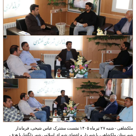
ملکشاهی - شنبه ۲۷ تیرماه ۱۴۰۵ نشست مشترک عباس شیخی، فرماندار
شهرستان ملکشاهی، با شهردار و اعضای شورای اسلامی شهر دلگشا، با هدف