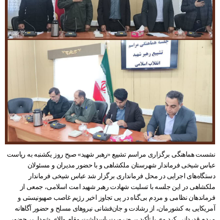
نشست هماهنگی برگزاری مراسم تشییع «رهبر شهید» صبح روز یکشنبه به ریاست
عباس شیخی فرماندار شهرستان ملکشاهی و با حضور مدیران و مسئولان
دستگاه‌های اجرایی در محل فرمانداری برگزار شد عباس شیخی فرماندار
ملکشاهی در این جلسه با تسلیت شهادت رهبر شهید امت اسلامی، جمعی از
فرماندهان نظامی و مردم بی‌گناه در پی تجاوز اخیر رژیم غاصب صهیونیستی و
آمریکایی به کشورمان، از رشادت و جان‌فشانی نیروهای مسلح و حضور آگاهانه
مردم قدردانی کرد وی با تأکید بر ضرورت پاسداشت مقام والای شهدا، بر حضور