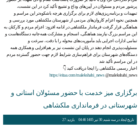
پرشور مردم و مسئولان در آیین‌های وداع و تشییع تأکید کرد در این نشست،
تمهیدات و برنامه‌ریزی‌های لازم برای برگزاری هرچه باشکوه‌تر این مراسم و
همچنین نحوه اعزام کاروان‌های مردمی از شهرستان ملکشاهی مورد بررسی و
هماهنگی قرار گرفت فرماندار ملکشاهی در ادامه افزود: اعزام مردم و کارکنان به
این مراسم بزرگ نیازمند هماهنگی، انسجام و مشارکت همه‌جانبه دستگاه‌هاست و
تمامی ادارات اجرایی باید مأموریت‌های محوله را با دقت، سرعت و
مسئولیت‌پذیری انجام دهند در پایان این نشست نیز بر هم‌افزایی و همکاری همه
دستگاه‌های شهرستان برای فراهم‌سازی شرایط لازم جهت حضور گسترده مردم
در این مراسم تأکید شد
اخبار رسمی ملکشاهی را اینجا دریافت کنید 👇
https://eitaa.com/malekshahi_news
@malekshahi_news
برگزاری میز خدمت با حضور مسئولان استانی و
شهرستانی در فرمانداری ملکشاهی
تاریخ ایجاد در سه شنبه, 30 تیر 1405 04:46
بازدید: 27