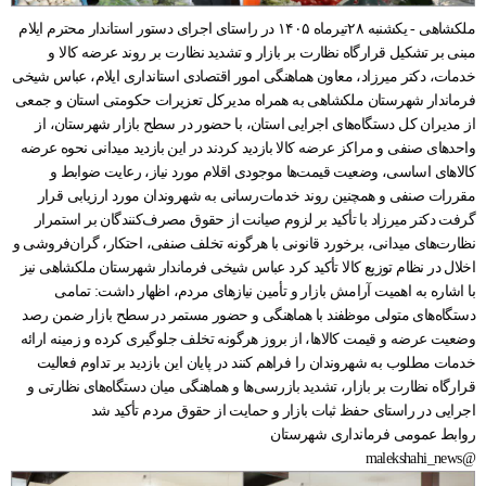
ملکشاهی - یکشنبه ۲۸تیرماه ۱۴۰۵ در راستای اجرای دستور استاندار محترم ایلام
مبنی بر تشکیل قرارگاه نظارت بر بازار و تشدید نظارت بر روند عرضه کالا و
خدمات، دکتر میرزاد، معاون هماهنگی امور اقتصادی استانداری ایلام، عباس شیخی
فرماندار شهرستان ملکشاهی به همراه مدیرکل تعزیرات حکومتی استان و جمعی
از مدیران کل دستگاه‌های اجرایی استان، با حضور در سطح بازار شهرستان، از
واحدهای صنفی و مراکز عرضه کالا بازدید کردند در این بازدید میدانی نحوه عرضه
کالاهای اساسی، وضعیت قیمت‌ها موجودی اقلام مورد نیاز، رعایت ضوابط و
مقررات صنفی و همچنین روند خدمات‌رسانی به شهروندان مورد ارزیابی قرار
گرفت دکتر میرزاد با تأکید بر لزوم صیانت از حقوق مصرف‌کنندگان بر استمرار
نظارت‌های میدانی، برخورد قانونی با هرگونه تخلف صنفی، احتکار، گران‌فروشی و
اخلال در نظام توزیع کالا تأکید کرد عباس شیخی فرماندار شهرستان ملکشاهی نیز
با اشاره به اهمیت آرامش بازار و تأمین نیازهای مردم، اظهار داشت: تمامی
دستگاه‌های متولی موظفند با هماهنگی و حضور مستمر در سطح بازار ضمن رصد
وضعیت عرضه و قیمت کالاها، از بروز هرگونه تخلف جلوگیری کرده و زمینه ارائه
خدمات مطلوب به شهروندان را فراهم کنند در پایان این بازدید بر تداوم فعالیت
قرارگاه نظارت بر بازار، تشدید بازرسی‌ها و هماهنگی میان دستگاه‌های نظارتی و
اجرایی در راستای حفظ ثبات بازار و حمایت از حقوق مردم تأکید شد
روابط عمومی فرمانداری شهرستان
@malekshahi_news