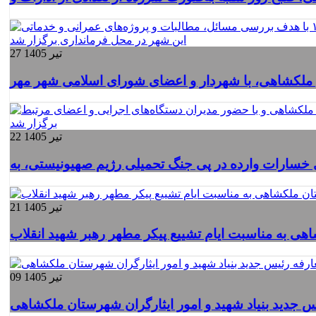
27 تیر 1405
22 تیر 1405
21 تیر 1405
ی به مناسبت ایام تشییع پیکر مطهر رهبر شهید انقلاب
09 تیر 1405
س جدید بنیاد شهید و امور ایثارگران شهرستان ملکشاهی