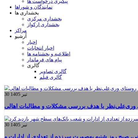
پیگیری درخواست ها
نمایندگان و شوراها
بخشداری ها
بخشداری مرکزی
بخشداری ارکواز
مراکز
آرشیو
اخبار
اخبار انتخابات
اطلاعیه و بخشنامه ها
پیام های فرماندار
گالری
گالری تصاویر
گالری فیلم
30 تیر 1405
ی وری‌علی‌نظر با هدف بررسی مشکلات و مطالبات اهالی
30 تیر 1405