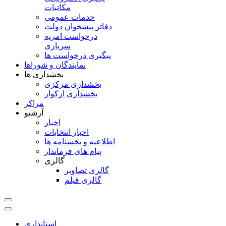
مکاتبات
خدمات عمومی
دفاتر پیشخوان دولت
درخواست امریه
سربازی
پیگیری درخواست ها
نمایندگان و شوراها
بخشداری ها
بخشداری مرکزی
بخشداری ارکواز
مراکز
آرشیو
اخبار
اخبار انتخابات
اطلاعیه و بخشنامه ها
پیام های فرماندار
گالری
گالری تصاویر
گالری فیلم
استانداری