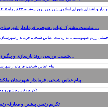
نشست مشترک عباس شیخی، فرماندار شهرستان ملکشاهی، با شهردار و اعضای شورای اسلامی شهر مهر،…
شست بررسی روند بازسازی و پیگیری خسارات وارده در پی جنگ تحمیلی رژیم صهیونیستی، به…
پیام عباس شیخی، فرماندار شهرستان ملکشاه
تکریم رئیس پیشین و معارفه رئی