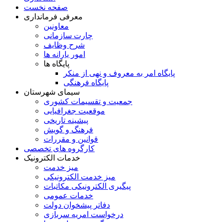
صفحه نخست
معرفی فرمانداری
معاونین
چارت سازمانی
شرح وظایف
امور یارانه ها
پایگاه ها
پایگاه امر به معروف و نهی از منکر
پایگاه فرهنگی
سیمای شهرستان
جمعیت و تقسیمات کشوری
موقعیت جغرافیایی
پیشینه تاریخی
فرهنگ و گویش
قوانین و مقررات
کارگروه های تخصصی
خدمات الکترونیک
میز خدمت
میز خدمت الکترونیکی
پیگیری الکترونیکی مکاتبات
خدمات عمومی
دفاتر پیشخوان دولت
درخواست امریه سربازی