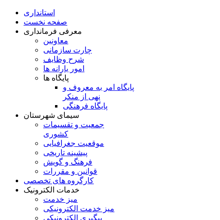
استانداری
صفحه نخست
معرفی فرمانداری
معاونین
چارت سازمانی
شرح وظایف
امور یارانه ها
پایگاه ها
پایگاه امر به معروف و
نهی از منکر
پایگاه فرهنگی
سیمای شهرستان
جمعیت و تقسیمات
کشوری
موقعیت جغرافیایی
پیشینه تاریخی
فرهنگ و گویش
قوانین و مقررات
کارگروه های تخصصی
خدمات الکترونیک
میز خدمت
میز خدمت الکترونیکی
پیگیری الکترونیکی