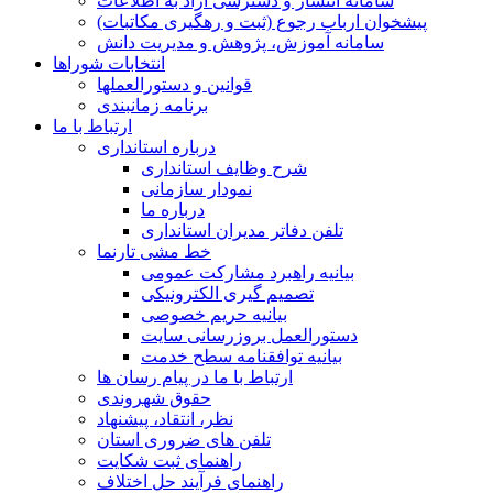
سامانه انتشار و دسترسی آزاد به اطلاعات
پیشخوان ارباب رجوع (ثبت و رهگیری مکاتبات)
سامانه آموزش، پژوهش و مدیریت دانش
انتخابات شوراها
قوانین و دستورالعملها
برنامه زمانبندی
ارتباط با ما
درباره استانداری
شرح وظایف استانداری
نمودار سازمانی
درباره ما
تلفن دفاتر مدیران استانداری
خط مشی تارنما
بیانیه راهبرد مشارکت عمومی
تصمیم گیری الکترونیکی
بیانیه حریم خصوصی
دستورالعمل بروزرسانی سایت
بیانیه توافقنامه سطح خدمت
ارتباط با ما در پیام رسان ها
حقوق شهروندی
نظر، انتقاد، پیشنهاد
تلفن های ضروری استان
راهنمای ثبت شکایت
راهنمای فرآیند حل اختلاف