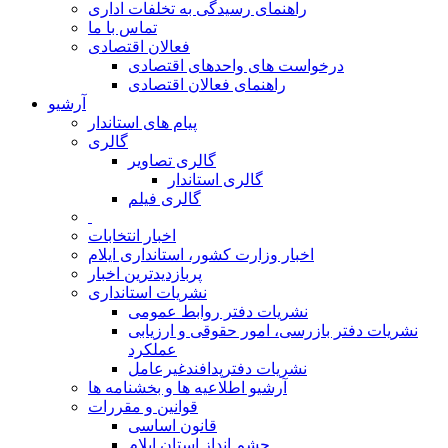
راهنمای رسیدگی به تخلفات اداری
تماس با ما
فعالان اقتصادی
درخواست های واحدهای اقتصادی
راهنمای فعالان اقتصادی
آرشیو
پیام های استاندار
گالری
گالری تصاویر
گالری استاندار
گالری فیلم
اخبار انتخابات
اخبار وزارت کشور، استانداری ایلام
پربازدیدترین اخبار
نشریات استانداری
نشریات دفتر روابط عمومی
نشريات دفتر بازرسی، امور حقوقی و ارزيابی
عملکرد
نشريات دفترپدافندغيرعامل
آرشیو اطلاعیه ها و بخشنامه ها
قوانین و مقررات
قانون اساسی
چشم انداز استان ایلام