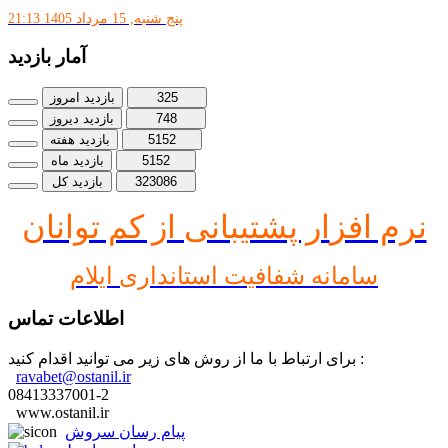
پنج شنبه, 15 مرداد 1405 21:13
آمار بازدید
325
بازدید امروز
748
بازدید دیروز
5152
بازدید هفته
5152
بازدید ماه
323086
بازدید کل
نرم افز
ار پشتیبانی از کم توانان
سامانه شفافیت استانداری ایلام
اطلاعات تماس
برای ارتباط با ما از روش های زیر می توانید اقدام کنید :
ravabet@ostanil.ir
08413337001-2
www.ostanil.ir
پیام رسان سروش