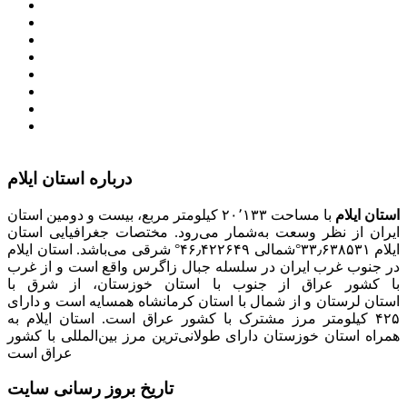
معاونت امور زنان و خانواده
میز خدمت الکترونیک وزارت کشور
سامانه تدارکات الکترونیکی دولت (ستاد)
سامانه ارتباط مردم و دولت (سامد)
امور اتباع و مهاجرین خارجی وزارت کشور
سازمان شهرداری ها و دهیاری های کشور
پذیرش و جذب امریه
دانلودنرم افزارهوشمند افراد نابینا یا کم‌بینا برای کار با
کامپیوتر
درباره استان ایلام
استان ایلام
با مساحت ۲۰٬۱۳۳ کیلومتر مربع، بیست و دومین استان
ایران از نظر وسعت به‌شمار می‌رود. مختصات جغرافیایی استان
ایلام ۳۳٫۶۳۸۵۳۱°شمالی ۴۶٫۴۲۲۶۴۹° شرقی می‌باشد. استان ایلام
در جنوب غرب ایران در سلسله جبال زاگرس واقع است و از غرب
با کشور عراق از جنوب با استان خوزستان، از شرق با
استان لرستان و از شمال با استان کرمانشاه همسایه است و دارای
۴۲۵ کیلومتر مرز مشترک با کشور عراق است. استان ایلام به
همراه استان خوزستان دارای طولانی‌ترین مرز بین‌المللی با کشور
عراق است
تاریخ بروز رسانی سایت