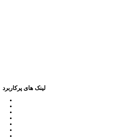
لینک های پرکاربرد
پرتال امام خمینی (ره)
دفتر مقام معظم رهبری
ریاست ‌جمهوری اسلامی ایران
وزارت کشور
معاون اول رییس جمهور
مجمع تشخیص مصلحت نظام
سامانه ملی انتشارودسترسی آزادبه اطلاعات