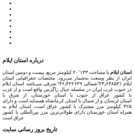
معاونت امور زنان و خانواده
میز خدمت الکترونیک وزارت کشور
سامانه تدارکات الکترونیکی دولت (ستاد)
سامانه ارتباط مردم و دولت (سامد)
امور اتباع و مهاجرین خارجی وزارت کشور
سازمان شهرداری ها و دهیاری های کشور
پذیرش و جذب امریه
دانلودنرم افزارهوشمند افراد نابینا یا کم‌بینا برای کار با
کامپیوتر
درباره استان ایلام
استان ایلام
با مساحت ۲۰٬۱۳۳ کیلومتر مربع، بیست و دومین استان
ایران از نظر وسعت به‌شمار می‌رود. مختصات جغرافیایی استان
ایلام ۳۳٫۶۳۸۵۳۱°شمالی ۴۶٫۴۲۲۶۴۹° شرقی می‌باشد. استان ایلام
در جنوب غرب ایران در سلسله جبال زاگرس واقع است و از غرب
با کشور عراق از جنوب با استان خوزستان، از شرق با
استان لرستان و از شمال با استان کرمانشاه همسایه است و دارای
۴۲۵ کیلومتر مرز مشترک با کشور عراق است. استان ایلام به
همراه استان خوزستان دارای طولانی‌ترین مرز بین‌المللی با کشور
عراق است
تاریخ بروز رسانی سایت