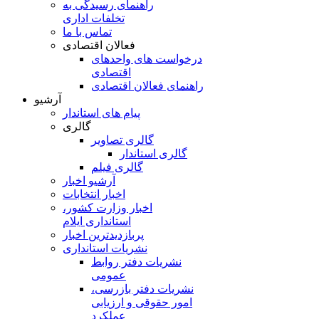
راهنمای رسیدگی به
تخلفات اداری
تماس با ما
فعالان اقتصادی
درخواست های واحدهای
اقتصادی
راهنمای فعالان اقتصادی
آرشیو
پیام های استاندار
گالری
گالری تصاویر
گالری استاندار
گالری فیلم
آرشیو اخبار
اخبار انتخابات
اخبار وزارت کشور،
استانداری ایلام
پربازدیدترین اخبار
نشریات استانداری
نشریات دفتر روابط
عمومی
نشريات دفتر بازرسی،
امور حقوقی و ارزيابی
عملکرد