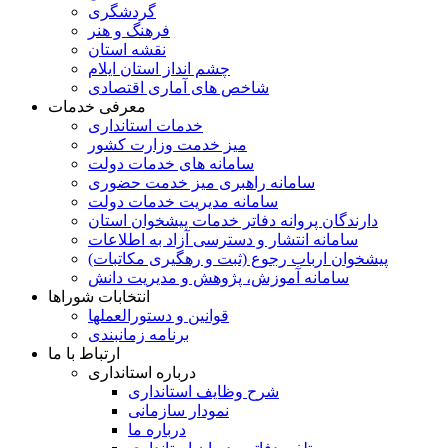
گردشگری
فرهنگ و هنر
نقشه استان
چشم انداز استان ایلام
شاخص های آماری اقتصادی
معرفی خدمات
خدمات استانداری
میز خدمت وزارت کشور
سامانه های خدمات دولت
سامانه راهبری میز خدمت حضوری
سامانه مدیریت خدمات دولت
دارندگان پروانه دفاتر خدمات پیشخوان استان
سامانه انتشار و دسترسی آزاد به اطلاعات
پیشخوان ارباب رجوع (ثبت و رهگیری مکاتبات)
سامانه آموزش، پژوهش و مدیریت دانش
انتخابات شوراها
قوانین و دستورالعملها
برنامه زمانبندی
ارتباط با ما
درباره استانداری
شرح وظایف استانداری
نمودار سازمانی
درباره ما