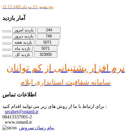
پنج شنبه, 15 مرداد 1405 21:13
آمار بازدید
244
بازدید امروز
748
بازدید دیروز
5071
بازدید هفته
5071
بازدید ماه
323005
بازدید کل
نرم افز
ار پشتیبانی از کم توانان
سامانه شفافیت استانداری ایلام
اطلاعات تماس
برای ارتباط با ما از روش های زیر می توانید اقدام کنید :
ravabet@ostanil.ir
08413337001-2
www.ostanil.ir
پیام رسان سروش