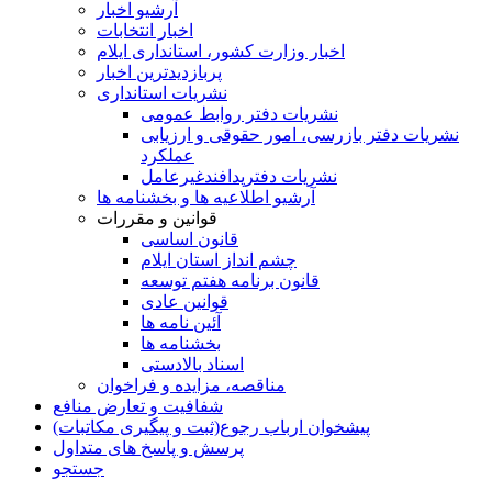
آرشیو اخبار
اخبار انتخابات
اخبار وزارت کشور، استانداری ایلام
پربازدیدترین اخبار
نشریات استانداری
نشریات دفتر روابط عمومی
نشريات دفتر بازرسی، امور حقوقی و ارزيابی
عملکرد
نشريات دفترپدافندغيرعامل
آرشیو اطلاعیه ها و بخشنامه ها
قوانین و مقررات
قانون اساسی
چشم انداز استان ایلام
قانون برنامه هفتم توسعه
قوانین عادی
آئین نامه ها
بخشنامه ها
اسناد بالادستی
مناقصه، مزایده و فراخوان
شفافیت و تعارض منافع
پیشخوان ارباب رجوع(ثبت و پیگیری مکاتبات)
پرسش و پاسخ های متداول
جستجو