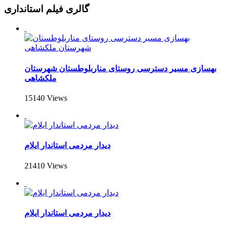
گالری فیلم استانداری
بهسازی مسیر دسترسی روستای منار‌بلوطستان شهرستان
ملکشاهی
15140 Views
دیدار مردمی استاندار ایلام
21410 Views
دیدار مردمی استاندار ایلام