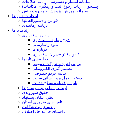
سامانه انتشار و دسترسی آزاد به اطلاعات
پیشخوان ارباب رجوع (ثبت و رهگیری مکاتبات)
سامانه آموزش، پژوهش و مدیریت دانش
انتخابات شوراها
قوانین و دستورالعملها
برنامه زمانبندی
ارتباط با ما
درباره استانداری
شرح وظایف استانداری
نمودار سازمانی
درباره ما
تلفن دفاتر مدیران استانداری
خط مشی تارنما
بیانیه راهبرد مشارکت عمومی
تصمیم گیری الکترونیکی
بیانیه حریم خصوصی
دستورالعمل بروزرسانی سایت
بیانیه توافقنامه سطح خدمت
ارتباط با ما در پیام رسان ها
حقوق شهروندی
نظر، انتقاد، پیشنهاد
تلفن های ضروری استان
راهنمای ثبت شکایت
راهنمای فرآیند حل اختلاف