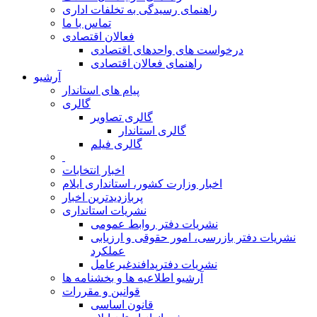
راهنمای رسیدگی به تخلفات اداری
تماس با ما
فعالان اقتصادی
درخواست های واحدهای اقتصادی
راهنمای فعالان اقتصادی
آرشیو
پیام های استاندار
گالری
گالری تصاویر
گالری استاندار
گالری فیلم
اخبار انتخابات
اخبار وزارت کشور، استانداری ایلام
پربازدیدترین اخبار
نشریات استانداری
نشریات دفتر روابط عمومی
نشريات دفتر بازرسی، امور حقوقی و ارزيابی
عملکرد
نشريات دفترپدافندغيرعامل
آرشیو اطلاعیه ها و بخشنامه ها
قوانین و مقررات
قانون اساسی