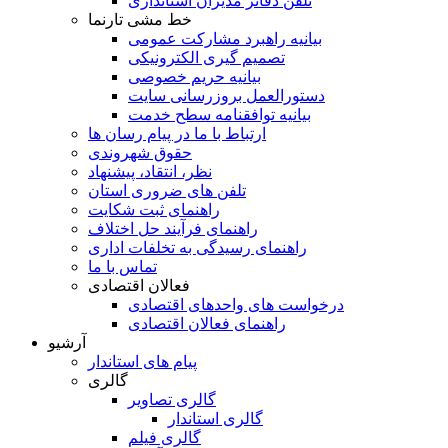
تلفن دفاتر مدیران استانداری
خط مشی تارنما
بیانیه راهبرد مشارکت عمومی
تصمیم گیری الکترونیکی
بیانیه حریم خصوصی
دستورالعمل بروزرسانی سایت
بیانیه توافقنامه سطح خدمت
ارتباط با ما در پیام رسان ها
حقوق شهروندی
نظر، انتقاد، پیشنهاد
تلفن های ضروری استان
راهنمای ثبت شکایت
راهنمای فرآیند حل اختلاف
راهنمای رسیدگی به تخلفات اداری
تماس با ما
فعالان اقتصادی
درخواست های واحدهای اقتصادی
راهنمای فعالان اقتصادی
آرشیو
پیام های استاندار
گالری
گالری تصاویر
گالری استاندار
گالری فیلم