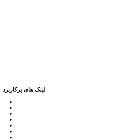
لینک های پرکاربرد
پرتال امام خمینی (ره)
دفتر مقام معظم رهبری
ریاست ‌جمهوری اسلامی ایران
وزارت کشور
معاون اول رییس جمهور
مجمع تشخیص مصلحت نظام
سامانه ملی انتشارودسترسی آزادبه اطلاعات