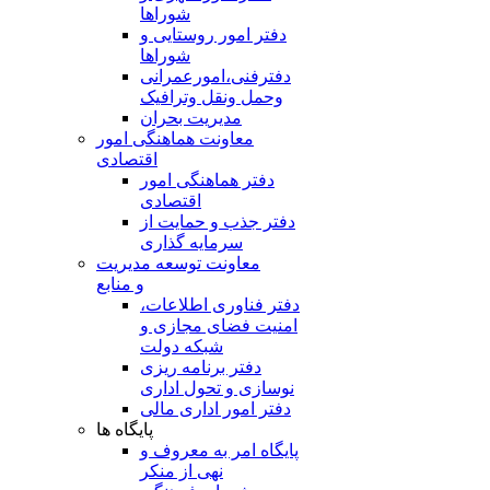
شوراها
دفتر امور روستایی و
شوراها
دفترفنی،امورعمرانی
وحمل ونقل وترافيک
مدیریت بحران
معاونت هماهنگی امور
اقتصادی
دفتر هماهنگی امور
اقتصادی
دفتر جذب و حمایت از
سرمایه گذاری
معاونت توسعه مدیریت
و منابع
دفتر فناوری اطلاعات،
امنیت فضای مجازی و
شبکه دولت
دفتر برنامه ریزی
نوسازی و تحول اداری
دفتر امور اداری مالی
پایگاه ها
پایگاه امر به معروف و
نهی از منکر