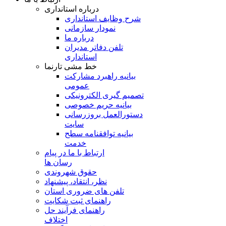
درباره استانداری
شرح وظایف استانداری
نمودار سازمانی
درباره ما
تلفن دفاتر مدیران
استانداری
خط مشی تارنما
بیانیه راهبرد مشارکت
عمومی
تصمیم گیری الکترونیکی
بیانیه حریم خصوصی
دستورالعمل بروزرسانی
سایت
بیانیه توافقنامه سطح
خدمت
ارتباط با ما در پیام
رسان ها
حقوق شهروندی
نظر، انتقاد، پیشنهاد
تلفن های ضروری استان
راهنمای ثبت شکایت
راهنمای فرآیند حل
اختلاف