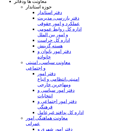
معاونت ها ودفاتر
حوزه استاندار
دفتر استاندار
دفتر بازرسی، مدیریت
عملکرد و امور حقوقی
اداره کل روابط عمومی
و امور بین الملل
اداره کل حراست
هسته گزینش
دفتر امور بانوان و
خانواده
معاونت سیاسی، امنیتی
و اجتماعی
دفتر امور
امنيتی،انتظامی و اتباع
ومهاجرین خارجی
دفتر امور سیاسی و
انتخابات
دفتر امور اجتماعی و
فرهنگی
اداره کل پدافند غیرعامل
معاونت هماهنگی امور
عمرانی
دفتر امور شهری و