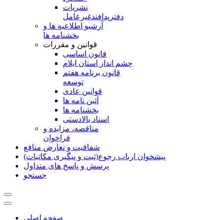
نشريات
دفترپدافندغيرعامل
آرشیو اطلاعیه ها و
بخشنامه ها
قوانین و مقررات
قانون اساسی
چشم انداز استان ایلام
قانون برنامه هفتم
توسعه
قوانین عادی
آئین نامه ها
بخشنامه ها
اسناد بالادستی
مناقصه، مزایده و
فراخوان
شفافیت و تعارض منافع
پیشخوان ارباب رجوع(ثبت و پیگیری مکاتبات)
پرسش و پاسخ های متداول
جستجو
صفحه اصلی