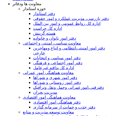
معاونت ها ودفاتر
حوزه استاندار
دفتر استاندار
دفتر بازرسی، مدیریت عملکرد و امور حقوقی
اداره کل روابط عمومی و امور بین الملل
اداره کل حراست
هسته گزینش
دفتر امور بانوان و خانواده
معاونت سیاسی، امنیتی و اجتماعی
دفتر امور امنيتی،انتظامی و اتباع ومهاجرین
خارجی
دفتر امور سیاسی و انتخابات
دفتر امور اجتماعی و فرهنگی
اداره کل پدافند غیرعامل
معاونت هماهنگی امور عمرانی
دفتر امور شهری و شوراها
دفتر امور روستایی و شوراها
دفترفنی،امورعمرانی وحمل ونقل وترافيک
مدیریت بحران
معاونت هماهنگی امور اقتصادی
دفتر هماهنگی امور اقتصادی
دفتر جذب و حمایت از سرمایه گذاری
معاونت توسعه مدیریت و منابع