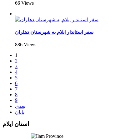
66 Views
سفر استاندار ایلام به شهرستان دهلران
886 Views
1
2
3
4
5
6
7
8
9
بعدی
پایان
استان ایلام