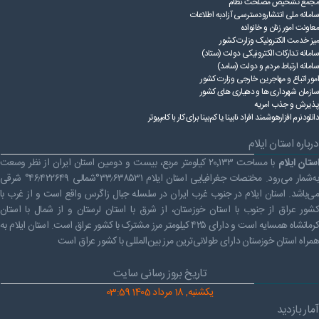
مجمع تشخیص مصلحت نظام
سامانه ملی انتشارودسترسی آزادبه اطلاعات
معاونت امور زنان و خانواده
میز خدمت الکترونیک وزارت کشور
سامانه تدارکات الکترونیکی دولت (ستاد)
سامانه ارتباط مردم و دولت (سامد)
امور اتباع و مهاجرین خارجی وزارت کشور
سازمان شهرداری ها و دهیاری های کشور
پذیرش و جذب امریه
دانلودنرم افزارهوشمند افراد نابینا یا کم‌بینا برای کار با کامپیوتر
درباره استان ایلام
ستان ایلام
با مساحت ۲۰٬۱۳۳ کیلومتر مربع، بیست و دومین استان ایران از نظر وسعت
به‌شمار می‌رود. مختصات جغرافیایی استان ایلام ۳۳٫۶۳۸۵۳۱°شمالی ۴۶٫۴۲۲۶۴۹° شرقی
می‌باشد. استان ایلام در جنوب غرب ایران در سلسله جبال زاگرس واقع است و از غرب با
کشور عراق از جنوب با استان خوزستان، از شرق با استان لرستان و از شمال با استان
کرمانشاه همسایه است و دارای ۴۲۵ کیلومتر مرز مشترک با کشور عراق است. استان ایلام به
همراه استان خوزستان دارای طولانی‌ترین مرز بین‌المللی با کشور عراق است
تاریخ بروز رسانی سایت
یکشنبه, 18 مرداد 1405 03:59
آمار بازدید