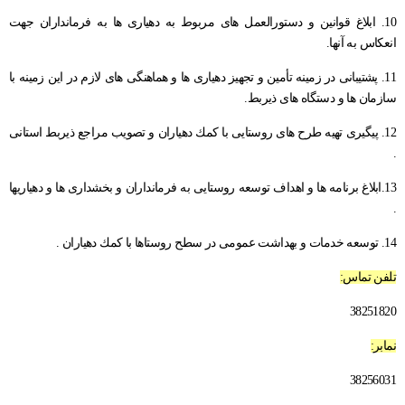
راهنمای فعالان اقتصادی
قانون برنامه هفتم توسعه
10. ابلاغ قوانین و دستورالعمل های مربوط به دهیاری ها به فرمانداران جهت
انعكاس به آنها.
قوانین عادی
11. پشتیبانی در زمینه تأمین و تجهیز دهیاری ها و هماهنگی های لازم در این زمینه با
آئین نامه ها
سازمان ها و دستگاه های ذیربط.
بخشنامه ها
12. پیگیری تهیه طرح های روستایی با كمك دهیاران و تصویب مراجع ذیربط استانی
.
اسناد بالادستی
13.ابلاغ برنامه ها و اهداف توسعه روستایی به فرمانداران و بخشداری ها و دهیاریها
.
14. توسعه خدمات و بهداشت عمومی در سطح روستاها با كمك دهیاران .
تلفن تماس:
38251820
نمابر:
38256031