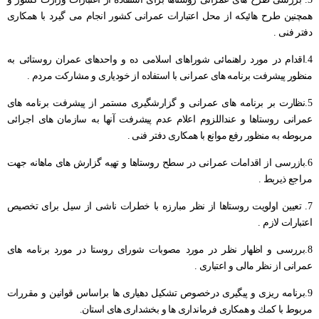
همچنین طرح هائیكه از محل اعتبارات عمرانی كشور انجام می گیرد با همكاری
فرمانداری آبدانان
مدیریت بحران
پیام های استاندار
شفافیت و تعارض منافع
چشم انداز استان ایلام
خط مشی تارنما
شرح وظایف استانداری
دفتر امور بانوان و خانواده
سامانه راهبری میز خدمت حضوری
پایگاه امر به معروف و نهی از منکر
دفتر برنامه ریزی نوسازی و تحول اداری
دفتر فنی .
گالری
نمودار سازمانی
شورای فرهنگی
فرمانداری سیروان
دفتر امور اداری مالی
ارتباط با ما در پیام رسان ها
شاخص های آماری اقتصادی
سامانه مدیریت خدمات دولت
بیانیه راهبرد مشارکت عمومی
پیشخوان ارباب رجوع(ثبت و پیگیری مکاتبات)
4.اقدام در مورد راهنمائی شوراهای اسلامی ده و واحدهای عمران روستائی به
درباره ما
حقوق شهروندی
فرمانداری چرداول
گالری تصاویر
تصمیم گیری الکترونیکی
پرسش و پاسخ های متداول
پایگاه بنیاد شهید و امور ایثارگران
دارندگان پروانه دفاتر خدمات پیشخوان استان
منظور پیشرفت برنامه های عمرانی با استفاده از خودیاری و مشاركت مردم .
5.نظارت بر برنامه های عمرانی و گزارشگیری مستمر از پیشرفت برنامه های
جستجو
گالری فیلم
اخبار انتخابات
فرمانداری هلیلان
گالری استاندار
نظر، انتقاد، پیشنهاد
بیانیه حریم خصوصی
تلفن دفاتر مدیران استانداری
قرارگاه اقتصادی مقاومتی استان
سامانه انتشار و دسترسی آزاد به اطلاعات
عمرانی روستاها و عنداللزوم اعلام عدم پیشرفت آنها به سازمان های اجرائی
فرمانداری ملکشاهی
تلفن های ضروری استان
دستورالعمل بروزرسانی سایت
اخبار وزارت کشور، استانداری ایلام
پیشخوان ارباب رجوع (ثبت و رهگیری مکاتبات)
مربوطه به منظور رفع موانع با همكاری دفتر فنی .
فرمانداری ایوان
پربازدیدترین اخبار
راهنمای ثبت شکایت
بیانیه توافقنامه سطح خدمت
سامانه آموزش، پژوهش و مدیریت دانش
6.بازرسی از اقدامات عمرانی در سطح روستاها و تهیه گزارش های ماهانه جهت
مراجع ذیربط .
فرمانداری بدره
نشریات استانداری
راهنمای فرآیند حل اختلاف
7. تعیین اولویت روستاها از نظر مبارزه با خطرات ناشی از سیل برای تخصیص
نشریات دفتر روابط عمومی
آرشیو اطلاعیه ها و بخشنامه ها
راهنمای رسیدگی به تخلفات اداری
اعتبارات لازم .
تماس با ما
قوانین و مقررات
نشريات دفتر بازرسی، امور حقوقی و ارزيابی عملکرد
8.بررسی و اظهار نظر در مورد مصوبات شورای روستا در مورد برنامه های
عمرانی از نظر مالی و اعتباری .
قانون اساسی
فعالان اقتصادی
مناقصه، مزایده و فراخوان
نشريات دفترپدافندغيرعامل
9.برنامه ریزی و پیگیری درخصوص تشكیل دهیاری ها براساس قوانین و مقررات
چشم انداز استان ایلام
درخواست های واحدهای اقتصادی
مربوط با كمك و همكاری فرمانداری ها و بخشداری های استان.