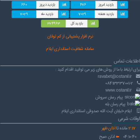
بازدید امروز
476
بازدید دیروز
660
بازدید هفته
7029
بازدید ماه
7029
بازدید کل
324963
نرم افز
ار پشتیبانی از کم توانان
سامانه شفافیت استانداری ایلام
اطلاعات تماس
برای ارتباط با ما از روش های زیر می توانید اقدام کنید :
ravabet@ostanil.ir
08413337001-2
www.ostanil.ir
پیام رسان سروش
پیام رسان بله
ایلام خیابان آیت الله صدوقی استانداری ایلام
اوقات شرعی
17
:
2
مانده تا
اذان ظهر
04:10:40
اذان صبح