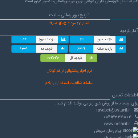
همراه استان خوزستان دارای طولانی‌ترین مرز بین‌المللی با کشور عراق است
تاریخ بروز رسانی سایت
شنبه, 17 مرداد 1405 09:08
آمار بازدید
بازدید امروز
416
بازدید دیروز
1066
بازدید هفته
6309
بازدید ماه
6309
بازدید کل
324243
نرم افز
ار پشتیبانی از کم توانان
سامانه شفافیت استانداری ایلام
اطلاعات تماس
برای ارتباط با ما از روش های زیر می توانید اقدام کنید :
ravabet@ostanil.ir
08413337001-2
www.ostanil.ir
پیام رسان سروش
پیام رسان بله