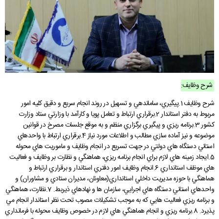
گالری
نمودار سازمانی
شورای فرهنگی
فرمانداری سیروان
دفتر امور اداری مالی
ارتباط با ما در پیام رسان ها
شاخص های آماری اقتصادی
سامانه مدیریت خدمات دولت
بیانیه راهبرد مشارکت عمومی
پیشخوان ارباب رجوع(ثبت و پیگیری مکاتبات)
درباره ما
حقوق شهروندی
فرمانداری چرداول
گالری تصاویر
تصمیم گیری الکترونیکی
پرسش و پاسخ های متداول
پایگاه بنیاد شهید و امور ایثارگران
دارندگان پروانه دفاتر خدمات پیشخوان استان
جستجو
گالری فیلم
اخبار انتخابات
فرمانداری هلیلان
گالری استاندار
نظر، انتقاد، پیشنهاد
بیانیه حریم خصوصی
تلفن دفاتر مدیران استانداری
قرارگاه اقتصادی مقاومتی استان
سامانه انتشار و دسترسی آزاد به اطلاعات
فرمانداری ملکشاهی
تلفن های ضروری استان
دستورالعمل بروزرسانی سایت
اخبار وزارت کشور، استانداری ایلام
پیشخوان ارباب رجوع (ثبت و رهگیری مکاتبات)
شرح وظایف:
فرمانداری ایوان
پربازدیدترین اخبار
راهنمای ثبت شکایت
بیانیه توافقنامه سطح خدمت
سامانه آموزش، پژوهش و مدیریت دانش
شرح وظايف 1.پيگيري، ساماندهي و تسهيل در روند انجام سريع و دقيق کليه امور
فرمانداری بدره
نشریات استانداری
راهنمای فرآیند حل اختلاف
مربوط به دفتر استاندار 2.برقراري ارتباط و تعامل پويا و کارآمد با وزارتي ستاد وزارت
کشور 3.برنامه ريزي و پيگيري برگزاري منظم و به موقع جلسات مصرخ در قوانين
نشریات دفتر روابط عمومی
آرشیو اطلاعیه ها و بخشنامه ها
راهنمای رسیدگی به تخلفات اداری
موضوعه و نيز آماده سازي مطالب و اطلاعات مورد نياز 4.برقراري ارتباط با واحدهاي
استاني دستگاه هاي دولتي در جهت تسريع در انجام وظايف و ماموريت هاي محوله
تماس با ما
قوانین و مقررات
نشريات دفتر بازرسی، امور حقوقی و ارزيابی عملکرد
5.ايجاد زمينه هاي لازم براي انجام برنامه ريزي، هماهنگي و نظارت بر وظايف و فعاليت
هاي موظف استانداري 6.انجام وظايف امور دفتري استاندار و برقراري ارتباط و
قانون اساسی
فعالان اقتصادی
مناقصه، مزایده و فراخوان
نشريات دفترپدافندغيرعامل
هماهنگي با حوزه مديريت داخلي استانداري(معاونان، مديران ستادي و مشاوران) و
چشم انداز استان ایلام
درخواست های واحدهای اقتصادی
واحدهاي استاني دستگاه هاي اجرايي، سازمان ها و نهادهاي ذيربط. 7.نظارت، هماهنگي
و برنامه ريزي فعاليت هايي که به موجب تشکيلات مصوب تحت نظر استاندار انجام مي
راهنمای فعالان اقتصادی
قانون برنامه هفتم توسعه
پذيرد. 8.برنامه ريزي و انجام هماهنگي هاي لازم در خصوص وظايف محوله با فرمانداري