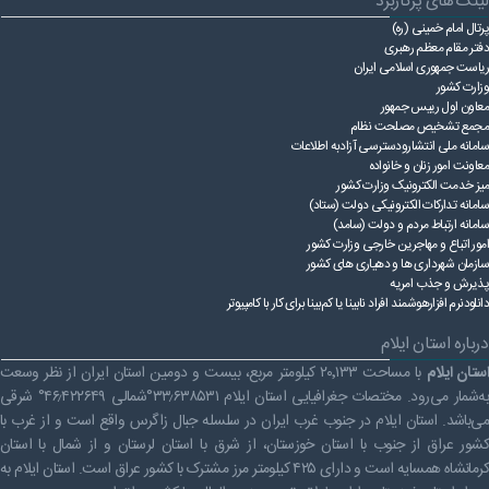
لینک های پرکاربرد
پرتال امام خمینی (ره)
دفتر مقام معظم رهبری
ریاست ‌جمهوری اسلامی ایران
وزارت کشور
معاون اول رییس جمهور
مجمع تشخیص مصلحت نظام
سامانه ملی انتشارودسترسی آزادبه اطلاعات
معاونت امور زنان و خانواده
میز خدمت الکترونیک وزارت کشور
سامانه تدارکات الکترونیکی دولت (ستاد)
سامانه ارتباط مردم و دولت (سامد)
امور اتباع و مهاجرین خارجی وزارت کشور
سازمان شهرداری ها و دهیاری های کشور
پذیرش و جذب امریه
دانلودنرم افزارهوشمند افراد نابینا یا کم‌بینا برای کار با کامپیوتر
درباره استان ایلام
ستان ایلام
با مساحت ۲۰٬۱۳۳ کیلومتر مربع، بیست و دومین استان ایران از نظر وسعت
به‌شمار می‌رود. مختصات جغرافیایی استان ایلام ۳۳٫۶۳۸۵۳۱°شمالی ۴۶٫۴۲۲۶۴۹° شرقی
می‌باشد. استان ایلام در جنوب غرب ایران در سلسله جبال زاگرس واقع است و از غرب با
کشور عراق از جنوب با استان خوزستان، از شرق با استان لرستان و از شمال با استان
کرمانشاه همسایه است و دارای ۴۲۵ کیلومتر مرز مشترک با کشور عراق است. استان ایلام به