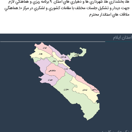
ها، بخشداري ها، شهرداري ها و دهياري هاي استان. 9.برنامه ريزي و هماهنگي لازم
قوانین عادی
جهت ديدار و تشکيل جلسات مختلف با مقامات کشوري و لشکري در مرکز 10.هماهنگي
ملاقات هاي استاندار محترم
آئین نامه ها
بخشنامه ها
استان ایلام
اسناد بالادستی