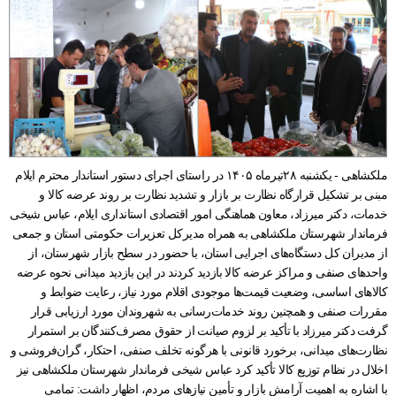
ملکشاهی - یکشنبه ۲۸تیرماه ۱۴۰۵ در راستای اجرای دستور استاندار محترم ایلام
مبنی بر تشکیل قرارگاه نظارت بر بازار و تشدید نظارت بر روند عرضه کالا و
خدمات، دکتر میرزاد، معاون هماهنگی امور اقتصادی استانداری ایلام، عباس شیخی
فرماندار شهرستان ملکشاهی به همراه مدیرکل تعزیرات حکومتی استان و جمعی
از مدیران کل دستگاه‌های اجرایی استان، با حضور در سطح بازار شهرستان، از
واحدهای صنفی و مراکز عرضه کالا بازدید کردند در این بازدید میدانی نحوه عرضه
کالاهای اساسی، وضعیت قیمت‌ها موجودی اقلام مورد نیاز، رعایت ضوابط و
مقررات صنفی و همچنین روند خدمات‌رسانی به شهروندان مورد ارزیابی قرار
گرفت دکتر میرزاد با تأکید بر لزوم صیانت از حقوق مصرف‌کنندگان بر استمرار
نظارت‌های میدانی، برخورد قانونی با هرگونه تخلف صنفی، احتکار، گران‌فروشی و
اخلال در نظام توزیع کالا تأکید کرد عباس شیخی فرماندار شهرستان ملکشاهی نیز
با اشاره به اهمیت آرامش بازار و تأمین نیازهای مردم، اظهار داشت: تمامی