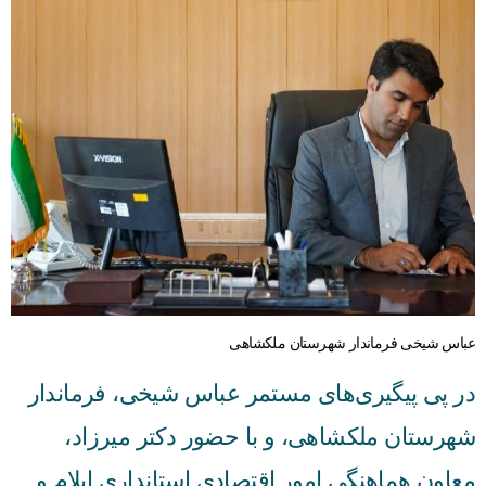
راهنمای فعالان اقتصادی
قانون برنامه هفتم توسعه
قوانین عادی
آئین نامه ها
بخشنامه ها
اسناد بالادستی
عباس شیخی فرماندار شهرستان ملکشاهی
در پی پیگیری‌های مستمر عباس شیخی، فرماندار
شهرستان ملکشاهی، و با حضور دکتر میرزاد،
معاون هماهنگی امور اقتصادی استانداری ایلام و