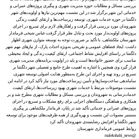
بررسی مسائل و مطالبات حوزه مدیریت شهری و پیگیری پروژه‌های عمرانی و
خدماتی این شهر برگزار شد در این نشست مهم‌ترین نیازها و اولویت‌های شهر
دلگشا در حوزه خدمات شهری، توسعه زیرساخت‌ها و ارتقای کیفیت زندگی
شهروندان مورد بررسی قرار گرفت و راهکارهای لازم برای تسریع در اجرای
پروژه‌های اولویت‌دار مورد بحث و تبادل نظر قرار گرفت عباس شیخی فرماندار
شهرستان ملکشاهی، با تأکید بر ضرورت توجه به توسعه متوازن شهری اظهار
داشت: ایجاد فضاهای عمومی و تفریحی به‌ویژه احداث پارک، از نیازهای مهم شهر
دلگشا در راستای افزایش نشاط اجتماعی، ارتقای کیفیت زندگی و ایجاد محیطی
مناسب برای حضور خانواده‌ها است و باید در اولویت برنامه‌های مدیریت شهری
قرار گیرد وی همچنین با اشاره به اهمیت طرح جامع و تفصیلی شهر دلگشا بر
تسریع در روند تهیه و اجرای این طرح به‌منظور هدایت اصولی توسعه شهری،
ساماندهی ساخت‌وسازها و تأمین زیرساخت‌های مورد نیاز تأکید کرد در ادامه این
نشست موضوعات مرتبط با خدمات شهری بهبود زیرساخت‌ها، ارتقای کیفیت
خدمات‌رسانی به شهروندان و بررسی مسائل و مطالبات شهری مطرح شد و بر
همکاری و هماهنگی دستگاه‌های اجرایی برای رفع مشکلات و تسریع در اجرای
پروژه‌های عمرانی و خدماتی تأکید شد در پایان، فرماندار ملکشاهی بر پیگیری
مستمر مصوبات این نشست و بهره‌گیری از همه ظرفیت‌های موجود برای توسعه
شهر دلگشا و افزایش رضایتمندی شهروندان تأکید کرد
روابط عمومی فرمانداری شهرستان
@malekshahi_news