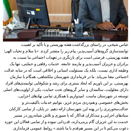
عباس شیخی، در راستای بزرگداشت هفته بهزیستی و با تأکید بر اهمیت
توانمندسازی گروه‌های آسیب‌پذیر، پیام زیر را منتشر کردند: «با سلام و تحیات الهی؛
هفته بهزیستی، فرصتی است برای بازنگری در تعهدات اجتماعی ما نسبت به
برادران و عزیزان آسیب‌پذیر و نیازمند جامعه. خدمات رفاهی و حمایتی، تنها یک
وظیفه اداری نیست، بلکه یک مسئولیت انسانی و اخلاقی است که در سایه عدالت
اجتماعی معنا می‌یابد. ما در فرمانداری شهرستان ملکشاهی، همگام با سازمان
بهزیستی، بر این باوریم که ایجاد بستری برای رشد و شکوفایی توانمندی‌های افراد
دارای معلولیت، سالمندان و سایر گروه‌های تحت حمایت، یکی از اولویت‌های اصلی
توسعه در شهرستان ماست. امیدواریم با همکاری تمامی نهادهای اجرایی،
بخش‌های خصوصی و هم‌دردی مردم عزیز، بتوانیم خدمات باکیفیت‌تر و
عدالت‌محورتری را در پهنه این شهرستان ارائه دهیم. در پایان، از تمامی کارکنان
ستادهای اجرایی و مددکاران فداکار که با صبوری و تلاش شبانه‌روز در مسیر
خدمت به این عزیزان گام برمی‌دارند، قدردانی نموده و از تمامی فعالان این حوزه
دعوت می‌کنم تا در این مسیر هم‌قدم با ما باشند.» روابط عمومی فرمانداری