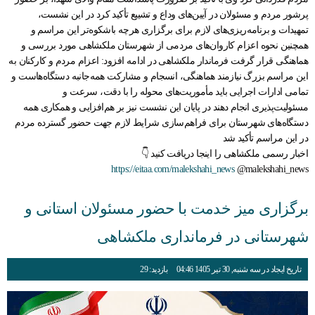
پرشور مردم و مسئولان در آیین‌های وداع و تشییع تأکید کرد در این نشست،
تمهیدات و برنامه‌ریزی‌های لازم برای برگزاری هرچه باشکوه‌تر این مراسم و
همچنین نحوه اعزام کاروان‌های مردمی از شهرستان ملکشاهی مورد بررسی و
هماهنگی قرار گرفت فرماندار ملکشاهی در ادامه افزود: اعزام مردم و کارکنان به
این مراسم بزرگ نیازمند هماهنگی، انسجام و مشارکت همه‌جانبه دستگاه‌هاست و
تمامی ادارات اجرایی باید مأموریت‌های محوله را با دقت، سرعت و
مسئولیت‌پذیری انجام دهند در پایان این نشست نیز بر هم‌افزایی و همکاری همه
دستگاه‌های شهرستان برای فراهم‌سازی شرایط لازم جهت حضور گسترده مردم
در این مراسم تأکید شد
اخبار رسمی ملکشاهی را اینجا دریافت کنید 👇
https://eitaa.com/malekshahi_news
@malekshahi_news
برگزاری میز خدمت با حضور مسئولان استانی و
شهرستانی در فرمانداری ملکشاهی
تاریخ ایجاد در سه شنبه, 30 تیر 1405 04:46
بازدید: 29