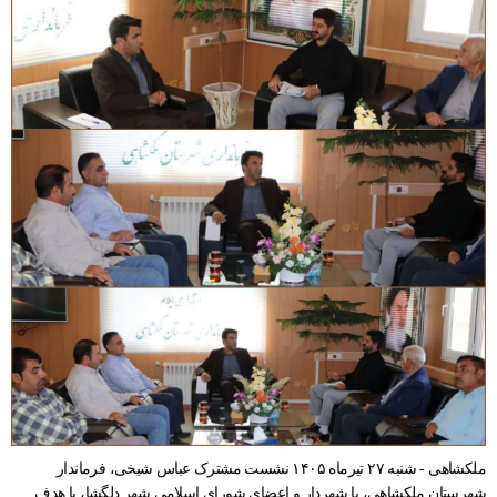
ملکشاهی - شنبه ۲۷ تیرماه ۱۴۰۵ نشست مشترک عباس شیخی، فرماندار
شهرستان ملکشاهی، با شهردار و اعضای شورای اسلامی شهر دلگشا، با هدف