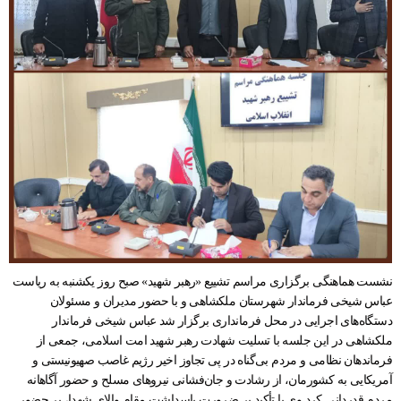
نشست هماهنگی برگزاری مراسم تشییع «رهبر شهید» صبح روز یکشنبه به ریاست
عباس شیخی فرماندار شهرستان ملکشاهی و با حضور مدیران و مسئولان
دستگاه‌های اجرایی در محل فرمانداری برگزار شد عباس شیخی فرماندار
ملکشاهی در این جلسه با تسلیت شهادت رهبر شهید امت اسلامی، جمعی از
فرماندهان نظامی و مردم بی‌گناه در پی تجاوز اخیر رژیم غاصب صهیونیستی و
آمریکایی به کشورمان، از رشادت و جان‌فشانی نیروهای مسلح و حضور آگاهانه
مردم قدردانی کرد وی با تأکید بر ضرورت پاسداشت مقام والای شهدا، بر حضور