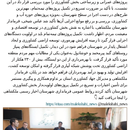
پروژه‌های عمرانی و زیرساختی بخش کشاورزی را مورد بررسی قرار داد در این
نشست، با تأکید بر ضرورت تسریع در تکمیل پروژه‌های نیمه‌تمام، مهم‌ترین
طرح‌های در دست اجرا در سطح شهرستان، به‌ویژه پروژه‌های حوزه آب و
کشاورزی، بررسی و بر رفع موانع اجرایی آن‌ها تأکید شد عباس شیخی، فرماندار
شهرستان ملکشاهی، با اشاره به نقش بخش کشاورزی در توسعه اقتصادی و
معیشت مردم، اظهار داشت: تکمیل پروژه‌های نیمه‌تمام باید در اولویت دستگاه‌های
اجرایی قرار گیرد تا زمینه افزایش بهره‌وری، توسعه اراضی کشاورزی و ایجاد
اشتغال پایدار در شهرستان فراهم شود در این دیدار، تکمیل ایستگاه‌های پمپاژ
روستاهای گنبد پیرمحمد و خوشادول به‌عنوان یکی از مطالبات مهم مردم منطقه
مورد تأکید قرار گرفت. با بهره‌برداری از این دو ایستگاه، بیش از ۲۳۰ هکتار از
اراضی کشاورزی تحت پوشش شبکه آبیاری قرار گرفته و امکان توسعه کشت،
افزایش تولید و بهبود درآمد بهره‌برداران فراهم خواهد شد در پایان، فرماندار
ملکشاهی و مدیرکل جهاد کشاورزی استان بر تداوم همکاری و پیگیری مستمر
برای تأمین اعتبارات و تسریع در تکمیل پروژه‌های اولویت‌دار بخش کشاورزی
شهرستان تأکید کردند روابط عمومی فرمانداری شهرستان اخبار رسمی ملکشاهی
را اینجا دریافت کنید 👇
https://eitaa.com/malekshahi_news
@malekshahi_news