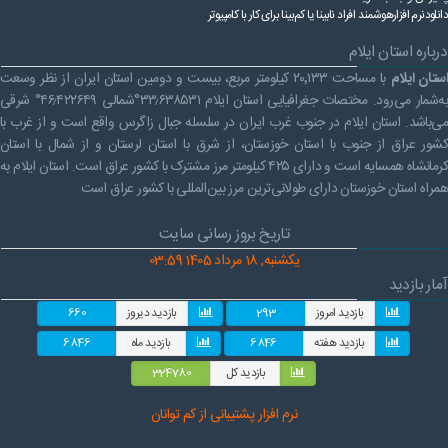
دانلودنرم افزارهوشمند افراد نابینا یا کم‌بینا برای کار با کامپیوتر
درباره استان ایلام
ستان ایلام
با مساحت ۲۰٬۱۳۳ کیلومتر مربع، بیست و دومین استان ایران از نظر وسعت
به‌شمار می‌رود. مختصات جغرافیایی استان ایلام ۳۳٫۶۳۸۵۳۱°شمالی ۴۶٫۴۲۲۶۴۹° شرقی
می‌باشد. استان ایلام در جنوب غرب ایران در سلسله جبال زاگرس واقع است و از غرب با
کشور عراق از جنوب با استان خوزستان، از شرق با استان لرستان و از شمال با استان
کرمانشاه همسایه است و دارای ۴۲۵ کیلومتر مرز مشترک با کشور عراق است. استان ایلام به
همراه استان خوزستان دارای طولانی‌ترین مرز بین‌المللی با کشور عراق است
تاریخ بروز رسانی سایت
یکشنبه, 18 مرداد 1405 03:59
آمار بازدید
بازدید امروز
293
بازدید دیروز
660
بازدید هفته
6846
بازدید ماه
6846
بازدید کل
324780
نرم افز
ار پشتیبانی از کم توانان