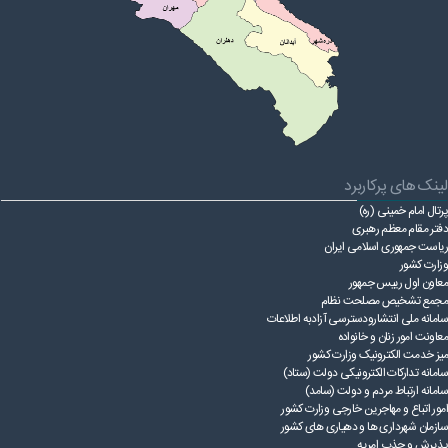
قوانین عادی
آئین نامه ها
بخشنامه ها
اسناد بالادستی
لینک های پرکاربرد
پرتال امام خمینی (ره)
دفتر مقام معظم رهبری
ریاست ‌جمهوری اسلامی ایران
وزارت کشور
معاون اول رییس جمهور
مجمع تشخیص مصلحت نظام
سامانه ملی انتشارودسترسی آزادبه اطلاعات
معاونت امور زنان و خانواده
میز خدمت الکترونیک وزارت کشور
سامانه تدارکات الکترونیکی دولت (ستاد)
سامانه ارتباط مردم و دولت (سامد)
امور اتباع و مهاجرین خارجی وزارت کشور
سازمان شهرداری ها و دهیاری های کشور
پذیرش و جذب امریه