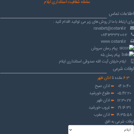
سامانه شفافیت استانداری ایلام
اطلاعات تماس
برای ارتباط با ما از روش های زیر می توانید اقدام کنید :
ravabet@ostanil.ir
08413337001-2
www.ostanil.ir
پیام رسان سروش
پیام رسان بله
ایلام خیابان آیت الله صدوقی استانداری ایلام
اوقات شرعی
3
:
6
مانده تا
اذان ظهر
04:10:40
اذان صبح
05:42:20
طلوع خورشید
12:30:27
اذان ظهر
19:16:31
غروب خورشید
19:35:58
اذان مغرب
اوقات شرعی به افق