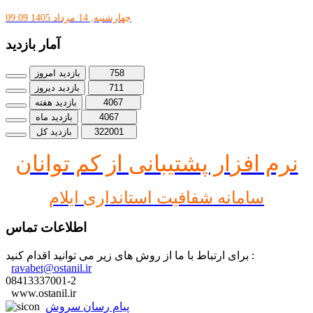
چهارشنبه, 14 مرداد 1405 09:09
آمار بازدید
758
بازدید امروز
711
بازدید دیروز
4067
بازدید هفته
4067
بازدید ماه
322001
بازدید کل
نرم افز
ار پشتیبانی از کم توانان
سامانه شفافیت استانداری ایلام
اطلاعات تماس
برای ارتباط با ما از روش های زیر می توانید اقدام کنید :
ravabet@ostanil.ir
08413337001-2
www.ostanil.ir
پیام رسان سروش