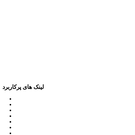
لینک های پرکاربرد
پرتال امام خمینی (ره)
دفتر مقام معظم رهبری
ریاست ‌جمهوری اسلامی ایران
وزارت کشور
معاون اول رییس جمهور
مجمع تشخیص مصلحت نظام
سامانه ملی انتشارودسترسی آزادبه اطلاعات