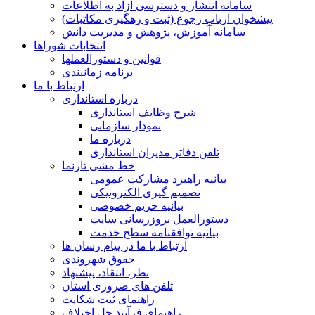
سامانه انتشار و دسترسی آزاد به اطلاعات
پیشخوان ارباب رجوع (ثبت و رهگیری مکاتبات)
سامانه آموزش، پژوهش و مدیریت دانش
انتخابات شوراها
قوانین و دستورالعملها
برنامه زمانبندی
ارتباط با ما
درباره استانداری
شرح وظایف استانداری
نمودار سازمانی
درباره ما
تلفن دفاتر مدیران استانداری
خط مشی تارنما
بیانیه راهبرد مشارکت عمومی
تصمیم گیری الکترونیکی
بیانیه حریم خصوصی
دستورالعمل بروزرسانی سایت
بیانیه توافقنامه سطح خدمت
ارتباط با ما در پیام رسان ها
حقوق شهروندی
نظر، انتقاد، پیشنهاد
تلفن های ضروری استان
راهنمای ثبت شکایت
راهنمای فرآیند حل اختلاف