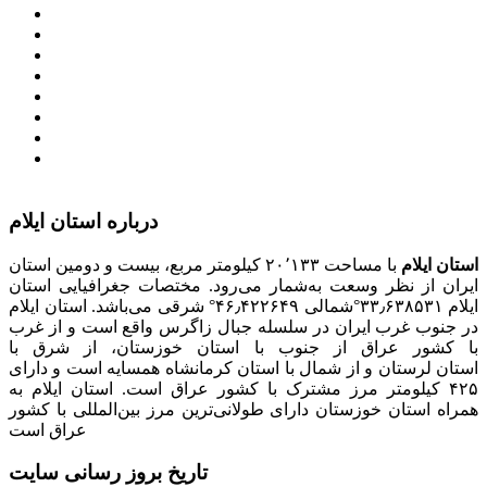
معاونت امور زنان و خانواده
میز خدمت الکترونیک وزارت کشور
سامانه تدارکات الکترونیکی دولت (ستاد)
سامانه ارتباط مردم و دولت (سامد)
امور اتباع و مهاجرین خارجی وزارت کشور
سازمان شهرداری ها و دهیاری های کشور
پذیرش و جذب امریه
دانلودنرم افزارهوشمند افراد نابینا یا کم‌بینا برای کار با
کامپیوتر
درباره استان ایلام
استان ایلام
با مساحت ۲۰٬۱۳۳ کیلومتر مربع، بیست و دومین استان
ایران از نظر وسعت به‌شمار می‌رود. مختصات جغرافیایی استان
ایلام ۳۳٫۶۳۸۵۳۱°شمالی ۴۶٫۴۲۲۶۴۹° شرقی می‌باشد. استان ایلام
در جنوب غرب ایران در سلسله جبال زاگرس واقع است و از غرب
با کشور عراق از جنوب با استان خوزستان، از شرق با
استان لرستان و از شمال با استان کرمانشاه همسایه است و دارای
۴۲۵ کیلومتر مرز مشترک با کشور عراق است. استان ایلام به
همراه استان خوزستان دارای طولانی‌ترین مرز بین‌المللی با کشور
عراق است
تاریخ بروز رسانی سایت