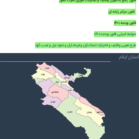
قانون راجع به تعيين وظايف و تشکيلات شورای امنيت کشور
قانون جرائم رايانه ای
قانون بودجه 1401
ضوابط اجرایی قانون بودجه 1401
طرح تعیین وظایف و اختیارات استانداران و فرمانداران و نحوه عزل و نصب آنها
استان ایلام