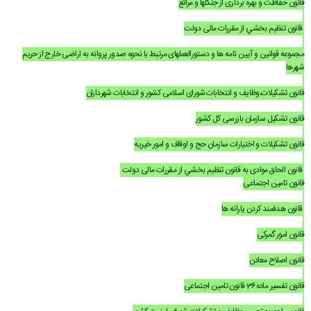
قانون حفاظت و بهره برداری از جنگلها و مراتع
قوانین عادی
قانون تنظيم بخشي از مقررات مالی دولت
آئین نامه ها
مجموعه قوانين و آيين نامه ها و دستورالعملهای مرتبط با نحوه صدور پروانه به اراضی خارج از حريم
بخشنامه ها
شهرها
قانون تشکيلات،وظايف و انتخابات شورای اسلامی کشور و انتخابات شهرداران
اسناد بالادستی
قانون تشکيل سازمان بازرسی کل کشور
قانون تشکيلات و اختيارات سازمان حج و اوقاف و امور خيريه
قانون الحاق موادی به قانون تنظيم بخشي از مقررات مالی دولت
قانون تامين اجتماعی
قانون هدفمند کردن يارانه ها
قانون امور گمرکی
قانون اصلاح معادن
قانون تفسير ماده36 قانون تامين اجتماعی