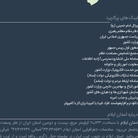
لینک های پرکاربرد
پرتال امام خمینی (ره)
دفتر مقام معظم رهبری
ریاست ‌جمهوری اسلامی ایران
وزارت کشور
معاون اول رییس جمهور
مجمع تشخیص مصلحت نظام
سامانه ملی انتشارودسترسی آزادبه اطلاعات
معاونت امور زنان و خانواده
میز خدمت الکترونیک وزارت کشور
سامانه تدارکات الکترونیکی دولت (ستاد)
سامانه ارتباط مردم و دولت (سامد)
امور اتباع و مهاجرین خارجی وزارت کشور
سازمان شهرداری ها و دهیاری های کشور
پذیرش و جذب امریه
دانلودنرم افزارهوشمند افراد نابینا یا کم‌بینا برای کار با کامپیوتر
درباره استان ایلام
ستان ایلام
با مساحت ۲۰٬۱۳۳ کیلومتر مربع، بیست و دومین استان ایران از نظر وسعت
به‌شمار می‌رود. مختصات جغرافیایی استان ایلام ۳۳٫۶۳۸۵۳۱°شمالی ۴۶٫۴۲۲۶۴۹° شرقی
می‌باشد. استان ایلام در جنوب غرب ایران در سلسله جبال زاگرس واقع است و از غرب با