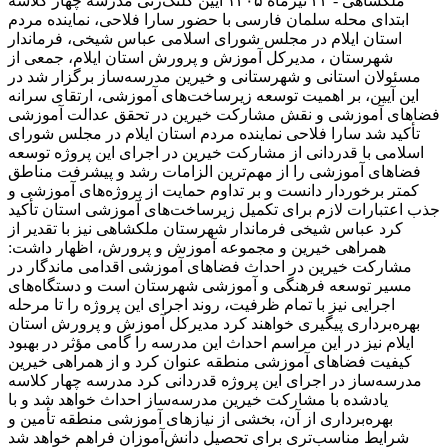
ملکشاهی - ۲۳ تیرماه ۱۴۰۵ آیین کلنگ‌زنی مدرسه چهار کلاسه
ابتدای محله سلمان فارسی با حضور سارا فلاحی، نماینده مردم
استان ایلام در مجلس شورای اسلامی عباس شیخی، فرماندار
شهرستان ، مدیرکل آموزش و پرورش استان ایلام، جمعی از
مسئولان استانی و شهرستانی و خیرین مدرسه‌ساز برگزار شد در
این آیین، بر اهمیت توسعه زیرساخت‌های آموزشی، ارتقای سرانه
فضاهای آموزشی و نقش مشارکت خیرین در تحقق عدالت آموزشی
تأکید شد سارا فلاحی نماینده مردم استان ایلام در مجلس شورای
اسلامی با قدردانی از مشارکت خیرین در اجرای این پروژه توسعه
فضاهای آموزشی را از مهم‌ترین الزامات رشد و پیشرفت مناطق
کمتر برخوردار دانست و بر تداوم حمایت از پروژه‌های آموزشی و
جذب اعتبارات لازم برای تکمیل زیرساخت‌های آموزشی استان تأکید
کرد عباس شیخی فرماندار شهرستان ملکشاهی نیز با تقدیر از
همراهی خیرین و مجموعه آموزش و پرورش، اظهار داشت:
مشارکت خیرین در احداث فضاهای آموزشی اقدامی ماندگار در
مسیر توسعه فرهنگی و آموزشی شهرستان است و دستگاه‌های
اجرایی نیز با تمام ظرفیت، روند اجرای این پروژه را تا مرحله
بهره‌برداری پیگیری خواهند کرد مدیرکل آموزش و پرورش استان
ایلام نیز در این مراسم احداث این مدرسه را گامی مؤثر در بهبود
کیفیت فضاهای آموزشی منطقه عنوان کرد و از همراهی خیرین
مدرسه‌ساز در اجرای این پروژه قدردانی کرد مدرسه چهار کلاسه
یادشده با مشارکت خیرین مدرسه‌ساز احداث خواهد شد و با
بهره‌برداری از آن، بخشی از نیازهای آموزشی منطقه تأمین و
شرایط مناسب‌تری برای تحصیل دانش‌آموزان فراهم خواهد شد