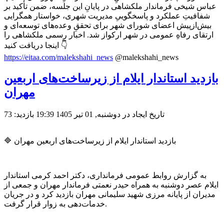
عباس شیخی فرماندار ملکشاهی در پایانِ این جلسه، ضمن تأکید بر
شفافیتِ عملکرد و پاسخگوییِ مدیریت شهری، خواستار همگرایی
بیش‌ازپیش اعضای شورای شهر برای تحققِ وعده‌های توسعه‌ای و
ارتقای رفاهِ عمومی در شهر ارکواز شد. اخبار رسمی ملکشاهی را
اینجا دریافت کنید 👇
https://eitaa.com/malekshahi_news
@malekshahi_news
بازدید استاندار ایلام از زیرساخت‌های اربعین
مهران
تاریخ ایجاد در دوشنبه, 01 تیر 1405 19:39
بازدید: 73
🔷 بازدید استاندار ایلام از زیرساخت‌های اربعین مهران
به گزارش روابط عمومی فرمانداری، دکتر احمد کرمی استاندار
ایلام عصر دوشنبه به همراه حیدر نعمتی فرماندار مهران و جمعی از
مدیران از پایانه مرزی شهید سلیمانی مهران بازدید کرد و در جریان
خدمات‌دهی به زوار قرار گرفت.