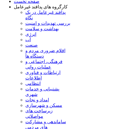
صفحه نخست
کارگروه های پدافند غیرعامل
پدافند غیرعامل در یک
نگاه
بررسی تهدیدات و امنیت
بهداشت و سلامت
انرژی
آب
صنعت
اقلام ضروری مردم و
دستگاه ها
فرهنگی، اجتماعی و
عملیات روانی
ارتباطات و فناوری
اطلاعات
انتظامی
پشتیبانی و خدمات
شهری
امداد و نجات
مسکن و شهرسازی
زیرساخت های
مواصلاتی
ساماندهی و مشارکت
های مردمی