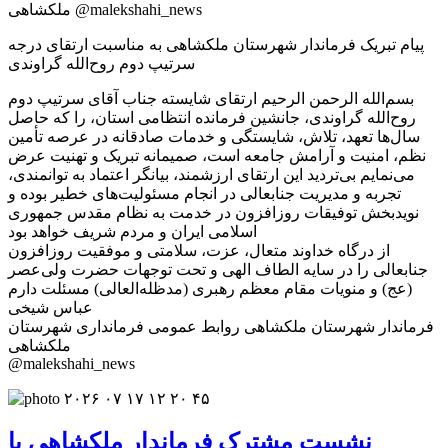
پیام تبریک فرماندار شهرستان ملکشاهی به مناسبت ارتقای درجه
سرتیپ دوم روح‌الله گراوندی
بسم‌الله الرحمن الرحیم ارتقای شایسته جناب آقای سرتیپ دوم
روح‌الله گراوندی، جانشین فرمانده انتظامی استان، را که حاصل
سال‌ها تعهد، تلاش، شایستگی و خدمات صادقانه در عرصه تأمین
نظم، امنیت و آرامش جامعه است، صمیمانه تبریک و تهنیت عرض
می‌نمایم بی‌تردید این ارتقای ارزشمند، بیانگر اعتماد به توانمندی،
تجربه و مدیریت جنابعالی در انجام مسئولیت‌های خطیر بوده و
نویدبخش توفیقات روزافزون در خدمت به نظام مقدس جمهوری
اسلامی ایران و مردم شریف خواهد بود
از درگاه خداوند متعال، عزت، سلامتی و موفقیت روزافزون
جنابعالی را در سایه الطاف الهی و تحت توجهات حضرت ولی‌عصر
(عج) و منویات مقام معظم رهبری (مدظله‌العالی) مسئلت دارم
عباس شیخی
فرماندار شهرستان ملکشاهی روابط عمومی فرمانداری شهرستان
ملکشاهی
@malekshahi_news
نشست مشترک فرماندار ملکشاهی با