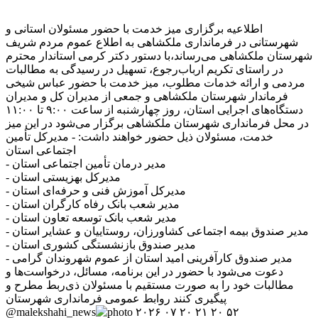
اطلاعیه برگزاری میز خدمت با حضور مسئولان استانی و
شهرستانی در فرمانداری ملکشاهی به اطلاع عموم مردم شریف
شهرستان ملکشاهی می‌رساند،با دستور دکتر کرمی استاندار محترم
در راستای تکریم ارباب‌رجوع، تسهیل در رسیدگی به مطالبات
مردمی و ارائه خدمات مطلوب، میز خدمت با حضور عباس شیخی
فرماندار شهرستان ملکشاهی و جمعی از مدیران کل و مدیران
دستگاه‌های اجرایی استان، روز چهارشنبه از ساعت ۹:۰۰ تا ۱۱:۰۰
در محل فرمانداری شهرستان ملکشاهی برگزار می‌شود در این میز
خدمت، مسئولان ذیل حضور خواهند داشت: - مدیرکل تأمین
اجتماعی استان
- مدیر درمان تأمین اجتماعی استان
- مدیرکل بهزیستی استان
- مدیرکل آموزش فنی و حرفه‌ای استان
- مدیر شعب بانک رفاه کارگران استان
- مدیر شعب بانک توسعه تعاون استان
- مدیر صندوق بیمه اجتماعی کشاورزان، روستاییان و عشایر استان
- مدیر صندوق بازنشستگی کشوری استان
- مدیر صندوق کارآفرینی امید استان از عموم شهروندان گرامی
دعوت می‌شود با حضور در این برنامه، مسائل، درخواست‌ها و
مطالبات خود را به صورت مستقیم با مسئولان ذی‌ربط مطرح و
پیگیری کنند روابط عمومی فرمانداری شهرستان
@malekshahi_news