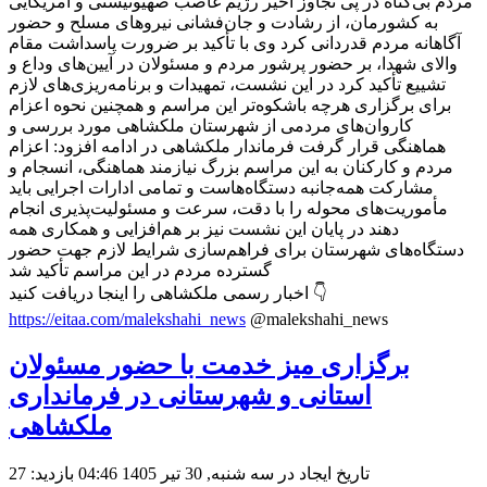
مردم بی‌گناه در پی تجاوز اخیر رژیم غاصب صهیونیستی و آمریکایی
به کشورمان، از رشادت و جان‌فشانی نیروهای مسلح و حضور
آگاهانه مردم قدردانی کرد وی با تأکید بر ضرورت پاسداشت مقام
والای شهدا، بر حضور پرشور مردم و مسئولان در آیین‌های وداع و
تشییع تأکید کرد در این نشست، تمهیدات و برنامه‌ریزی‌های لازم
برای برگزاری هرچه باشکوه‌تر این مراسم و همچنین نحوه اعزام
کاروان‌های مردمی از شهرستان ملکشاهی مورد بررسی و
هماهنگی قرار گرفت فرماندار ملکشاهی در ادامه افزود: اعزام
مردم و کارکنان به این مراسم بزرگ نیازمند هماهنگی، انسجام و
مشارکت همه‌جانبه دستگاه‌هاست و تمامی ادارات اجرایی باید
مأموریت‌های محوله را با دقت، سرعت و مسئولیت‌پذیری انجام
دهند در پایان این نشست نیز بر هم‌افزایی و همکاری همه
دستگاه‌های شهرستان برای فراهم‌سازی شرایط لازم جهت حضور
گسترده مردم در این مراسم تأکید شد
اخبار رسمی ملکشاهی را اینجا دریافت کنید 👇
https://eitaa.com/malekshahi_news
@malekshahi_news
برگزاری میز خدمت با حضور مسئولان
استانی و شهرستانی در فرمانداری
ملکشاهی
تاریخ ایجاد در سه شنبه, 30 تیر 1405 04:46
بازدید: 27