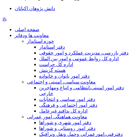
دانش پژوهان اکباتان
بالا
صفحه اصلی
معاونت ها ودفاتر
حوزه استاندار
دفتر استاندار
دفتر بازرسی، مدیریت عملکرد و امور حقوقی
اداره کل روابط عمومی و امور بین الملل
اداره کل حراست
هسته گزینش
دفتر امور بانوان و خانواده
معاونت سیاسی، امنیتی و اجتماعی
دفتر امور امنيتی،انتظامی و اتباع ومهاجرین
خارجی
دفتر امور سیاسی و انتخابات
دفتر امور اجتماعی و فرهنگی
اداره کل پدافند غیرعامل
معاونت هماهنگی امور عمرانی
دفتر امور شهری و شوراها
دفتر امور روستایی و شوراها
دفترفنی،امورعمرانی وحمل ونقل وترافيک