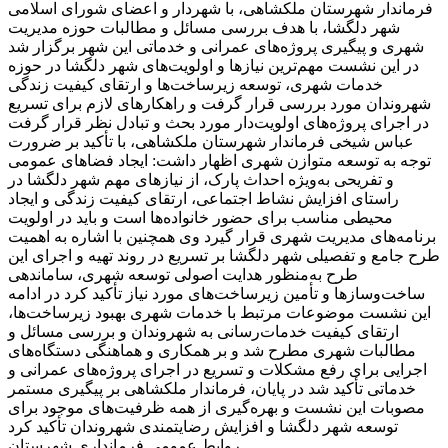
فرماندار شهرستان ملکشاهی، با شهردار و اعضای شورای اسلامی
شهر دلگشا، با هدف بررسی مسائل و مطالبات حوزه مدیریت
شهری و پیگیری پروژه‌های عمرانی و خدماتی این شهر برگزار شد
در این نشست مهم‌ترین نیازها و اولویت‌های شهر دلگشا در حوزه
خدمات شهری، توسعه زیرساخت‌ها و ارتقای کیفیت زندگی
شهروندان مورد بررسی قرار گرفت و راهکارهای لازم برای تسریع
در اجرای پروژه‌های اولویت‌دار مورد بحث و تبادل نظر قرار گرفت
عباس شیخی فرماندار شهرستان ملکشاهی، با تأکید بر ضرورت
توجه به توسعه متوازن شهری اظهار داشت: ایجاد فضاهای عمومی
و تفریحی به‌ویژه احداث پارک، از نیازهای مهم شهر دلگشا در
راستای افزایش نشاط اجتماعی، ارتقای کیفیت زندگی و ایجاد
محیطی مناسب برای حضور خانواده‌ها است و باید در اولویت
برنامه‌های مدیریت شهری قرار گیرد وی همچنین با اشاره به اهمیت
طرح جامع و تفصیلی شهر دلگشا بر تسریع در روند تهیه و اجرای این
طرح به‌منظور هدایت اصولی توسعه شهری، ساماندهی
ساخت‌وسازها و تأمین زیرساخت‌های مورد نیاز تأکید کرد در ادامه
این نشست موضوعات مرتبط با خدمات شهری بهبود زیرساخت‌ها،
ارتقای کیفیت خدمات‌رسانی به شهروندان و بررسی مسائل و
مطالبات شهری مطرح شد و بر همکاری و هماهنگی دستگاه‌های
اجرایی برای رفع مشکلات و تسریع در اجرای پروژه‌های عمرانی و
خدماتی تأکید شد در پایان، فرماندار ملکشاهی بر پیگیری مستمر
مصوبات این نشست و بهره‌گیری از همه ظرفیت‌های موجود برای
توسعه شهر دلگشا و افزایش رضایتمندی شهروندان تأکید کرد
روابط عمومی فرمانداری شهرستان