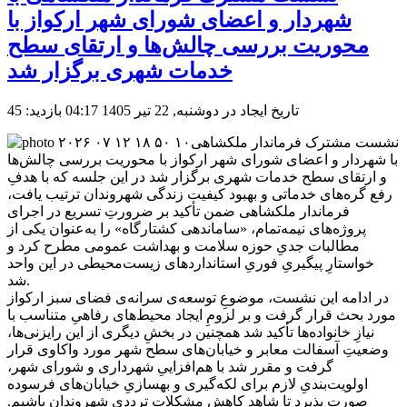
شهردار و اعضای شورای شهر ارکواز با
محوریت بررسی چالش‌ها و ارتقای سطح
خدمات شهری برگزار شد
تاریخ ایجاد در دوشنبه, 22 تیر 1405 04:17
بازدید: 45
نشست مشترک فرماندار ملکشاهی
با شهردار و اعضای شورای شهر ارکواز با محوریت بررسی چالش‌ها
و ارتقای سطح خدمات شهری برگزار شد در این جلسه که با هدفِ
رفع گره‌های خدماتی و بهبود کیفیت زندگی شهروندان ترتیب یافت،
فرماندار ملکشاهی ضمن تأکید بر ضرورتِ تسریع در اجرای
پروژه‌های نیمه‌تمام، «ساماندهی کشتارگاه» را به‌عنوان یکی از
مطالبات جدیِ حوزه سلامت و بهداشت عمومی مطرح کرد و
خواستارِ پیگیریِ فوریِ استانداردهای زیست‌محیطی در این واحد
شد.
در ادامه این نشست، موضوعِ توسعه‌ی سرانه‌ی فضای سبز ارکواز
مورد بحث قرار گرفت و بر لزومِ ایجاد محیط‌های رفاهیِ متناسب با
نیازِ خانواده‌ها تأکید شد همچنین در بخشِ دیگری از این رایزنی‌ها،
وضعیتِ آسفالت معابر و خیابان‌های سطح شهر مورد واکاوی قرار
گرفت و مقرر شد با هم‌افزاییِ شهرداری و شورای شهر،
اولویت‌بندیِ لازم برای لکه‌گیری و بهسازیِ خیابان‌های فرسوده
صورت پذیرد تا شاهد کاهشِ مشکلات ترددیِ شهروندان باشیم.