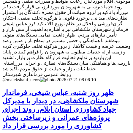
موجودی اقلام مورد نیاز، رعایت ضوابط و مقررات صنفی و همچنین
روند خدمات‌رسانی به شهروندان مورد ارزیابی قرار گرفت دکتر
میرزاد با تأکید بر لزوم صیانت از حقوق مصرف‌کنندگان بر استمرار
نظارت‌های میدانی، برخورد قانونی با هرگونه تخلف صنفی، احتکار،
گران‌فروشی و اخلال در نظام توزیع کالا تأکید کرد عباس شیخی
فرماندار شهرستان ملکشاهی نیز با اشاره به اهمیت آرامش بازار و
تأمین نیازهای مردم، اظهار داشت: تمامی دستگاه‌های متولی
موظفند با هماهنگی و حضور مستمر در سطح بازار ضمن رصد
وضعیت عرضه و قیمت کالاها، از بروز هرگونه تخلف جلوگیری کرده
و زمینه ارائه خدمات مطلوب به شهروندان را فراهم کنند در پایان
این بازدید بر تداوم فعالیت قرارگاه نظارت بر بازار، تشدید
بازرسی‌ها و هماهنگی میان دستگاه‌های نظارتی و اجرایی در راستای
حفظ ثبات بازار و حمایت از حقوق مردم تأکید شد
روابط عمومی فرمانداری شهرستان
@malekshahi_news
ظهر روز شنبه، عباس شیخی، فرماندار
شهرستان ملکشاهی، در دیدار با مدیرکل
جهاد کشاورزی استان ایلام، روند اجرای
پروژه‌های عمرانی و زیرساختی بخش
کشاورزی را مورد بررسی قرار داد