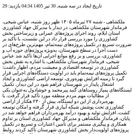
تاریخ ایجاد در سه شنبه, 30 تیر 1405 04:34
بازدید: 29
ملکشاهی - شنبه ۲۷ تیرماه ۱۴۰۵ ظهر روز شنبه، عباس شیخی،
فرماندار شهرستان ملکشاهی، در دیدار با مدیرکل جهاد کشاورزی
استان ایلام، روند اجرای پروژه‌های عمرانی و زیرساختی بخش
کشاورزی را مورد بررسی قرار داد در این نشست، با تأکید بر
ضرورت تسریع در تکمیل پروژه‌های نیمه‌تمام، مهم‌ترین طرح‌های در
دست اجرا در سطح شهرستان، به‌ویژه پروژه‌های حوزه آب و
کشاورزی، بررسی و بر رفع موانع اجرایی آن‌ها تأکید شد عباس
شیخی، فرماندار شهرستان ملکشاهی، با اشاره به نقش بخش
کشاورزی در توسعه اقتصادی و معیشت مردم، اظهار داشت:
تکمیل پروژه‌های نیمه‌تمام باید در اولویت دستگاه‌های اجرایی قرار
گیرد تا زمینه افزایش بهره‌وری، توسعه اراضی کشاورزی و ایجاد
اشتغال پایدار در شهرستان فراهم شود در این دیدار، تکمیل
ایستگاه‌های پمپاژ روستاهای گنبد پیرمحمد و خوشادول به‌عنوان یکی
از مطالبات مهم مردم منطقه مورد تأکید قرار گرفت. با
بهره‌برداری از این دو ایستگاه، بیش از ۲۳۰ هکتار از اراضی
کشاورزی تحت پوشش شبکه آبیاری قرار گرفته و امکان توسعه
کشت، افزایش تولید و بهبود درآمد بهره‌برداران فراهم خواهد شد در
پایان، فرماندار ملکشاهی و مدیرکل جهاد کشاورزی استان بر تداوم
همکاری و پیگیری مستمر برای تأمین اعتبارات و تسریع در تکمیل
پروژه‌های اولویت‌دار بخش کشاورزی شهرستان تأکید کردند روابط