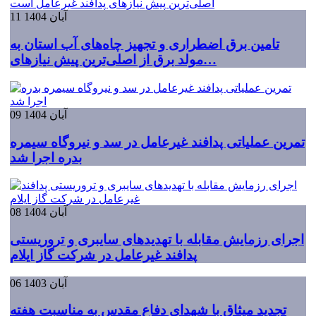
11 آبان 1404
تامین برق اضطراری و تجهیز چاه‌های آب استان به
مولد برق از اصلی‌ترین پیش نیازهای…
09 آبان 1404
تمرین عملیاتی پدافند غیرعامل در سد و نیروگاه سیمره
بدره اجرا شد
08 آبان 1404
اجرای رزمایش مقابله با تهدیدهای سایبری و تروریستی
پدافند غیرعامل در شرکت گاز ایلام
06 آبان 1403
تجدید میثاق با شهدای دفاع مقدس به مناسبت هفته