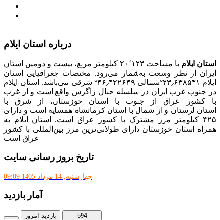
پذیرش و جذب امریه
دانلودنرم افزارهوشمند افراد نابینا یا کم‌بینا برای کار با
کامپیوتر
درباره استان ایلام
استان ایلام
با مساحت ۲۰٬۱۳۳ کیلومتر مربع، بیست و دومین استان
ایران از نظر وسعت به‌شمار می‌رود. مختصات جغرافیایی استان
ایلام ۳۳٫۶۳۸۵۳۱°شمالی ۴۶٫۴۲۲۶۴۹° شرقی می‌باشد. استان ایلام
در جنوب غرب ایران در سلسله جبال زاگرس واقع است و از غرب
با کشور عراق از جنوب با استان خوزستان، از شرق با
استان لرستان و از شمال با استان کرمانشاه همسایه است و دارای
۴۲۵ کیلومتر مرز مشترک با کشور عراق است. استان ایلام به
همراه استان خوزستان دارای طولانی‌ترین مرز بین‌المللی با کشور
عراق است
تاریخ بروز رسانی سایت
چهارشنبه, 14 مرداد 1405 09:09
آمار بازدید
594
بازدید امروز