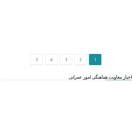
قوانین عادی
آئین نامه ها
بخشنامه ها
اسناد بالادستی
5
4
3
2
1
اخبار معاونت هماهنگی امور عمرانی