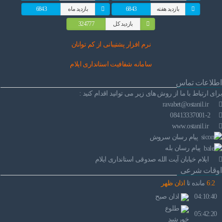
بازدید هفته
6843
بازدید ماه
6843
بازدید کل
324777
نرم افز
ار پشتیبانی از کم توانان
سامانه شفافیت استانداری ایلام
اطلاعات تماس
برای ارتباط با ما از روش های زیر می توانید اقدام کنید :
ravabet@ostanil.ir
08413337001-2
www.ostanil.ir
پیام رسان سروش
پیام رسان بله
ایلام خیابان آیت الله صدوقی استانداری ایلام
اوقات شرعی
2
:
6
مانده تا
اذان ظهر
04:10:40
اذان صبح
طلوع
05:42:20
خورشید