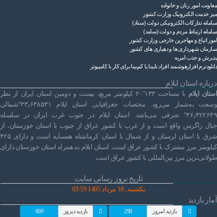
معاونت امور زنان و خانواده
میز خدمت الکترونیک وزارت کشور
سامانه تدارکات الکترونیکی دولت (ستاد)
سامانه ارتباط مردم و دولت (سامد)
امور اتباع و مهاجرین خارجی وزارت کشور
سازمان شهرداری ها و دهیاری های کشور
پذیرش و جذب امریه
دانلودنرم افزارهوشمند افراد نابینا یا کم‌بینا برای کار با کامپیوتر
درباره استان ایلام
استان ایلام
با مساحت ۲۰٬۱۳۳ کیلومتر مربع، بیست و دومین استان ایران از نظر
وسعت به‌شمار می‌رود. مختصات جغرافیایی استان ایلام ۳۳٫۶۳۸۵۳۱°شمالی
۴۶٫۴۲۲۶۴۹° شرقی می‌باشد. استان ایلام در جنوب غرب ایران در سلسله
جبال زاگرس واقع است و از غرب با کشور عراق از جنوب با استان خوزستان، از
شرق با استان لرستان و از شمال با استان کرمانشاه همسایه است و دارای ۴۲۵
کیلومتر مرز مشترک با کشور عراق است. استان ایلام به همراه استان خوزستان دارای
طولانی‌ترین مرز بین‌المللی با کشور عراق است
تاریخ بروز رسانی سایت
یکشنبه, 18 مرداد 1405 03:59
آمار بازدید
بازدید امروز
290
بازدید دیروز
660