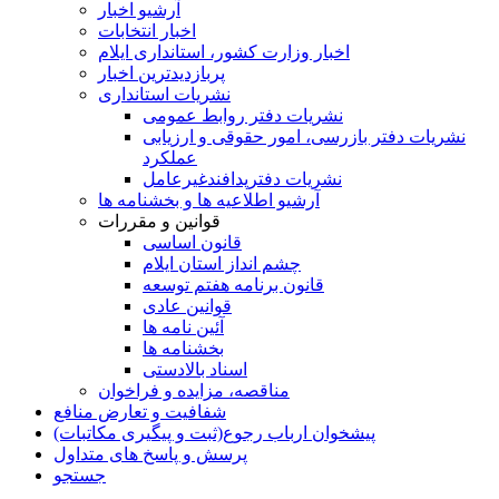
آرشیو اخبار
اخبار انتخابات
اخبار وزارت کشور، استانداری ایلام
پربازدیدترین اخبار
نشریات استانداری
نشریات دفتر روابط عمومی
نشريات دفتر بازرسی، امور حقوقی و ارزيابی
عملکرد
نشريات دفترپدافندغيرعامل
آرشیو اطلاعیه ها و بخشنامه ها
قوانین و مقررات
قانون اساسی
چشم انداز استان ایلام
قانون برنامه هفتم توسعه
قوانین عادی
آئین نامه ها
بخشنامه ها
اسناد بالادستی
مناقصه، مزایده و فراخوان
شفافیت و تعارض منافع
پیشخوان ارباب رجوع(ثبت و پیگیری مکاتبات)
پرسش و پاسخ های متداول
جستجو