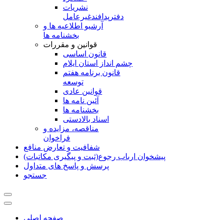
نشريات
دفترپدافندغيرعامل
آرشیو اطلاعیه ها و
بخشنامه ها
قوانین و مقررات
قانون اساسی
چشم انداز استان ایلام
قانون برنامه هفتم
توسعه
قوانین عادی
آئین نامه ها
بخشنامه ها
اسناد بالادستی
مناقصه، مزایده و
فراخوان
شفافیت و تعارض منافع
پیشخوان ارباب رجوع(ثبت و پیگیری مکاتبات)
پرسش و پاسخ های متداول
جستجو
صفحه اصلی