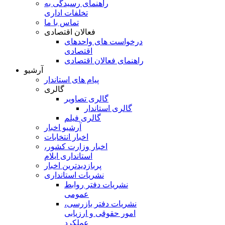
راهنمای رسیدگی به
تخلفات اداری
تماس با ما
فعالان اقتصادی
درخواست های واحدهای
اقتصادی
راهنمای فعالان اقتصادی
آرشیو
پیام های استاندار
گالری
گالری تصاویر
گالری استاندار
گالری فیلم
آرشیو اخبار
اخبار انتخابات
اخبار وزارت کشور،
استانداری ایلام
پربازدیدترین اخبار
نشریات استانداری
نشریات دفتر روابط
عمومی
نشريات دفتر بازرسی،
امور حقوقی و ارزيابی
عملکرد