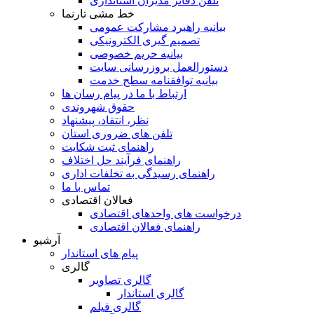
تلفن دفاتر مدیران استانداری
خط مشی تارنما
بیانیه راهبرد مشارکت عمومی
تصمیم گیری الکترونیکی
بیانیه حریم خصوصی
دستورالعمل بروزرسانی سایت
بیانیه توافقنامه سطح خدمت
ارتباط با ما در پیام رسان ها
حقوق شهروندی
نظر، انتقاد، پیشنهاد
تلفن های ضروری استان
راهنمای ثبت شکایت
راهنمای فرآیند حل اختلاف
راهنمای رسیدگی به تخلفات اداری
تماس با ما
فعالان اقتصادی
درخواست های واحدهای اقتصادی
راهنمای فعالان اقتصادی
آرشیو
پیام های استاندار
گالری
گالری تصاویر
گالری استاندار
گالری فیلم