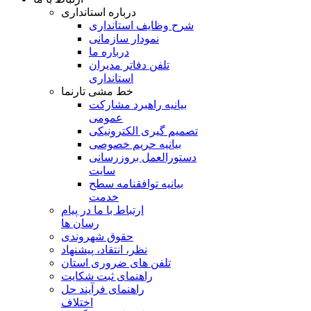
درباره استانداری
شرح وظایف استانداری
نمودار سازمانی
درباره ما
تلفن دفاتر مدیران
استانداری
خط مشی تارنما
بیانیه راهبرد مشارکت
عمومی
تصمیم گیری الکترونیکی
بیانیه حریم خصوصی
دستورالعمل بروزرسانی
سایت
بیانیه توافقنامه سطح
خدمت
ارتباط با ما در پیام
رسان ها
حقوق شهروندی
نظر، انتقاد، پیشنهاد
تلفن های ضروری استان
راهنمای ثبت شکایت
راهنمای فرآیند حل
اختلاف