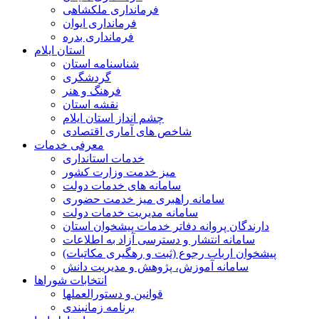
فرمانداری ملکشاهی
فرمانداری ایوان
فرمانداری بدره
استان ایلام
شناسنامه استان
گردشگری
فرهنگ و هنر
نقشه استان
چشم انداز استان ایلام
شاخص های آماری اقتصادی
معرفی خدمات
خدمات استانداری
میز خدمت وزارت کشور
سامانه های خدمات دولت
سامانه راهبری میز خدمت حضوری
سامانه مدیریت خدمات دولت
دارندگان پروانه دفاتر خدمات پیشخوان استان
سامانه انتشار و دسترسی آزاد به اطلاعات
پیشخوان ارباب رجوع (ثبت و رهگیری مکاتبات)
سامانه آموزش، پژوهش و مدیریت دانش
انتخابات شوراها
قوانین و دستورالعملها
برنامه زمانبندی