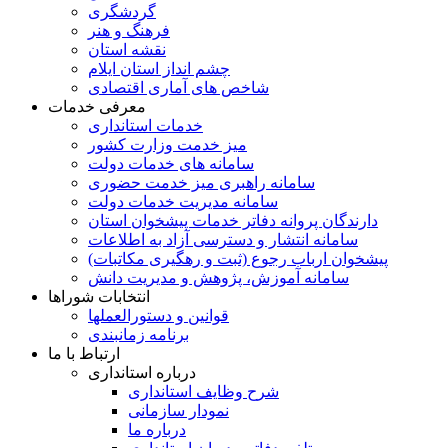
گردشگری
فرهنگ و هنر
نقشه استان
چشم انداز استان ایلام
شاخص های آماری اقتصادی
معرفی خدمات
خدمات استانداری
میز خدمت وزارت کشور
سامانه های خدمات دولت
سامانه راهبری میز خدمت حضوری
سامانه مدیریت خدمات دولت
دارندگان پروانه دفاتر خدمات پیشخوان استان
سامانه انتشار و دسترسی آزاد به اطلاعات
پیشخوان ارباب رجوع (ثبت و رهگیری مکاتبات)
سامانه آموزش، پژوهش و مدیریت دانش
انتخابات شوراها
قوانین و دستورالعملها
برنامه زمانبندی
ارتباط با ما
درباره استانداری
شرح وظایف استانداری
نمودار سازمانی
درباره ما