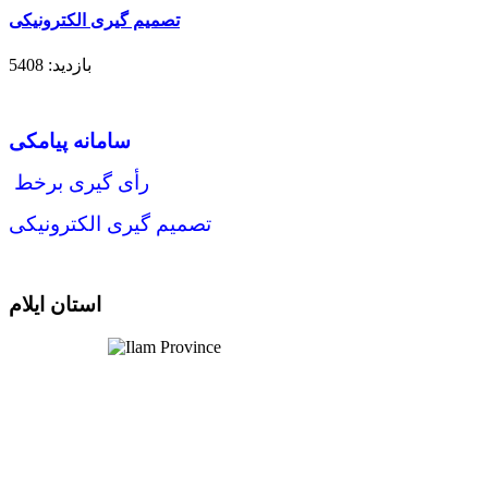
تصميم گيری الکترونيکی
بازدید: 5408
سامانه پيامکی
رأی گيری برخط
تصميم گيری الکترونيکی
استان ایلام