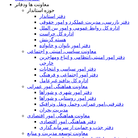
معاونت ها ودفاتر
حوزه استاندار
دفتر استاندار
دفتر بازرسی، مدیریت عملکرد و امور حقوقی
اداره کل روابط عمومی و امور بین الملل
اداره کل حراست
هسته گزینش
دفتر امور بانوان و خانواده
معاونت سیاسی، امنیتی و اجتماعی
دفتر امور امنيتی،انتظامی و اتباع ومهاجرین
خارجی
دفتر امور سیاسی و انتخابات
دفتر امور اجتماعی و فرهنگی
اداره کل پدافند غیرعامل
معاونت هماهنگی امور عمرانی
دفتر امور شهری و شوراها
دفتر امور روستایی و شوراها
دفترفنی،امورعمرانی وحمل ونقل وترافيک
مدیریت بحران
معاونت هماهنگی امور اقتصادی
دفتر هماهنگی امور اقتصادی
دفتر جذب و حمایت از سرمایه گذاری
معاونت توسعه مدیریت و منابع