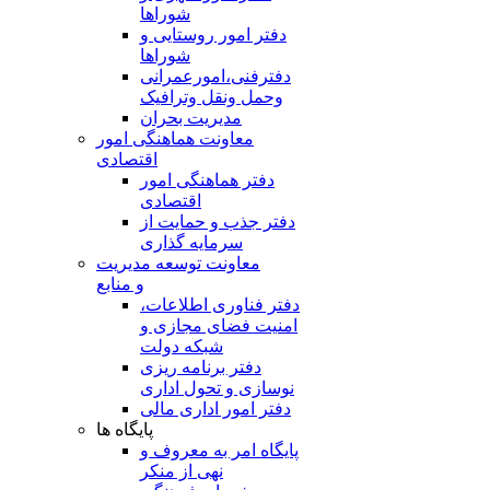
شوراها
دفتر امور روستایی و
شوراها
دفترفنی،امورعمرانی
وحمل ونقل وترافيک
مدیریت بحران
معاونت هماهنگی امور
اقتصادی
دفتر هماهنگی امور
اقتصادی
دفتر جذب و حمایت از
سرمایه گذاری
معاونت توسعه مدیریت
و منابع
دفتر فناوری اطلاعات،
امنیت فضای مجازی و
شبکه دولت
دفتر برنامه ریزی
نوسازی و تحول اداری
دفتر امور اداری مالی
پایگاه ها
پایگاه امر به معروف و
نهی از منکر