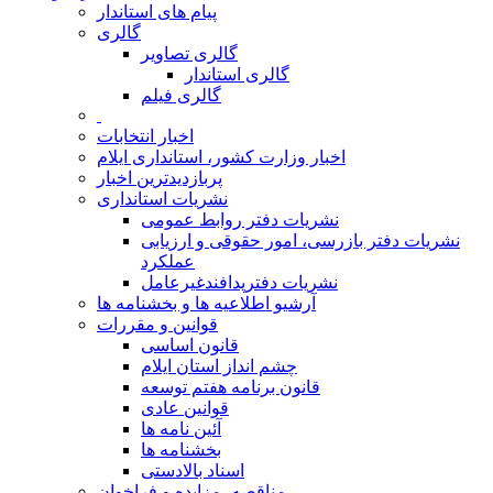
پیام های استاندار
گالری
گالری تصاویر
گالری استاندار
گالری فیلم
اخبار انتخابات
اخبار وزارت کشور، استانداری ایلام
پربازدیدترین اخبار
نشریات استانداری
نشریات دفتر روابط عمومی
نشريات دفتر بازرسی، امور حقوقی و ارزيابی
عملکرد
نشريات دفترپدافندغيرعامل
آرشیو اطلاعیه ها و بخشنامه ها
قوانین و مقررات
قانون اساسی
چشم انداز استان ایلام
قانون برنامه هفتم توسعه
قوانین عادی
آئین نامه ها
بخشنامه ها
اسناد بالادستی
مناقصه، مزایده و فراخوان