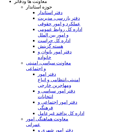
معاونت ها ودفاتر
حوزه استاندار
دفتر استاندار
دفتر بازرسی، مدیریت
عملکرد و امور حقوقی
اداره کل روابط عمومی
و امور بین الملل
اداره کل حراست
هسته گزینش
دفتر امور بانوان و
خانواده
معاونت سیاسی، امنیتی
و اجتماعی
دفتر امور
امنيتی،انتظامی و اتباع
ومهاجرین خارجی
دفتر امور سیاسی و
انتخابات
دفتر امور اجتماعی و
فرهنگی
اداره کل پدافند غیرعامل
معاونت هماهنگی امور
عمرانی
دفتر امور شهری و