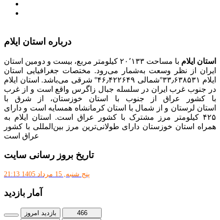
پذیرش و جذب امریه
دانلودنرم افزارهوشمند افراد نابینا یا کم‌بینا برای کار با
کامپیوتر
درباره استان ایلام
استان ایلام
با مساحت ۲۰٬۱۳۳ کیلومتر مربع، بیست و دومین استان
ایران از نظر وسعت به‌شمار می‌رود. مختصات جغرافیایی استان
ایلام ۳۳٫۶۳۸۵۳۱°شمالی ۴۶٫۴۲۲۶۴۹° شرقی می‌باشد. استان ایلام
در جنوب غرب ایران در سلسله جبال زاگرس واقع است و از غرب
با کشور عراق از جنوب با استان خوزستان، از شرق با
استان لرستان و از شمال با استان کرمانشاه همسایه است و دارای
۴۲۵ کیلومتر مرز مشترک با کشور عراق است. استان ایلام به
همراه استان خوزستان دارای طولانی‌ترین مرز بین‌المللی با کشور
عراق است
تاریخ بروز رسانی سایت
پنج شنبه, 15 مرداد 1405 21:13
آمار بازدید
466
بازدید امروز