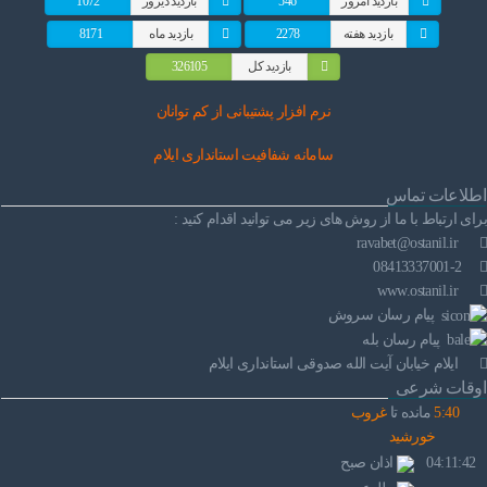
بازدید امروز
546
بازدید دیروز
1072
راهنمای فعالان اقتصادی
قانون برنامه هفتم توسعه
بازدید هفته
2278
بازدید ماه
8171
قوانین عادی
بازدید کل
326105
آئین نامه ها
نرم افز
ار پشتیبانی از کم توانان
بخشنامه ها
سامانه شفافیت استانداری ایلام
اطلاعات تماس
اسناد بالادستی
برای ارتباط با ما از روش های زیر می توانید اقدام کنید :
ravabet@ostanil.ir
08413337001-2
www.ostanil.ir
پیام رسان سروش
پیام رسان بله
ایلام خیابان آیت الله صدوقی استانداری ایلام
اوقات شرعی
40
:
5
مانده تا
غروب
خورشید
04:11:42
اذان صبح