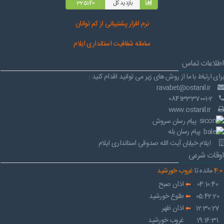
بازدید کل
325140
نرم افز
ار پشتیبانی از کم توانان
سامانه شفافیت استانداری ایلام
اطلاعات تماس
برای ارتباط با ما از روش های زیر می توانید اقدام کنید :
ravabet@ostanil.ir
08413337001-2
www.ostanil.ir
پیام رسان سروش
پیام رسان بله
ایلام خیابان آیت الله صدوقی استانداری ایلام
اوقات شرعی
0
:
4
مانده تا
غروب خورشید
04:10:40
اذان صبح
05:42:20
طلوع خورشید
12:30:27
اذان ظهر
19:16:31
غروب خورشید