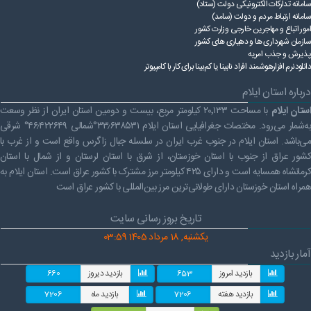
سامانه تدارکات الکترونیکی دولت (ستاد)
راهنمای فعالان اقتصادی
قانون برنامه هفتم توسعه
سامانه ارتباط مردم و دولت (سامد)
امور اتباع و مهاجرین خارجی وزارت کشور
قوانین عادی
سازمان شهرداری ها و دهیاری های کشور
پذیرش و جذب امریه
دانلودنرم افزارهوشمند افراد نابینا یا کم‌بینا برای کار با کامپیوتر
آئین نامه ها
درباره استان ایلام
بخشنامه ها
ستان ایلام
با مساحت ۲۰٬۱۳۳ کیلومتر مربع، بیست و دومین استان ایران از نظر وسعت
اسناد بالادستی
به‌شمار می‌رود. مختصات جغرافیایی استان ایلام ۳۳٫۶۳۸۵۳۱°شمالی ۴۶٫۴۲۲۶۴۹° شرقی
می‌باشد. استان ایلام در جنوب غرب ایران در سلسله جبال زاگرس واقع است و از غرب با
کشور عراق از جنوب با استان خوزستان، از شرق با استان لرستان و از شمال با استان
کرمانشاه همسایه است و دارای ۴۲۵ کیلومتر مرز مشترک با کشور عراق است. استان ایلام به
همراه استان خوزستان دارای طولانی‌ترین مرز بین‌المللی با کشور عراق است
تاریخ بروز رسانی سایت
یکشنبه, 18 مرداد 1405 03:59
آمار بازدید
بازدید امروز
653
بازدید دیروز
660
بازدید هفته
7206
بازدید ماه
7206