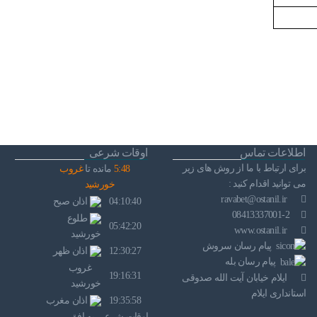
اطلاعات تماس
اوقات شرعی
برای ارتباط با ما از روش های زیر
48
:
5
مانده تا
غروب
می توانید اقدام کنید :
خورشید
ravabet@ostanil.ir
04:10:40
اذان صبح
08413337001-2
طلوع
05:42:20
www.ostanil.ir
خورشید
پیام رسان سروش
12:30:27
اذان ظهر
پیام رسان بله
غروب
19:16:31
ایلام خیابان آیت الله صدوقی
خورشید
استانداری ایلام
19:35:58
اذان مغرب
اوقات شرعی به افق