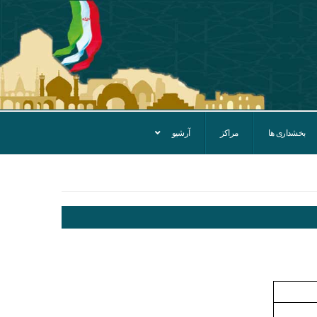
بخشداری ها
مراکز
آرشیو