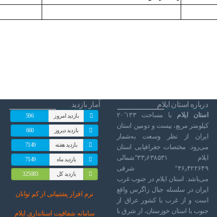
درباره استان ایلام
آمار بازدید
استان ایلام
با مساحت ۲۰٬۱۳۳
بازدید امروز
596
کیلومتر مربع، بیست و دومین استان
بازدید دیروز
660
ایران از نظر وسعت به‌شمار
بازدید هفته
7149
می‌رود. مختصات جغرافیایی استان
ایلام ۳۳٫۶۳۸۵۳۱°شمالی
بازدید ماه
7149
۴۶٫۴۲۲۶۴۹° شرقی
بازدید کل
325083
می‌باشد. استان ایلام در جنوب غرب
ایران در سلسله جبال زاگرس واقع
نرم افز
ار پشتیبانی از کم توانان
است و از غرب با کشور عراق از
جنوب با استان خوزستان، از شرق با
سامانه شفافیت استانداری ایلام