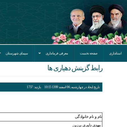
استانداری
صفحه نخست
معرفی فرمانداری
سیمای شهرستان
رابط گزينش دهياری ها
تاریخ ایجاد در چهارشنبه, 06 اسفند 1399 10:15
بازدید: 1737
نام و نام خانوادگی
مهدی داوری برزین