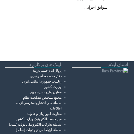
سوابق اجرایی:
استان ایلام
لینک های پرکاربرد
پرتال امام خمینی (ره)
دفتر مقام معظم رهبری
ریاست ‌جمهوری اسلامی ایران
وزارت کشور
معاون اول رییس جمهور
مجمع تشخیص مصلحت نظام
سامانه ملی انتشارودسترسی آزادبه
اطلاعات
معاونت امور زنان و خانواده
میز خدمت الکترونیک وزارت کشور
سامانه تدارکات الکترونیکی دولت (ستاد)
سامانه ارتباط مردم و دولت (سامد)