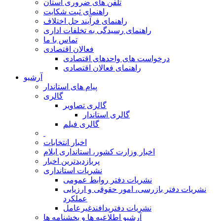
تلفن های ضروری استان
راهنمای ثبت شکایت
راهنمای فرآیند حل اختلاف
راهنمای رسیدگی به تخلفات اداری
تماس با ما
فعالان اقتصادی
درخواست های واحدهای اقتصادی
راهنمای فعالان اقتصادی
آرشیو
پیام های استاندار
گالری
گالری تصاویر
گالری استاندار
گالری فیلم
اخبار انتخابات
اخبار وزارت کشور، استانداری ایلام
پربازدیدترین اخبار
نشریات استانداری
نشریات دفتر روابط عمومی
نشريات دفتر بازرسی، امور حقوقی و ارزيابی
عملکرد
نشريات دفترپدافندغيرعامل
آرشیو اطلاعیه ها و بخشنامه ها