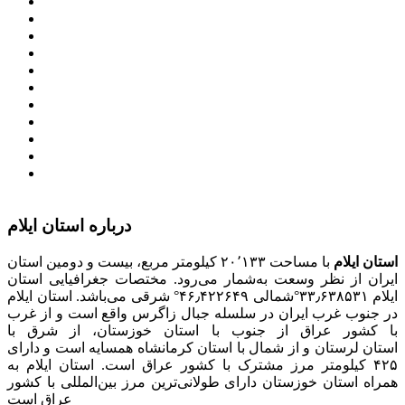
معاون اول رییس جمهور
مجمع تشخیص مصلحت نظام
سامانه ملی انتشارودسترسی آزادبه اطلاعات
معاونت امور زنان و خانواده
میز خدمت الکترونیک وزارت کشور
سامانه تدارکات الکترونیکی دولت (ستاد)
سامانه ارتباط مردم و دولت (سامد)
امور اتباع و مهاجرین خارجی وزارت کشور
سازمان شهرداری ها و دهیاری های کشور
پذیرش و جذب امریه
دانلودنرم افزارهوشمند افراد نابینا یا کم‌بینا برای کار با
کامپیوتر
درباره استان ایلام
استان ایلام
با مساحت ۲۰٬۱۳۳ کیلومتر مربع، بیست و دومین استان
ایران از نظر وسعت به‌شمار می‌رود. مختصات جغرافیایی استان
ایلام ۳۳٫۶۳۸۵۳۱°شمالی ۴۶٫۴۲۲۶۴۹° شرقی می‌باشد. استان ایلام
در جنوب غرب ایران در سلسله جبال زاگرس واقع است و از غرب
با کشور عراق از جنوب با استان خوزستان، از شرق با
استان لرستان و از شمال با استان کرمانشاه همسایه است و دارای
۴۲۵ کیلومتر مرز مشترک با کشور عراق است. استان ایلام به
همراه استان خوزستان دارای طولانی‌ترین مرز بین‌المللی با کشور
عراق است