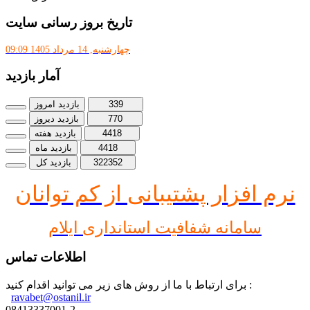
تاریخ بروز رسانی سایت
چهارشنبه, 14 مرداد 1405 09:09
آمار بازدید
339
بازدید امروز
770
بازدید دیروز
4418
بازدید هفته
4418
بازدید ماه
322352
بازدید کل
نرم افز
ار پشتیبانی از کم توانان
سامانه شفافیت استانداری ایلام
اطلاعات تماس
برای ارتباط با ما از روش های زیر می توانید اقدام کنید :
ravabet@ostanil.ir
08413337001-2