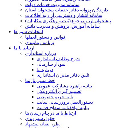
سامانه مدیریت خدمات دولت
دارندگان پروانه دفاتر خدمات پیشخوان استان
سامانه انتشار و دسترسی آزاد به اطلاعات
پیشخوان ارباب رجوع (ثبت و رهگیری مکاتبات)
سامانه آموزش، پژوهش و مدیریت دانش
انتخابات شوراها
قوانین و دستورالعملها
برنامه زمانبندی
ارتباط با ما
درباره استانداری
شرح وظایف استانداری
نمودار سازمانی
درباره ما
تلفن دفاتر مدیران استانداری
خط مشی تارنما
بیانیه راهبرد مشارکت عمومی
تصمیم گیری الکترونیکی
بیانیه حریم خصوصی
دستورالعمل بروزرسانی سایت
بیانیه توافقنامه سطح خدمت
ارتباط با ما در پیام رسان ها
حقوق شهروندی
نظر، انتقاد، پیشنهاد