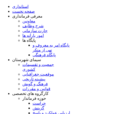
استانداری
صفحه نخست
معرفی فرمانداری
معاونین
شرح وظایف
چارت سازمانی
امور یارانه ها
پایگاه ها
پایگاه امر به معروف و
نهی از منکر
پایگاه فرهنگی
سیمای شهرستان
جمعیت و تقسیمات
کشوری
موقعیت جغرافیایی
پیشینه تاریخی
فرهنگ و گویش
قوانین و مقررات
کارگروه های تخصصی
حوزه فرماندار
حراست
گزینش
ارزيابی عملکرد و پاسخ