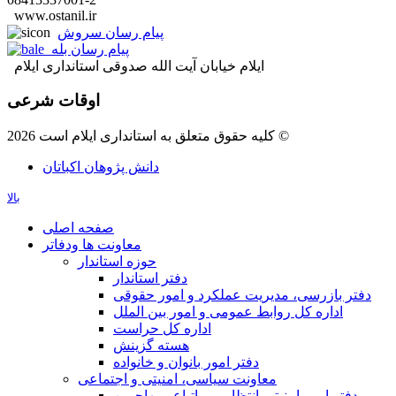
www.ostanil.ir
پیام رسان سروش
پیام رسان بله
ایلام خیابان آیت الله صدوقی استانداری ایلام
اوقات شرعی
کلیه حقوق متعلق به استانداری ایلام است 2026 ©
دانش پژوهان اکباتان
بالا
صفحه اصلی
معاونت ها ودفاتر
حوزه استاندار
دفتر استاندار
دفتر بازرسی، مدیریت عملکرد و امور حقوقی
اداره کل روابط عمومی و امور بین الملل
اداره کل حراست
هسته گزینش
دفتر امور بانوان و خانواده
معاونت سیاسی، امنیتی و اجتماعی
دفتر امور امنيتی،انتظامی و اتباع ومهاجرین