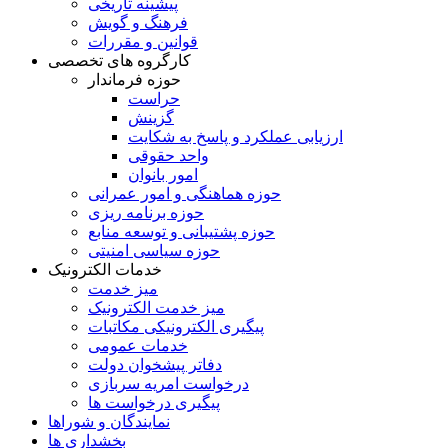
پیشینه تاریخی
فرهنگ و گویش
قوانین و مقررات
کارگروه های تخصصی
حوزه فرماندار
حراست
گزینش
ارزيابی عملکرد و پاسخ به شکايت
واحد حقوقی
امور بانوان
حوزه هماهنگی و امور عمرانی
حوزه برنامه ريزی
حوزه پشتيبانی و توسعه منابع
حوزه سیاسی امنیتی
خدمات الکترونیک
میز خدمت
میز خدمت الکترونیک
پیگیری الکترونیکی مکاتبات
خدمات عمومی
دفاتر پیشخوان دولت
درخواست امریه سربازی
پیگیری درخواست ها
نمایندگان و شوراها
بخشداری ها