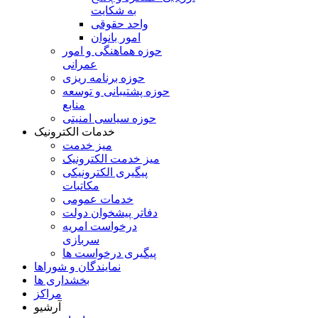
به شکايت
واحد حقوقی
امور بانوان
حوزه هماهنگی و امور
عمرانی
حوزه برنامه ريزی
حوزه پشتيبانی و توسعه
منابع
حوزه سیاسی امنیتی
خدمات الکترونیک
میز خدمت
میز خدمت الکترونیک
پیگیری الکترونیکی
مکاتبات
خدمات عمومی
دفاتر پیشخوان دولت
درخواست امریه
سربازی
پیگیری درخواست ها
نمایندگان و شوراها
بخشداری ها
مراکز
آرشیو