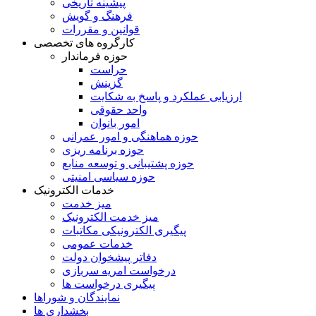
پیشینه تاریخی
فرهنگ و گویش
قوانین و مقررات
کارگروه های تخصصی
حوزه فرماندار
حراست
گزینش
ارزيابی عملکرد و پاسخ به شکايت
واحد حقوقی
امور بانوان
حوزه هماهنگی و امور عمرانی
حوزه برنامه ريزی
حوزه پشتيبانی و توسعه منابع
حوزه سیاسی امنیتی
خدمات الکترونیک
میز خدمت
میز خدمت الکترونیک
پیگیری الکترونیکی مکاتبات
خدمات عمومی
دفاتر پیشخوان دولت
درخواست امریه سربازی
پیگیری درخواست ها
نمایندگان و شوراها
بخشداری ها