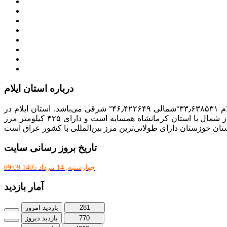
معاونت امور زنان و خانواده
میز خدمت الکترونیک وزارت کشور
سامانه تدارکات الکترونیکی دولت (ستاد)
سامانه ارتباط مردم و دولت (سامد)
امور اتباع و مهاجرین خارجی وزارت کشور
سازمان شهرداری ها و دهیاری های کشور
پذیرش و جذب امریه
دانلودنرم افزارهوشمند افراد نابینا یا کم‌بینا برای کار با کامپیوتر
درباره استان ایلام
با مساحت ۲۰٬۱۳۳ کیلومتر مربع، بیست و دومین استان ایران از نظر وسعت به‌شمار می‌رود. مختصات جغرافیایی استان ایلام ۳۳٫۶۳۸۵۳۱°شمالی ۴۶٫۴۲۲۶۴۹° شرقی می‌باشد. استان ایلام در
جنوب غرب ایران در سلسله جبال زاگرس واقع است و از غرب با کشور عراق از جنوب با استان خوزستان، از شرق با استان لرستان و از شمال با استان کرمانشاه همسایه است و دارای ۴۲۵ کیلومتر مرز
تان خوزستان دارای طولانی‌ترین مرز بین‌المللی با کشور عراق است
تاریخ بروز رسانی سایت
چهارشنبه, 14 مرداد 1405 09:09
آمار بازدید
281
بازدید امروز
770
بازدید دیروز