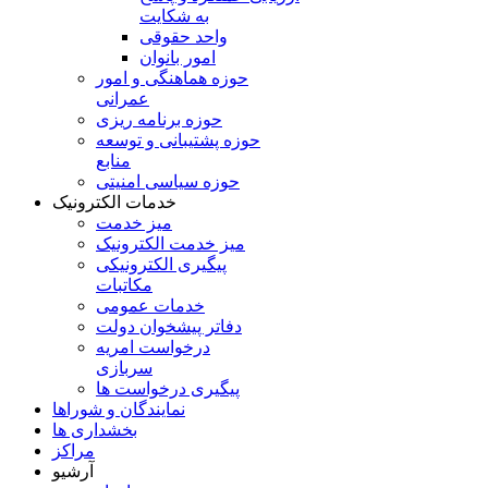
به شکايت
واحد حقوقی
امور بانوان
حوزه هماهنگی و امور
عمرانی
حوزه برنامه ريزی
حوزه پشتيبانی و توسعه
منابع
حوزه سیاسی امنیتی
خدمات الکترونیک
میز خدمت
میز خدمت الکترونیک
پیگیری الکترونیکی
مکاتبات
خدمات عمومی
دفاتر پیشخوان دولت
درخواست امریه
سربازی
پیگیری درخواست ها
نمایندگان و شوراها
بخشداری ها
مراکز
آرشیو