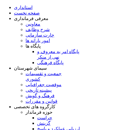
استانداری
صفحه نخست
معرفی فرمانداری
معاونین
شرح وظایف
چارت سازمانی
امور یارانه ها
پایگاه ها
پایگاه امر به معروف و
نهی از منکر
پایگاه فرهنگی
سیمای شهرستان
جمعیت و تقسیمات
کشوری
موقعیت جغرافیایی
پیشینه تاریخی
فرهنگ و گویش
قوانین و مقررات
کارگروه های تخصصی
حوزه فرماندار
حراست
گزینش
ارزيابی عملکرد و پاسخ