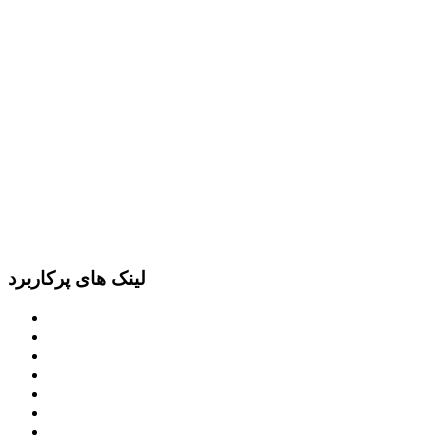
لینک های پرکاربرد
پرتال امام خمینی (ره)
دفتر مقام معظم رهبری
ریاست ‌جمهوری اسلامی ایران
وزارت کشور
معاون اول رییس جمهور
مجمع تشخیص مصلحت نظام
سامانه ملی انتشارودسترسی آزادبه اطلاعات