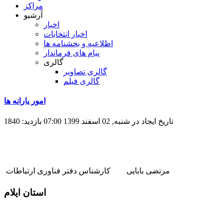
مراکز
آرشیو
اخبار
اخبار انتخابات
اطلاعیه و بخشنامه ها
پیام های فرماندار
گالری
گالری تصاویر
گالری فیلم
امور یارانه ها
تاریخ ایجاد در شنبه, 02 اسفند 1399 07:00
بازدید: 1840
مرتضی بابایی کارشناس دفتر فناوری ارتباطات
استان ایلام