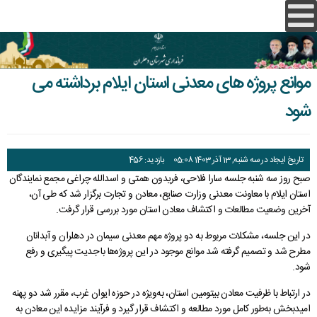
موانع پروژه های معدنی استان ایلام برداشته می
شود
صفحه اصلی
معاونت ها ودفاتر
تاریخ ایجاد در سه شنبه, 13 آذر 1403 05:08
بازدید: 456
فرمانداری ها
حوزه استاندار
صبح روز سه شنبه جلسه سارا فلاحی، فریدون همتی و اسدالله چراغی مجمع نمایندگان
استان ایلام با معاونت معدنی وزارت صنایع، معادن و تجارت برگزار شد که طی آن،
فرمانداری ایلام
دفتر استاندار
استان ایلام
معاونت سیاسی، امنیتی و اجتماعی
آخرین وضعیت مطالعات و اکتشاف معادن استان مورد بررسی قرار گرفت.
فرمانداری مهران
شناسنامه استان
معرفی خدمات
معاونت هماهنگی امور عمرانی
دفتر بازرسی، مدیریت عملکرد و امور حقوقی
دفتر امور امنيتی،انتظامی و اتباع ومهاجرین خارجی
در این جلسه، مشکلات مربوط به دو پروژه مهم معدنی سیمان در دهلران و آبدانان
مطرح شد و تصمیم گرفته شد موانع موجود در این پروژه‌ها با جدیت پیگیری و رفع
گردشگری
فرمانداری دره شهر
خدمات استانداری
انتخابات شوراها
دفتر امور شهری و شوراها
دفتر امور سیاسی و انتخابات
معاونت هماهنگی امور اقتصادی
اداره کل روابط عمومی و امور بین الملل
شود.
فرهنگ و هنر
فرمانداری چوار
ارتباط با ما
اداره کل حراست
قوانین و دستورالعملها
میز خدمت وزارت کشور
دفتر امور روستایی و شوراها
دفتر هماهنگی امور اقتصادی
دفتر امور اجتماعی و فرهنگی
معاونت توسعه مدیریت و منابع
در ارتباط با ظرفیت معادن بیتومین استان، به‌ویژه در حوزه ایوان غرب، مقرر شد دو پهنه
امیدبخش به‌طور کامل مورد مطالعه و اکتشاف قرار گیرد و فرآیند مزایده این معادن به
آرشیو
نقشه استان
برنامه زمانبندی
پایگاه ها
هسته گزینش
فرمانداری دهلران
درباره استانداری
اداره کل پدافند غیرعامل
سامانه های خدمات دولت
دفتر جذب و حمایت از سرمایه گذاری
دفترفنی،امورعمرانی وحمل ونقل وترافيک
دفتر فناوری اطلاعات، امنیت فضای مجازی و شبکه دولت