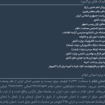
لینک های پرکاربرد
راهنمای فعالان اقتصادی
قانون برنامه هفتم توسعه
پرتال امام خمینی (ره)
دفتر مقام معظم رهبری
قوانین عادی
ریاست ‌جمهوری اسلامی ایران
وزارت کشور
آئین نامه ها
معاون اول رییس جمهور
مجمع تشخیص مصلحت نظام
سامانه ملی انتشارودسترسی آزادبه اطلاعات
بخشنامه ها
معاونت امور زنان و خانواده
میز خدمت الکترونیک وزارت کشور
اسناد بالادستی
سامانه تدارکات الکترونیکی دولت (ستاد)
سامانه ارتباط مردم و دولت (سامد)
امور اتباع و مهاجرین خارجی وزارت کشور
سازمان شهرداری ها و دهیاری های کشور
پذیرش و جذب امریه
دانلودنرم افزارهوشمند افراد نابینا یا کم‌بینا برای کار با کامپیوتر
درباره استان ایلام
ستان ایلام
با مساحت ۲۰٬۱۳۳ کیلومتر مربع، بیست و دومین استان ایران از نظر وسعت
به‌شمار می‌رود. مختصات جغرافیایی استان ایلام ۳۳٫۶۳۸۵۳۱°شمالی ۴۶٫۴۲۲۶۴۹° شرقی
می‌باشد. استان ایلام در جنوب غرب ایران در سلسله جبال زاگرس واقع است و از غرب با
کشور عراق از جنوب با استان خوزستان، از شرق با استان لرستان و از شمال با استان
کرمانشاه همسایه است و دارای ۴۲۵ کیلومتر مرز مشترک با کشور عراق است. استان ایلام به