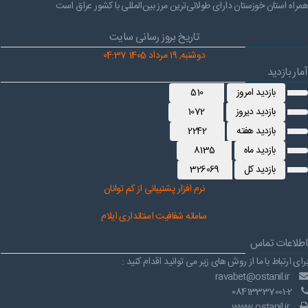
همراه استان خوزستان دارای طولانی‌ترین مرز بین‌المللی با کشور عراق است
تاریخ بروز رسانی سایت
دوشنبه, 19 مرداد 1405 04:37
آمار بازدید
بازدید امروز
510
بازدید دیروز
1072
بازدید هفته
2242
بازدید ماه
8135
بازدید کل
326069
نرم افز
ار پشتیبانی از کم توانان
سامانه شفافیت استانداری ایلام
اطلاعات تماس
برای ارتباط با ما از روش های زیر می توانید اقدام کنید :
ravabet@ostanil.ir
08413337001-2
www.ostanil.ir