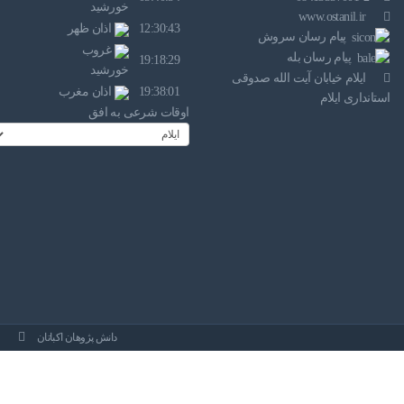
خورشید
www.ostanil.ir
12:30:43
اذان ظهر
پیام رسان سروش
غروب
پیام رسان بله
19:18:29
خورشید
ایلام خیابان آیت الله صدوقی
19:38:01
اذان مغرب
استانداری ایلام
اوقات شرعی به افق
دانش پژوهان اکباتان