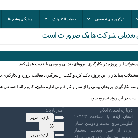
کارگروه های تخصصی
خدمات الکترونیک
نمایندگان و شوراها
های تعدیلی شرکت ها یک ضرورت است
مسئولان این پروژه
در بکارگیری نیروهای تعدیلی و بومی با جدیت عمل کنید
شکلات پیمانکاران این پروژه تاکید کرد و گفت:از سرگیری فعالیت پروژه و بکارگیری ن
سه بکارگیری نیروهای بومی را از ساز و کار قانونی اداره تعاون، کارو رفاه اجتماعی ش
 است در این روند تسریع شود
درباره استان ایلام
آمار بازدید
استان ایلام
با مساحت ۲۰٬۱۳۳
بازدید امروز
کیلومتر مربع، بیست و دومین استان
35
ایران از نظر وسعت به‌شمار
بازدید دیروز
می‌رود. مختصات جغرافیایی استان