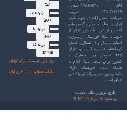
748
ایلام ۳۳٫۶۳۸۵۳۱°شمالی
۴۶٫۴۲۲۶۴۹° شرقی
بازدید هفته
می‌باشد. استان ایلام در جنوب غرب
4862
ایران در سلسله جبال زاگرس واقع
بازدید ماه
است و از غرب با کشور عراق از
جنوب با استان خوزستان، از شرق با
4862
استان لرستان و از شمال با استان
بازدید کل
کرمانشاه همسایه است و دارای
322796
۴۲۵ کیلومتر مرز مشترک با
نرم افز
ار پشتیبانی از کم توانان
کشور عراق است. استان ایلام به
همراه استان خوزستان دارای
سامانه شفافیت استانداری ایلام
طولانی‌ترین مرز بین‌المللی با کشور
عراق است
تاریخ بروز رسانی سایت
پنج شنبه, 15 مرداد 1405 21:13