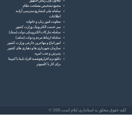
معاون اول رییس جمهور
مجمع تشخیص مصلحت نظام
سامانه ملی انتشارودسترسی آزادبه
اطلاعات
معاونت امور زنان و خانواده
میز خدمت الکترونیک وزارت کشور
سامانه تدارکات الکترونیکی دولت (ستاد)
سامانه ارتباط مردم و دولت (سامد)
امور اتباع و مهاجرین خارجی وزارت کشور
سازمان شهرداری ها و دهیاری های کشور
پذیرش و جذب امریه
دانلودنرم افزارهوشمند افراد نابینا یا کم‌بینا
برای کار با کامپیوتر
کلیه حقوق متعلق به استانداری ایلام است 2026 ©