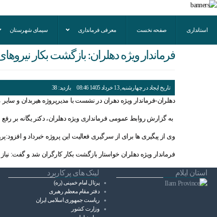
استانداری
صفحه نخست
معرفی فرمانداری
سیمای شهرستان
فرماندار ویژه دهلران: بازگشت بکار نیرو
تاریخ ایجاد در چهارشنبه, 13 خرداد 1405 08:46
بازدید: 38
دهلران-فرماندار ویژه دهران در نشست با مدیرپروژه هیربدان و سایر 
به گزارش روابط عمومی فرمانداری ویژه دهلران، دکتر یگانه بر رفع م
وی از پیگیری ها برای از سرگیری فعالیت این پروژه خبرداد و افزود:پرو
فرماندار ویژه دهلران خواستار بازگشت بکار کارگران شد و گفت: نیاز
استان ایلام
لینک های پرکاربرد
پرتال امام خمینی (ره)
دفتر مقام معظم رهبری
ریاست ‌جمهوری اسلامی ایران
وزارت کشور