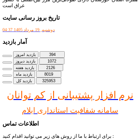
عراق است
تاریخ بروز رسانی سایت
دوشنبه, 19 مرداد 1405 04:37
آمار بازدید
394
بازدید امروز
1072
بازدید دیروز
2126
بازدید هفته
8019
بازدید ماه
325953
بازدید کل
نرم افز
ار پشتیبانی از کم توانان
سامانه شفافیت استانداری ایلام
اطلاعات تماس
برای ارتباط با ما از روش های زیر می توانید اقدام کنید :