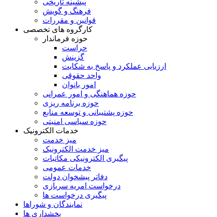
پیشینه تاریخی
فرهنگ و گویش
قوانین و مقررات
کارگروه های تخصصی
حوزه فرماندار
حراست
گزینش
ارزيابی عملکرد و پاسخ به شکايت
واحد حقوقی
امور بانوان
حوزه هماهنگی و امور عمرانی
حوزه برنامه ريزی
حوزه پشتيبانی و توسعه منابع
حوزه سیاسی امنیتی
خدمات الکترونیک
میز خدمت
میز خدمت الکترونیک
پیگیری الکترونیکی مکاتبات
خدمات عمومی
دفاتر پیشخوان دولت
درخواست امریه سربازی
پیگیری درخواست ها
نمایندگان و شوراها
بخشداری ها