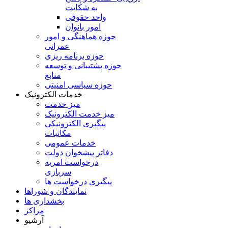
به شکايت
واحد حقوقی
امور بانوان
حوزه هماهنگی و امور
عمرانی
حوزه برنامه ريزی
حوزه پشتيبانی و توسعه
منابع
حوزه سیاسی امنیتی
خدمات الکترونیک
میز خدمت
میز خدمت الکترونیک
پیگیری الکترونیکی
مکاتبات
خدمات عمومی
دفاتر پیشخوان دولت
درخواست امریه
سربازی
پیگیری درخواست ها
نمایندگان و شوراها
بخشداری ها
مراکز
آرشیو