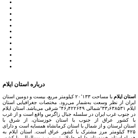
وزارت کشور
معاون اول رییس جمهور
مجمع تشخیص مصلحت نظام
سامانه ملی انتشارودسترسی آزادبه اطلاعات
معاونت امور زنان و خانواده
میز خدمت الکترونیک وزارت کشور
سامانه تدارکات الکترونیکی دولت (ستاد)
سامانه ارتباط مردم و دولت (سامد)
امور اتباع و مهاجرین خارجی وزارت کشور
سازمان شهرداری ها و دهیاری های کشور
پذیرش و جذب امریه
دانلودنرم افزارهوشمند افراد نابینا یا کم‌بینا برای کار با
کامپیوتر
درباره استان ایلام
استان ایلام
با مساحت ۲۰٬۱۳۳ کیلومتر مربع، بیست و دومین استان
ایران از نظر وسعت به‌شمار می‌رود. مختصات جغرافیایی استان
ایلام ۳۳٫۶۳۸۵۳۱°شمالی ۴۶٫۴۲۲۶۴۹° شرقی می‌باشد. استان ایلام
در جنوب غرب ایران در سلسله جبال زاگرس واقع است و از غرب
با کشور عراق از جنوب با استان خوزستان، از شرق با
استان لرستان و از شمال با استان کرمانشاه همسایه است و دارای
۴۲۵ کیلومتر مرز مشترک با کشور عراق است. استان ایلام به
همراه استان خوزستان دارای طولانی‌ترین مرز بین‌المللی با کشور