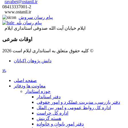
ravabet@ostanil.ir
08413337001-2
www.ostanil.ir
پیام رسان سروش
پیام رسان بله
ایلام خیابان آیت الله صدوقی استانداری ایلام
اوقات شرعی
کلیه حقوق متعلق به استانداری ایلام است 2026 ©
دانش پژوهان اکباتان
بالا
صفحه اصلی
معاونت ها ودفاتر
حوزه استاندار
دفتر استاندار
دفتر بازرسی، مدیریت عملکرد و امور حقوقی
اداره کل روابط عمومی و امور بین الملل
اداره کل حراست
هسته گزینش
دفتر امور بانوان و خانواده