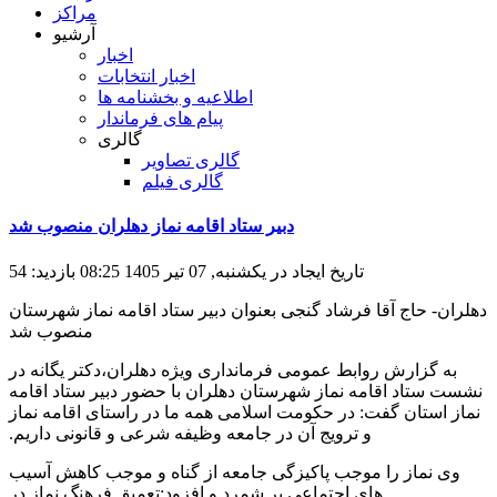
مراکز
آرشیو
اخبار
اخبار انتخابات
اطلاعیه و بخشنامه ها
پیام های فرماندار
گالری
گالری تصاویر
گالری فیلم
دبیر ستاد اقامه نماز دهلران منصوب شد
تاریخ ایجاد در یکشنبه, 07 تیر 1405 08:25
بازدید: 54
دهلران- حاج آقا فرشاد گنجی بعنوان دبیر ستاد اقامه نماز شهرستان
منصوب شد
به گزارش روابط عمومی فرمانداری ویژه دهلران،دکتر یگانه در
نشست ستاد اقامه نماز شهرستان دهلران با حضور دبیر ستاد اقامه
نماز استان گفت: در حکومت اسلامی همه ما در راستای اقامه نماز
و ترویج آن در جامعه وظیفه شرعی و قانونی داریم.
وی نماز را موجب پاکیزگی جامعه از گناه و موجب کاهش آسیب
های اجتماعی بر شمرد و افزود:تعمیق فرهنگ نماز در