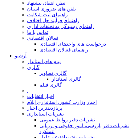
نظر، انتقاد، پیشنهاد
تلفن های ضروری استان
راهنمای ثبت شکایت
راهنمای فرآیند حل اختلاف
راهنمای رسیدگی به تخلفات اداری
تماس با ما
فعالان اقتصادی
درخواست های واحدهای اقتصادی
راهنمای فعالان اقتصادی
آرشیو
پیام های استاندار
گالری
گالری تصاویر
گالری استاندار
گالری فیلم
اخبار انتخابات
اخبار وزارت کشور، استانداری ایلام
پربازدیدترین اخبار
نشریات استانداری
نشریات دفتر روابط عمومی
نشريات دفتر بازرسی، امور حقوقی و ارزيابی
عملکرد
نشريات دفترپدافندغيرعامل