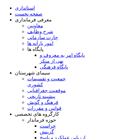
استانداری
صفحه نخست
معرفی فرمانداری
معاونین
شرح وظایف
چارت سازمانی
امور یارانه ها
پایگاه ها
پایگاه امر به معروف و
نهی از منکر
پایگاه فرهنگی
سیمای شهرستان
جمعیت و تقسیمات
کشوری
موقعیت جغرافیایی
پیشینه تاریخی
فرهنگ و گویش
قوانین و مقررات
کارگروه های تخصصی
حوزه فرماندار
حراست
گزینش
ارزيابی عملکرد و پاسخ