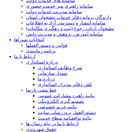
سامانه های خدمات دولت
سامانه راهبری میز خدمت حضوری
سامانه مدیریت خدمات دولت
دارندگان پروانه دفاتر خدمات پیشخوان استان
سامانه انتشار و دسترسی آزاد به اطلاعات
پیشخوان ارباب رجوع (ثبت و رهگیری مکاتبات)
سامانه آموزش، پژوهش و مدیریت دانش
انتخابات شوراها
قوانین و دستورالعملها
برنامه زمانبندی
ارتباط با ما
درباره استانداری
شرح وظایف استانداری
نمودار سازمانی
درباره ما
تلفن دفاتر مدیران استانداری
خط مشی تارنما
بیانیه راهبرد مشارکت عمومی
تصمیم گیری الکترونیکی
بیانیه حریم خصوصی
دستورالعمل بروزرسانی سایت
بیانیه توافقنامه سطح خدمت
ارتباط با ما در پیام رسان ها
حقوق شهروندی