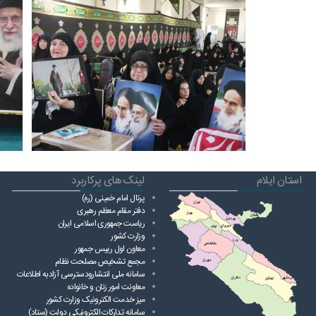
استان ایلام
لینک های پرکاربرد
پرتال امام خمینی (ره)
دفتر مقام معظم رهبری
ریاست ‌جمهوری اسلامی ایران
وزارت کشور
معاون اول رییس جمهور
مجمع تشخیص مصلحت نظام
سامانه ملی انتشارودسترسی آزادبه اطلاعات
معاونت امور زنان و خانواده
میز خدمت الکترونیک وزارت کشور
سامانه تدارکات الکترونیکی دولت (ستاد)