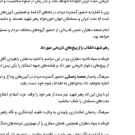
تاریخی ملت ایران جاودانه خواهد ماند و گذر زمان از شکوه شخصیت و ا
وی با اشاره به حضور گسترده مردم در ماه‌های گذشته و همچنین آیین‌های
شده که ملت ایران و مسلمانان جهان خون‌خواه رهبر شهید هستند و دشمنان 
امام جمعه دهلران ضمن قدردانی از حضور گروه‌های مختلف مردم و مسئولا
خواهد بود.
رهبر شهید انقلاب را از پیچ‌های تاریخی عبور داد
فرمانده سپاه ناحیه دهلران نیز در این مراسم با اشاره به نقش راهبردی آ
از پیچ‌های دشوار تاریخی عبور داد و نقشه‌های جبهه استکبار را یکی پس ا
سرهنگ پاسدار
محمد رحمانی
حضور گسترده مردم در آیین‌های وداع و تشیی
اجازه نخواهد داد بدخواهان به اهداف شوم خود دست یابند.
او با بیان این‌ که رهبر شهید نیم‌ سده از عمر خود را وقف عزت اسلام، اع
ملت‌های مسلمان را شتاب بخشید.
سرهنگ رحمانی امانتداری، پایبندی به ولایت فقیه، آینده‌نگری و نگاه راهب
فرمانده سپاه دهلران همچنین فضای مجازی را از مهم‌ترین عرصه‌های جنگ
وی با اشاره به تأکیدهای رهبر شهید بر اقتصاد مقاومتی، توضیح داد که ت