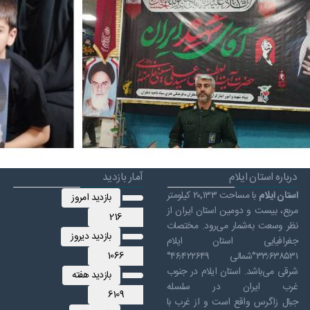
درباره استان ایلام
آمار بازدید
استان ایلام
با مساحت ۲۰٬۱۳۳ کیلومتر
بازدید امروز
مربع، بیست و دومین استان ایران از
216
نظر وسعت به‌شمار می‌رود. مختصات
بازدید دیروز
جغرافیایی استان ایلام
1066
۳۳٫۶۳۸۵۳۱°شمالی ۴۶٫۴۲۲۶۴۹°
شرقی می‌باشد. استان ایلام در جنوب
بازدید هفته
غرب ایران در سلسله
6109
جبال زاگرس واقع است و از غرب با