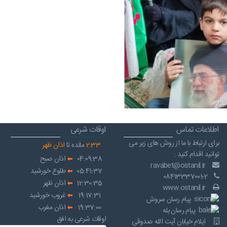
اطلاعات تماس
اوقات شرعی
برای ارتباط با ما از روش های زیر می
33
:
2
مانده تا
اذان ظهر
توانید اقدام کنید :
04:09:38
اذان صبح
ravabet@ostanil.ir
05:41:37
طلوع خورشید
08413337001-2
12:30:35
اذان ظهر
www.ostanil.ir
19:17:31
غروب خورشید
پیام رسان سروش
19:37:00
اذان مغرب
پیام رسان بله
اوقات شرعی به افق
ایلام خیابان آیت الله صدوقی