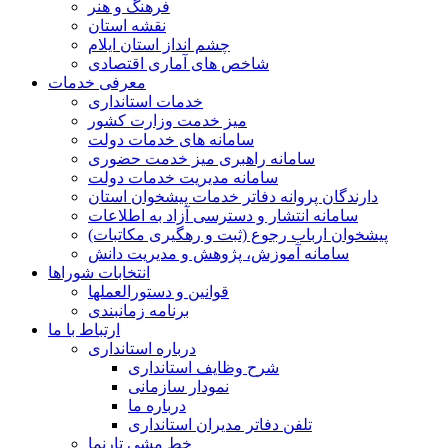
فرهنگ و هنر
نقشه استان
چشم انداز استان ایلام
شاخص های آماری اقتصادی
معرفی خدمات
خدمات استانداری
میز خدمت وزارت کشور
سامانه های خدمات دولت
سامانه راهبری میز خدمت حضوری
سامانه مدیریت خدمات دولت
دارندگان پروانه دفاتر خدمات پیشخوان استان
سامانه انتشار و دسترسی آزاد به اطلاعات
پیشخوان ارباب رجوع (ثبت و رهگیری مکاتبات)
سامانه آموزش، پژوهش و مدیریت دانش
انتخابات شوراها
قوانین و دستورالعملها
برنامه زمانبندی
ارتباط با ما
درباره استانداری
شرح وظایف استانداری
نمودار سازمانی
درباره ما
تلفن دفاتر مدیران استانداری
خط مشی تارنما