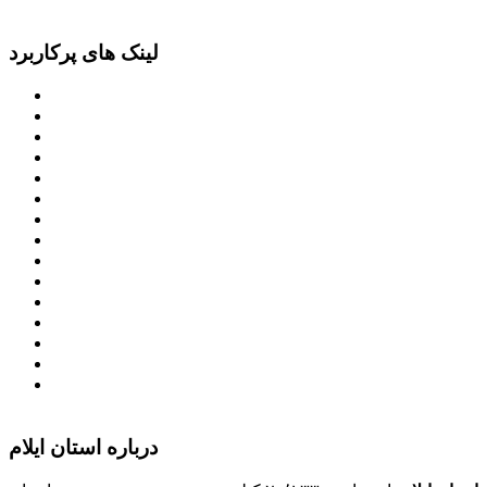
لینک های پرکاربرد
پرتال امام خمینی (ره)
دفتر مقام معظم رهبری
ریاست ‌جمهوری اسلامی ایران
وزارت کشور
معاون اول رییس جمهور
مجمع تشخیص مصلحت نظام
سامانه ملی انتشارودسترسی آزادبه اطلاعات
معاونت امور زنان و خانواده
میز خدمت الکترونیک وزارت کشور
سامانه تدارکات الکترونیکی دولت (ستاد)
سامانه ارتباط مردم و دولت (سامد)
امور اتباع و مهاجرین خارجی وزارت کشور
سازمان شهرداری ها و دهیاری های کشور
پذیرش و جذب امریه
دانلودنرم افزارهوشمند افراد نابینا یا کم‌بینا برای کار با
کامپیوتر
درباره استان ایلام