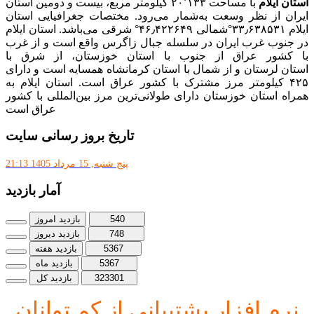
استان ایلام
با مساحت ۲۰٬۱۳۳ کیلومتر مربع، بیست و دومین استان
ایران از نظر وسعت به‌شمار می‌رود. مختصات جغرافیایی استان
ایلام ۳۳٫۶۳۸۵۳۱°شمالی ۴۶٫۴۲۲۶۴۹° شرقی می‌باشد. استان ایلام
در جنوب غرب ایران در سلسله جبال زاگرس واقع است و از غرب
با کشور عراق از جنوب با استان خوزستان، از شرق با
استان لرستان و از شمال با استان کرمانشاه همسایه است و دارای
۴۲۵ کیلومتر مرز مشترک با کشور عراق است. استان ایلام به
همراه استان خوزستان دارای طولانی‌ترین مرز بین‌المللی با کشور
عراق است
تاریخ بروز رسانی سایت
پنج شنبه, 15 مرداد 1405 21:13
آمار بازدید
540
بازدید امروز
748
بازدید دیروز
5367
بازدید هفته
5367
بازدید ماه
323301
بازدید کل
نرم افز
ار پشتیبانی از کم توانان