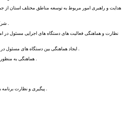
15. شرکت در جلسات مربوط به امور اقتصادی و توسعه منطقه ای (کمیسیونها، شوراها، ستادها، کارگروه ها ، کمیته ها و زیرمجموعه های آنان) .
17. ایجاد هماهنگی بین دستگاه های مسئول در امر صادرات به منظور فراهم نمودن تسهیلات لازم برای توسعه صادرات خدمات به ویژه خدمات فنی و مهندسی و ترانزیت کالا از استان .
18. هماهنگی به منظور تدوین و اجرای برنامه های حمایتی ، هدایتی ، فنی و زیربنایی بخش صادرات استان در راستای اسناد بالادستی و قوانین و مقررات مربوط .
21. پیگیری و نظارت برنامه های راهبردی ارتقای سلامت نظام اداری و مقابله با فساد در مبادلات مرزی (مناطق آزاد و ویژه ، بازارچه های مرزی ، اسکله های خاص) .