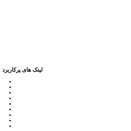
لینک های پرکاربرد
پرتال امام خمینی (ره)
دفتر مقام معظم رهبری
ریاست ‌جمهوری اسلامی ایران
وزارت کشور
معاون اول رییس جمهور
مجمع تشخیص مصلحت نظام
سامانه ملی انتشارودسترسی آزادبه اطلاعات
معاونت امور زنان و خانواده
میز خدمت الکترونیک وزارت کشور