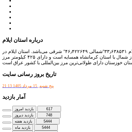
سامانه تدارکات الکترونیکی دولت (ستاد)
سامانه ارتباط مردم و دولت (سامد)
امور اتباع و مهاجرین خارجی وزارت کشور
سازمان شهرداری ها و دهیاری های کشور
پذیرش و جذب امریه
دانلودنرم افزارهوشمند افراد نابینا یا کم‌بینا برای کار با کامپیوتر
درباره استان ایلام
با مساحت ۲۰٬۱۳۳ کیلومتر مربع، بیست و دومین استان ایران از نظر وسعت به‌شمار می‌رود. مختصات جغرافیایی استان ایلام ۳۳٫۶۳۸۵۳۱°شمالی ۴۶٫۴۲۲۶۴۹° شرقی می‌باشد. استان ایلام در
جنوب غرب ایران در سلسله جبال زاگرس واقع است و از غرب با کشور عراق از جنوب با استان خوزستان، از شرق با استان لرستان و از شمال با استان کرمانشاه همسایه است و دارای ۴۲۵ کیلومتر مرز
تان خوزستان دارای طولانی‌ترین مرز بین‌المللی با کشور عراق است
تاریخ بروز رسانی سایت
پنج شنبه, 15 مرداد 1405 21:13
آمار بازدید
617
بازدید امروز
748
بازدید دیروز
5444
بازدید هفته
5444
بازدید ماه