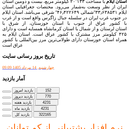
استان ایلام
با مساحت ۲۰٬۱۳۳ کیلومتر مربع، بیست و دومین استان
ایران از نظر وسعت به‌شمار می‌رود. مختصات جغرافیایی استان
ایلام ۳۳٫۶۳۸۵۳۱°شمالی ۴۶٫۴۲۲۶۴۹° شرقی می‌باشد. استان ایلام
در جنوب غرب ایران در سلسله جبال زاگرس واقع است و از غرب
با کشور عراق از جنوب با استان خوزستان، از شرق با
استان لرستان و از شمال با استان کرمانشاه همسایه است و دارای
۴۲۵ کیلومتر مرز مشترک با کشور عراق است. استان ایلام به
همراه استان خوزستان دارای طولانی‌ترین مرز بین‌المللی با کشور
عراق است
تاریخ بروز رسانی سایت
چهارشنبه, 14 مرداد 1405 09:09
آمار بازدید
152
بازدید امروز
770
بازدید دیروز
4231
بازدید هفته
4231
بازدید ماه
322165
بازدید کل
نرم افز
ار پشتیبانی از کم توانان