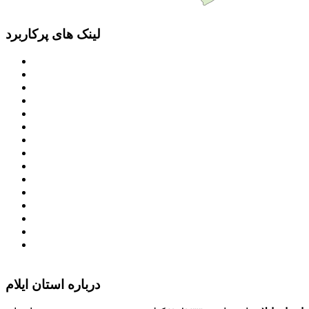
لینک های پرکاربرد
پرتال امام خمینی (ره)
دفتر مقام معظم رهبری
ریاست ‌جمهوری اسلامی ایران
وزارت کشور
معاون اول رییس جمهور
مجمع تشخیص مصلحت نظام
سامانه ملی انتشارودسترسی آزادبه اطلاعات
معاونت امور زنان و خانواده
میز خدمت الکترونیک وزارت کشور
سامانه تدارکات الکترونیکی دولت (ستاد)
سامانه ارتباط مردم و دولت (سامد)
امور اتباع و مهاجرین خارجی وزارت کشور
سازمان شهرداری ها و دهیاری های کشور
پذیرش و جذب امریه
دانلودنرم افزارهوشمند افراد نابینا یا کم‌بینا برای کار با
کامپیوتر
درباره استان ایلام