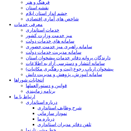
فرهنگ و هنر
نقشه استان
چشم انداز استان ایلام
شاخص های آماری اقتصادی
معرفی خدمات
خدمات استانداری
میز خدمت وزارت کشور
سامانه های خدمات دولت
سامانه راهبری میز خدمت حضوری
سامانه مدیریت خدمات دولت
دارندگان پروانه دفاتر خدمات پیشخوان استان
سامانه انتشار و دسترسی آزاد به اطلاعات
پیشخوان ارباب رجوع (ثبت و رهگیری مکاتبات)
سامانه آموزش، پژوهش و مدیریت دانش
انتخابات شوراها
قوانین و دستورالعملها
برنامه زمانبندی
ارتباط با ما
درباره استانداری
شرح وظایف استانداری
نمودار سازمانی
درباره ما
تلفن دفاتر مدیران استانداری
خط مشی تارنما