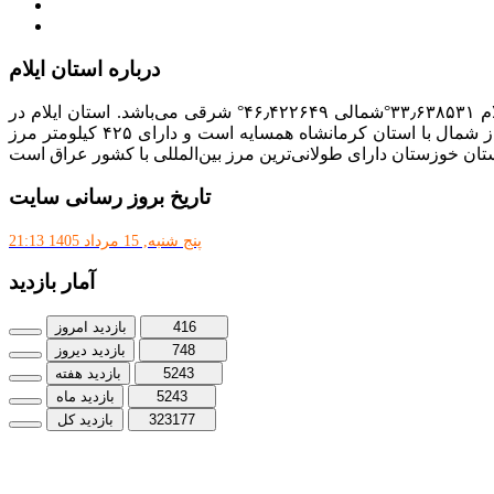
پذیرش و جذب امریه
دانلودنرم افزارهوشمند افراد نابینا یا کم‌بینا برای کار با کامپیوتر
درباره استان ایلام
با مساحت ۲۰٬۱۳۳ کیلومتر مربع، بیست و دومین استان ایران از نظر وسعت به‌شمار می‌رود. مختصات جغرافیایی استان ایلام ۳۳٫۶۳۸۵۳۱°شمالی ۴۶٫۴۲۲۶۴۹° شرقی می‌باشد. استان ایلام در
جنوب غرب ایران در سلسله جبال زاگرس واقع است و از غرب با کشور عراق از جنوب با استان خوزستان، از شرق با استان لرستان و از شمال با استان کرمانشاه همسایه است و دارای ۴۲۵ کیلومتر مرز
تان خوزستان دارای طولانی‌ترین مرز بین‌المللی با کشور عراق است
تاریخ بروز رسانی سایت
پنج شنبه, 15 مرداد 1405 21:13
آمار بازدید
416
بازدید امروز
748
بازدید دیروز
5243
بازدید هفته
5243
بازدید ماه
323177
بازدید کل