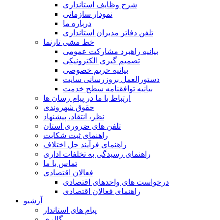
شرح وظایف استانداری
نمودار سازمانی
درباره ما
تلفن دفاتر مدیران استانداری
خط مشی تارنما
بیانیه راهبرد مشارکت عمومی
تصمیم گیری الکترونیکی
بیانیه حریم خصوصی
دستورالعمل بروزرسانی سایت
بیانیه توافقنامه سطح خدمت
ارتباط با ما در پیام رسان ها
حقوق شهروندی
نظر، انتقاد، پیشنهاد
تلفن های ضروری استان
راهنمای ثبت شکایت
راهنمای فرآیند حل اختلاف
راهنمای رسیدگی به تخلفات اداری
تماس با ما
فعالان اقتصادی
درخواست های واحدهای اقتصادی
راهنمای فعالان اقتصادی
آرشیو
پیام های استاندار
گالری