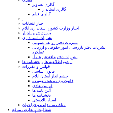
گالری تصاویر
گالری استاندار
گالری فیلم
اخبار انتخابات
اخبار وزارت کشور، استانداری ایلام
پربازدیدترین اخبار
نشریات استانداری
نشریات دفتر روابط عمومی
نشريات دفتر بازرسی، امور حقوقی و ارزيابی
عملکرد
نشريات دفترپدافندغيرعامل
آرشیو اطلاعیه ها و بخشنامه ها
قوانین و مقررات
قانون اساسی
چشم انداز استان ایلام
قانون برنامه هفتم توسعه
قوانین عادی
آئین نامه ها
بخشنامه ها
اسناد بالادستی
مناقصه، مزایده و فراخوان
شفافیت و تعارض منافع