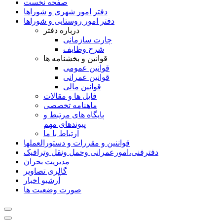
صفحه نخست
دفتر امور شهری و شوراها
دفتر امور روستایی و شوراها
درباره دفتر
چارت سازمانی
شرح وظایف
قوانین و بخشنامه ها
قوانین عمومی
قوانین عمرانی
قوانین مالی
فایل ها و مقالات
ماهنامه تخصصی
پایگاه های مرتبط و
پیوندهای مهم
ارتباط با ما
قواننین و مقررات و دستورالعملها
دفترفنی،امورعمرانی وحمل ونقل وترافيک
مدیریت بحران
گالری تصاویر
آرشیو اخبار
صورت وضعیت ها