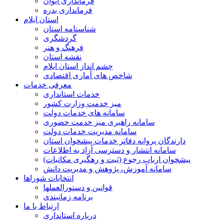
فرمانداری ایوان
فرمانداری بدره
استان ایلام
شناسنامه استان
گردشگری
فرهنگ و هنر
نقشه استان
چشم انداز استان ایلام
شاخص های آماری اقتصادی
معرفی خدمات
خدمات استانداری
میز خدمت وزارت کشور
سامانه های خدمات دولت
سامانه راهبری میز خدمت حضوری
سامانه مدیریت خدمات دولت
دارندگان پروانه دفاتر خدمات پیشخوان استان
سامانه انتشار و دسترسی آزاد به اطلاعات
پیشخوان ارباب رجوع (ثبت و رهگیری مکاتبات)
سامانه آموزش، پژوهش و مدیریت دانش
انتخابات شوراها
قوانین و دستورالعملها
برنامه زمانبندی
ارتباط با ما
درباره استانداری