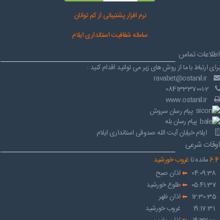
نرم افز
ار پشتیبانی از کم توانان
سامانه شفافیت استانداری ایلام
اطلاعات تماس
برای ارتباط با ما از روش های زیر می توانید اقدام کنید :
ravabet@ostanil.ir
08413337001-2
www.ostanil.ir
پیام رسان سروش
پیام رسان بله
ایلام خیابان آیت الله صدوقی استانداری ایلام
اوقات شرعی
4
:
6
مانده تا
غروب خورشید
04:09:38
اذان صبح
05:41:37
طلوع خورشید
12:30:35
اذان ظهر
19:17:31
غروب خورشید