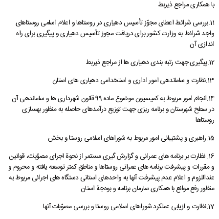
با همكاری مراجع ذیربط
راهنمای فعالان اقتصادی
قانون برنامه هفتم توسعه
11.بررسی شرائط اعطای مجوّز تأسیس دهیاری در روستاها و اعلام اسامی روستاهای
قوانین عادی
واجد شرائط به وزارت كشور برای دریافت مجوز تأسیس دهیاری و پیگیری برای راه
اندازی آن
آئین نامه ها
12.پیگیری جهت رتبه بندی دهیاری ها از مراجع ذیربط
بخشنامه ها
13.نظارت و ساماندهی امور اداری و استخدامی دهیاری های استان
اسناد بالادستی
14.انجام امور مربوط به كمیسیون موضوع ماده 99 قانون شهرداری ها و ساماندهی آن
در سطح شهرستان و برنامه ریزی جهت توزیع درآمدهای حاصله به منظور بهسازی
روستاها
15.راهبری و پشتیبانی امور مربوط به شوراهای اسلامی روستا و بخش
16. نظارت بر برنامه های عمرانی و گزارش گیری مستمر از نحوة اجرای مصوّبات، قوانین
و مقررات و پیشرفت برنامه های عمرانی روستاها و مناطق كمتر توسعه یافته و محروم و
عنداللزوم و اعلام عدم پیشرفت آنها به واحدهای استانی دستگاه های اجرائی مربوط به
منظور رفع موانع با همكاری سازمان برنامه و بودجة استان
17.نظارت و ازیابی عملكرد شوراهای اسلامی روستا و بررسی مصوّبات آنها