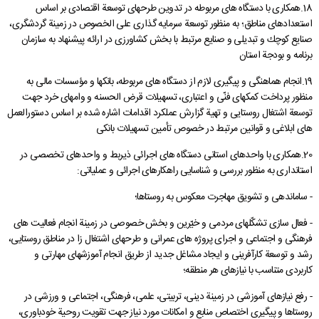
18.همكاری با دستگاه های مربوطه در تدوین طرحهای توسعة اقتصادی بر اساس
استعدادهای مناطق؛ ‌به منظور توسعة سرمایه گذاری علی الخصوص در زمینة گردشگری،
صنایع كوچك و تبدیلی و صنایع مرتبط با بخش كشاورزی در ارائه پیشنهاد به سازمان
برنامه و بودجة استان
19.انجام هماهنگی و پیگیری لازم از دستگاه های مربوطه، بانكها و مؤسسات مالی به
منظور پرداخت كمكهای فنّی و اعتباری، تسهیلات قرض الحسنه و وامهای خرد جهت
توسعة اشتغال روستایی و تهیة گزارش عملكرد اقدامات اشاره شده بر اساس دستورالعمل
های ابلاغی و قوانین مرتبط در خصوص تأمین تسهیلات بانكی
20.همكاری با واحدهای استانی دستگاه های اجرائی ذیربط و واحدهای تخصصی در
استانداری به منظور بررسی و شناسایی راهكارهای اجرائی و عملیاتی:
- ساماندهی و تشویق مهاجرت معكوس به روستاها؛
- فعال سازی تشكّلهای مردمی و خيّرین و بخش خصوصی در زمینة انجام فعالیت های
فرهنگی و اجتماعی و اجرای پروژه های عمرانی و طرحهای اشتغال زا در مناطق روستایی،
رشد و توسعة كارآفرینی و ایجاد مشاغل جدید از طریق انجام آموزشهای مهارتی و
كاربردی متناسب با نیازهای هر منطقه؛
- رفع نیازهای آموزشی در زمینة دینی، تربیتی، علمی، فرهنگی، اجتماعی و ورزشی در
روستاها و پیگیری اختصاص منابع و امكانات مورد نیاز جهت تقویت روحیة خودباوری،