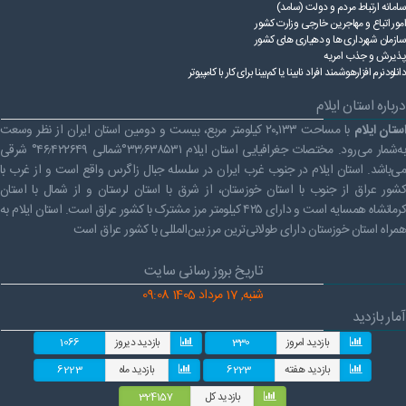
سامانه ارتباط مردم و دولت (سامد)
امور اتباع و مهاجرین خارجی وزارت کشور
سازمان شهرداری ها و دهیاری های کشور
پذیرش و جذب امریه
دانلودنرم افزارهوشمند افراد نابینا یا کم‌بینا برای کار با کامپیوتر
درباره استان ایلام
ستان ایلام
با مساحت ۲۰٬۱۳۳ کیلومتر مربع، بیست و دومین استان ایران از نظر وسعت
به‌شمار می‌رود. مختصات جغرافیایی استان ایلام ۳۳٫۶۳۸۵۳۱°شمالی ۴۶٫۴۲۲۶۴۹° شرقی
می‌باشد. استان ایلام در جنوب غرب ایران در سلسله جبال زاگرس واقع است و از غرب با
کشور عراق از جنوب با استان خوزستان، از شرق با استان لرستان و از شمال با استان
کرمانشاه همسایه است و دارای ۴۲۵ کیلومتر مرز مشترک با کشور عراق است. استان ایلام به
همراه استان خوزستان دارای طولانی‌ترین مرز بین‌المللی با کشور عراق است
تاریخ بروز رسانی سایت
شنبه, 17 مرداد 1405 09:08
آمار بازدید
بازدید امروز
330
بازدید دیروز
1066
بازدید هفته
6223
بازدید ماه
6223
بازدید کل
324157