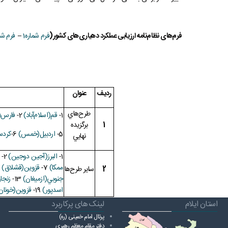
فرم‌های نظام‌نامه ارزيابی عملکرد دهياری‌های کشور(
فرم شماره1
–
فرم شما
رديف
عنوان
طرح‌هاي
1-
قم(اسلام‌آباد)
2-
فارس(
1
برگزيده
5-
اردبيل(خمس)
6-
کردس
نهايي
1-
البرز(آجين دوجين)
2-
ا
ممکا)
7-
قزوين(قشلاق)
8-
2
ساير طرح‌ها
جنوبي(ازميغان)
13-
زنجا
اسد‌پور)
19-
قزوين(خونان
استان ایلام
لینک های پرکاربرد
پرتال امام خمینی (ره)
دفتر مقام معظم رهبری