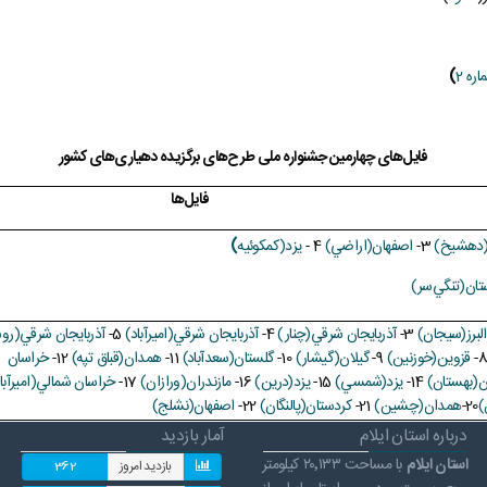
ره 2
)
فايل‌های چهارمين جشنواره ملی طرح‌های برگزيده دهياری‌های کشور
فايل‌ها
دهشيخ)
3-
اصفهان(اراضي)
4 -
يزد(کمکوئيه
)
تان(تنگي‌سر)
لبرز(سيجان)
3-
آذربايجان شرقي(چنار)
4-
آذربايجان شرقي(اميرآباد)
5-
آذربايجان شرقي(روس
قزوين(خوزنين)
9-
گيلان(گيشار)
10-
گلستان(سعدآباد)
11-
همدان(قباق تپه)
12-
خراسان
ن(بهستان)
14-
يزد(شمسي)
15-
يزد(درين)
16-
مازندران(ورازان)
17-
خراسان شمالي(اميرآبا
)
20-
همدان(چشين)
21-
کردستان(پالنگان)
22-
اصفهان(نشلج)
درباره استان ایلام
آمار بازدید
استان ایلام
با مساحت ۲۰٬۱۳۳ کیلومتر
بازدید امروز
362