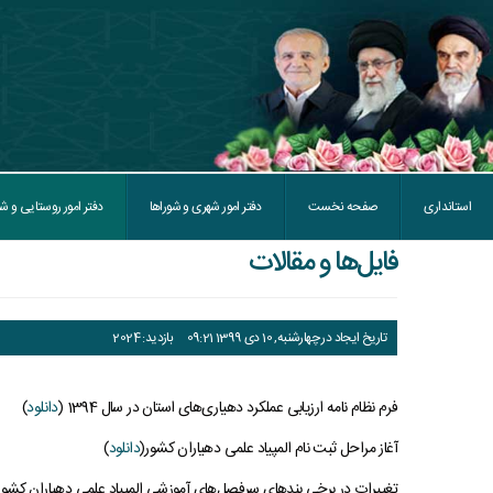
استانداری
صفحه نخست
دفتر امور شهری و شوراها
دفتر امور روستایی و شو
فايل‌ها و مقالات
تاریخ ایجاد در چهارشنبه, 10 دی 1399 09:21
بازدید: 2024
فرم نظام نامه ارزيابی عملکرد دهياری‌های استان در سال 1394 (
دانلود
)
آغاز مراحل ثبت نام المپياد علمی دهياران کشور(
دانلود
)
تغييرات در برخی بندهای سرفصل‌های آموزشی المپياد علمی دهياران کشور