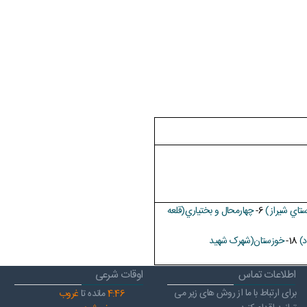
تاي شيراز)
6-
چهارمحال و بختياري(قلعه
د)
18-
خوزستان(شهرک شهيد
اطلاعات تماس
اوقات شرعی
برای ارتباط با ما از روش های زیر می
46
:
4
مانده تا
غروب