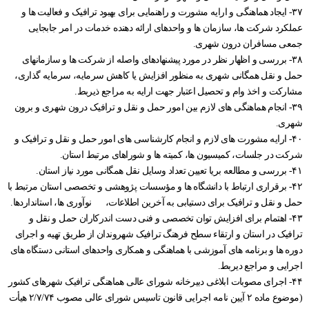
۳۷- ایجاد هماهنگی و ارایه مشورت و راهنمایی برای بهبود ترافیک و فعالیت ها و
عملکرد شرکت ها، سازمان ها و واحدهای ارائه دهنده خدمات در امر جابجایی
جمعی مسافران درون شهری.
۳۸- بررسی و اظهار نظر در مورد پیشنهادهای واصله از شرکت ها و سازمانهای
حمل و نقل همگانی شهری به منظور افزایش یا کاهش سرمایه، سرمایه گذاری،
مشارکت و اخذ وام و تحصیل اعتبار جهت ارایه به مراجع ذیربط.
۳۹- انجام هماهنگی های لازم بین امور حمل و نقل و ترافیک درون شهری و برون
شهری.
۴۰- ارایه مشورت های لازم و انجام کارشناسی های امور حمل و نقل و ترافیک و
شرکت در جلسات، کمیسیون ها، کمیته ها و شوراهای مرتبط استان.
۴۱- بررسی و مطالعه بریا تعیین تعداد وسایل نقل همگانی مورد نیاز استان.
۴۲- برقراری ارتباط با دانشگاه ها و مؤسسات پژوهشی و تخصصی استان مرتبط با
حمل و نقل و ترافیک برای دستیابی به آخرین اطلاعات، نوآوری ها، استانداردها.
۴۳- اهتمام برای افزایش توان تخصصی و فنی دست اندرکاران حمل و نقل و
ترافیک در استان و ارتقاء سطح فرهنگ ترافیک شهروندان از طریق تهیه و اجرای
دوره ها و برنامه های آموزشی با هماهنگی و همکاری واحدهای استانی دستگاه های
اجرایی و مراجع دیربط.
۴۴- اجرای مصوبات ابلاغی دبیرخانه شورای عالی هماهنگی ترافیک شهرهای کشور
(موضوع ماده ۲ آیین نامه اجرایی قانون تاسیس شورای عالی مصوب ۲/۷/۷۴ هیأت