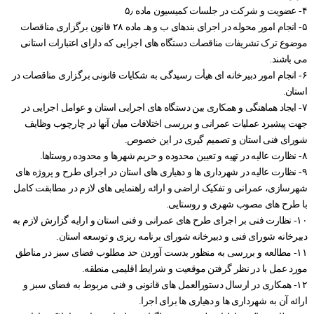
۴- عضویت و شرکت در جلسات کمیسیون ماده ۵٫
فرمانداری آبدانان
مدیریت بحران
پیام های استاندار
شفافیت و تعارض منافع
چشم انداز استان ایلام
خط مشی تارنما
شرح وظایف استانداری
دفتر امور بانوان و خانواده
سامانه راهبری میز خدمت حضوری
پایگاه امر به معروف و نهی از منکر
دفتر برنامه ریزی نوسازی و تحول اداری
۵- انجام امور محوله در اجرای بندهای ب و هـ ماده ۲۸ قانون برگزاری مناقصات
موضوع ترک تشریفات مناقصات دستگاه های اجرایی که دارای اعتبارات استانی
گالری
نمودار سازمانی
شورای فرهنگی
فرمانداری سیروان
دفتر امور اداری مالی
ارتباط با ما در پیام رسان ها
شاخص های آماری اقتصادی
سامانه مدیریت خدمات دولت
بیانیه راهبرد مشارکت عمومی
پیشخوان ارباب رجوع(ثبت و پیگیری مکاتبات)
می باشند.
درباره ما
حقوق شهروندی
فرمانداری چرداول
گالری تصاویر
تصمیم گیری الکترونیکی
پرسش و پاسخ های متداول
پایگاه بنیاد شهید و امور ایثارگران
دارندگان پروانه دفاتر خدمات پیشخوان استان
۶- انجام امور دبیرخانه ای هیأت رسیدگی به شکایات قانونی برگزاری مناقصات در
استان.
جستجو
گالری فیلم
اخبار انتخابات
فرمانداری هلیلان
گالری استاندار
نظر، انتقاد، پیشنهاد
بیانیه حریم خصوصی
تلفن دفاتر مدیران استانداری
قرارگاه اقتصادی مقاومتی استان
سامانه انتشار و دسترسی آزاد به اطلاعات
۷- ایجاد هماهنگی و همکاری بین دستگاه های اجرایی استان و عوامل اجرایی در
جهت پیشبرد عملیات عمرانی و بررسی اختلافات میان آنها در چارچوب وظایف
فرمانداری ملکشاهی
تلفن های ضروری استان
دستورالعمل بروزرسانی سایت
اخبار وزارت کشور، استانداری ایلام
پیشخوان ارباب رجوع (ثبت و رهگیری مکاتبات)
شورای فنی استان و تصمیم گیری در این خصوص.
۸- نظارت عالیه در تهیه و تعیین محدوده و حریم شهرها و محدوده روستاها.
فرمانداری ایوان
پربازدیدترین اخبار
راهنمای ثبت شکایت
بیانیه توافقنامه سطح خدمت
سامانه آموزش، پژوهش و مدیریت دانش
۹- نظارت عالیه در شهرداری ها و دهیاری های استان در اجرای طرح و پروژه های
فرمانداری بدره
نشریات استانداری
راهنمای فرآیند حل اختلاف
شهرسازی، عمرانی و تفکیک اراضی و ارائه راهنمایی های لازم در مطابقت کامل
با طرح های مصوب شهری و روستایی.
نشریات دفتر روابط عمومی
آرشیو اطلاعیه ها و بخشنامه ها
راهنمای رسیدگی به تخلفات اداری
۱۰- نظارت فنی بر اجرای طرح های عمرانی و فنی استان و ارایه گزارش لازم به
دبیرخانه شورای فنی و دبیرخانه شورای برنامه ریزی و توسعه استان.
تماس با ما
قوانین و مقررات
نشريات دفتر بازرسی، امور حقوقی و ارزيابی عملکرد
۱۱- مطالعه و بررسی به منظور بدست آوردن حد مطلوب فضای سبز در مناطق
مورد عمل با در نظر گرفتن موقعیت و شرایط اقلیمی منطقه.
قانون اساسی
فعالان اقتصادی
مناقصه، مزایده و فراخوان
نشريات دفترپدافندغيرعامل
۱۲- همکاری در ارسال دستورالعمل های قانونی و فنی مربوط به فضای سبز و
چشم انداز استان ایلام
درخواست های واحدهای اقتصادی
ارائه آن به شهرداری ها و دهیاری ها برای اجرا.