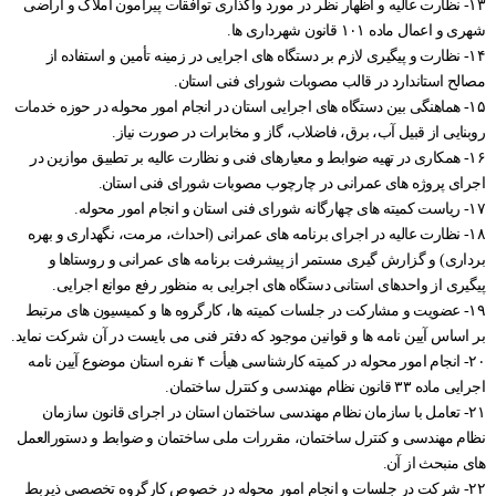
۱۳- نظارت عالیه و اظهار نظر در مورد واگذاری توافقات پیرامون املاک و اراضی
راهنمای فعالان اقتصادی
قانون برنامه هفتم توسعه
شهری و اعمال ماده ۱۰۱ قانون شهرداری ها.
۱۴- نظارت و پیگیری لازم بر دستگاه های اجرایی در زمینه تأمین و استفاده از
قوانین عادی
مصالح استاندارد در قالب مصوبات شورای فنی استان.
۱۵- هماهنگی بین دستگاه های اجرایی استان در انجام امور محوله در حوزه خدمات
آئین نامه ها
روبنایی از قبیل آب، برق، فاضلاب، گاز و مخابرات در صورت نیاز.
بخشنامه ها
۱۶- همکاری در تهیه ضوابط و معیارهای فنی و نظارت عالیه بر تطبیق موازین در
اجرای پروژه های عمرانی در چارچوب مصوبات شورای فنی استان.
اسناد بالادستی
۱۷- ریاست کمیته های چهارگانه شورای فنی استان و انجام امور محوله.
۱۸- نظارت عالیه در اجرای برنامه های عمرانی (احداث، مرمت، نگهداری و بهره
برداری) و گزارش گیری مستمر از پیشرفت برنامه های عمرانی و روستاها و
پیگیری از واحدهای استانی دستگاه های اجرایی به منظور رفع موانع اجرایی.
۱۹- عضویت و مشارکت در جلسات کمیته ها، کارگروه ها و کمیسیون های مرتبط
بر اساس آیین نامه ها و قوانین موجود که دفتر فنی می بایست در آن شرکت نماید.
۲۰- انجام امور محوله در کمیته کارشناسی هیأت ۴ نفره استان موضوع آیین نامه
اجرایی ماده ۳۳ قانون نظام مهندسی و کنترل ساختمان.
۲۱- تعامل با سازمان نظام مهندسی ساختمان استان در اجرای قانون سازمان
نظام مهندسی و کنترل ساختمان، مقررات ملی ساختمان و ضوابط و دستورالعمل
های منبحث از آن.
۲۲- شرکت در جلسات و انجام امور محوله در خصوص کارگروه تخصصی ذیربط