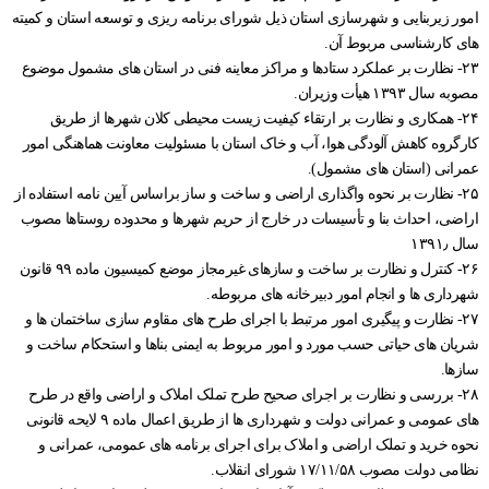
امور زیربنایی و شهرسازی استان ذیل شورای برنامه ریزی و توسعه استان و کمیته
های کارشناسی مربوط آن.
۲۳- نظارت بر عملکرد ستادها و مراکز معاینه فنی در استان های مشمول موضوع
مصوبه سال ۱۳۹۳ هیأت وزیران.
۲۴- همکاری و نظارت بر ارتقاء کیفیت زیست محیطی کلان شهرها از طریق
کارگروه کاهش آلودگی هوا، آب و خاک استان با مسئولیت معاونت هماهنگی امور
عمرانی (استان های مشمول).
۲۵- نظارت بر نحوه واگذاری اراضی و ساخت و ساز براساس آیین نامه استفاده از
اراضی، احداث بنا و تأسیسات در خارج از حریم شهرها و محدوده روستاها مصوب
سال ۱۳۹۱٫
۲۶- کنترل و نظارت بر ساخت و سازهای غیرمجاز موضع کمیسیون ماده ۹۹ قانون
شهرداری ها و انجام امور دبیرخانه های مربوطه.
۲۷- نظارت و پیگیری امور مرتبط با اجرای طرح های مقاوم سازی ساختمان ها و
شریان های حیاتی حسب مورد و امور مربوط به ایمنی بناها و استحکام ساخت و
سازها.
۲۸- بررسی و نظارت بر اجرای صحیح طرح تملک املاک و اراضی واقع در طرح
های عمومی و عمرانی دولت و شهرداری ها از طریق اعمال ماده ۹ لایحه قانونی
نحوه خرید و تملک اراضی و املاک برای اجرای برنامه های عمومی، عمرانی و
نظامی دولت مصوب ۱۷/۱۱/۵۸ شورای انقلاب.