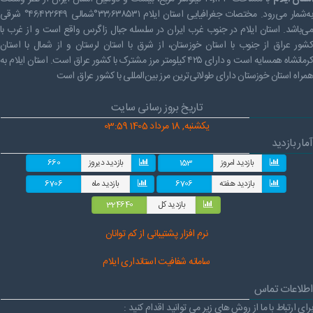
به‌شمار می‌رود. مختصات جغرافیایی استان ایلام ۳۳٫۶۳۸۵۳۱°شمالی ۴۶٫۴۲۲۶۴۹° شرقی
می‌باشد. استان ایلام در جنوب غرب ایران در سلسله جبال زاگرس واقع است و از غرب با
کشور عراق از جنوب با استان خوزستان، از شرق با استان لرستان و از شمال با استان
کرمانشاه همسایه است و دارای ۴۲۵ کیلومتر مرز مشترک با کشور عراق است. استان ایلام به
همراه استان خوزستان دارای طولانی‌ترین مرز بین‌المللی با کشور عراق است
تاریخ بروز رسانی سایت
یکشنبه, 18 مرداد 1405 03:59
آمار بازدید
بازدید امروز
153
بازدید دیروز
660
بازدید هفته
6706
بازدید ماه
6706
بازدید کل
324640
نرم افز
ار پشتیبانی از کم توانان
سامانه شفافیت استانداری ایلام
اطلاعات تماس
برای ارتباط با ما از روش های زیر می توانید اقدام کنید :