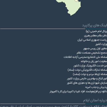
لینک های پرکاربرد
پرتال امام خمینی (ره)
دفتر مقام معظم رهبری
ریاست ‌جمهوری اسلامی ایران
وزارت کشور
معاون اول رییس جمهور
مجمع تشخیص مصلحت نظام
سامانه ملی انتشارودسترسی آزادبه اطلاعات
معاونت امور زنان و خانواده
میز خدمت الکترونیک وزارت کشور
سامانه تدارکات الکترونیکی دولت (ستاد)
سامانه ارتباط مردم و دولت (سامد)
امور اتباع و مهاجرین خارجی وزارت کشور
سازمان شهرداری ها و دهیاری های کشور
پذیرش و جذب امریه
دانلودنرم افزارهوشمند افراد نابینا یا کم‌بینا برای کار با کامپیوتر
درباره استان ایلام
ستان ایلام
با مساحت ۲۰٬۱۳۳ کیلومتر مربع، بیست و دومین استان ایران از نظر وسعت