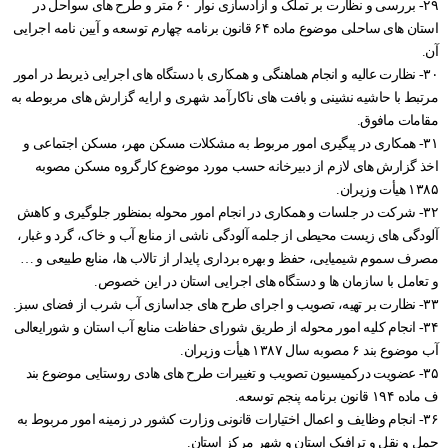
۲۹- بررسی و نظارت بر تملک و آزادسازی نوار ۶۰ متر و طرح های سواحل در
استان های ساحلی موضوع ماده ۶۴ قانون برنامه چهارم توسعه و آیین نامه اجرایی
آن.
۳۰- نظارت عالیه و انجام هماهنگی و همکاری با دستگاه های اجرایی ذیربط در امور
مرتبط با حاشیه نشینی و بافت های ناکارآمد شهری و ارایه گزارش های مربوطه به
مقامات مافوق.
۳۱- همکاری در پیگیری امور مربوط به مشکلات مسکن مهر، مسکن اجتماعی و
اخذ گزارش های لازم از دبیرخانه حسب مورد موضوع کارگروه مسکن مصوبه
۱۳۸۵ هیأت وزیران.
۳۲- شرکت در جلسات و همکاری در انجام امور محوله بمنظور جلوگیری و کاهش
آلودگی های زیست محیطی از جلمه آلودگی ناشی از منابع آب و خاک، گرد و غبار،
مصرف سموم شیمیایی، حفظ و بهره برداری پایدار از تالاب ها، منابع طبیعی و …
و تعامل با سازمان ها و دستگاه های اجرایی استان در این خصوص.
۳۳- نظارت بر تهیه، تصویب و اجرای طرح های جداسازی آب شرب از فضای سبز.
۳۴- انجام کلیه امور محوله از طریق شورای حفاظت منابع آب استان و شورایعالی
آب موضوع بند ۶ مصوبه سال ۱۳۸۷ هیأت وزیران.
۳۵- عضویت درکمیسیون تصویب و تغییرات طرح های هادی روستایی موضوع بند
ف ماده ۱۹۴ قانون برنامه پنجم توسعه.
۳۶- انجام وظایف و اعمال اختیارات قانونی وزارت کشور در زمینه امور مربوط به
حمل و نقل و ترافیک استان و شهر مرکز استان.