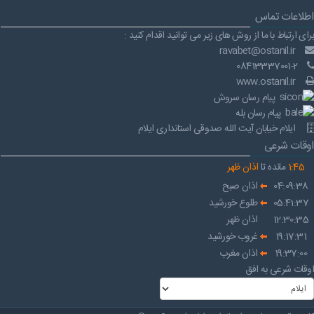
اطلاعات تماس
برای ارتباط با ما از روش های زیر می توانید اقدام کنید :
ravabet@ostanil.ir
08413337001-2
www.ostanil.ir
پیام رسان سروش
پیام رسان بله
ایلام خیابان آیت الله صدوقی استانداری ایلام
اوقات شرعی
45
:
1
مانده تا
اذان ظهر
04:09:38
اذان صبح
05:41:37
طلوع خورشید
12:30:35
اذان ظهر
19:17:31
غروب خورشید
19:37:00
اذان مغرب
اوقات شرعی به افق