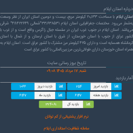
راهنمای فعالان اقتصادی
قانون برنامه هفتم توسعه
درباره استان ایلام
ستان ایلام
با مساحت ۲۰٬۱۳۳ کیلومتر مربع، بیست و دومین استان ایران از نظر وسعت
قوانین عادی
به‌شمار می‌رود. مختصات جغرافیایی استان ایلام ۳۳٫۶۳۸۵۳۱°شمالی ۴۶٫۴۲۲۶۴۹° شرقی
می‌باشد. استان ایلام در جنوب غرب ایران در سلسله جبال زاگرس واقع است و از غرب با
آئین نامه ها
کشور عراق از جنوب با استان خوزستان، از شرق با استان لرستان و از شمال با استان
بخشنامه ها
کرمانشاه همسایه است و دارای ۴۲۵ کیلومتر مرز مشترک با کشور عراق است. استان ایلام به
همراه استان خوزستان دارای طولانی‌ترین مرز بین‌المللی با کشور عراق است
اسناد بالادستی
تاریخ بروز رسانی سایت
شنبه, 17 مرداد 1405 09:08
آمار بازدید
بازدید امروز
254
بازدید دیروز
1066
بازدید هفته
6147
بازدید ماه
6147
بازدید کل
324081
نرم افز
ار پشتیبانی از کم توانان
سامانه شفافیت استانداری ایلام