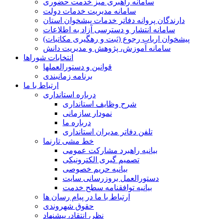
سامانه راهبری میز خدمت حضوری
سامانه مدیریت خدمات دولت
دارندگان پروانه دفاتر خدمات پیشخوان استان
سامانه انتشار و دسترسی آزاد به اطلاعات
پیشخوان ارباب رجوع (ثبت و رهگیری مکاتبات)
سامانه آموزش، پژوهش و مدیریت دانش
انتخابات شوراها
قوانین و دستورالعملها
برنامه زمانبندی
ارتباط با ما
درباره استانداری
شرح وظایف استانداری
نمودار سازمانی
درباره ما
تلفن دفاتر مدیران استانداری
خط مشی تارنما
بیانیه راهبرد مشارکت عمومی
تصمیم گیری الکترونیکی
بیانیه حریم خصوصی
دستورالعمل بروزرسانی سایت
بیانیه توافقنامه سطح خدمت
ارتباط با ما در پیام رسان ها
حقوق شهروندی
نظر، انتقاد، پیشنهاد