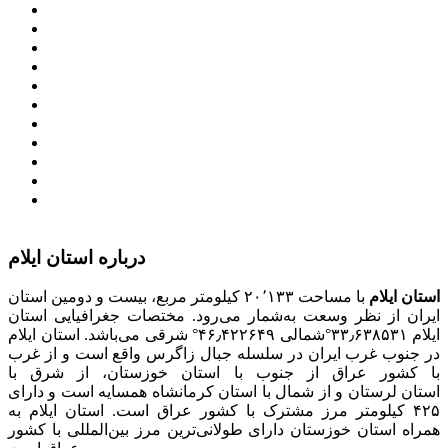
معاون اول رییس جمهور
مجمع تشخیص مصلحت نظام
سامانه ملی انتشارودسترسی آزادبه اطلاعات
معاونت امور زنان و خانواده
میز خدمت الکترونیک وزارت کشور
سامانه تدارکات الکترونیکی دولت (ستاد)
سامانه ارتباط مردم و دولت (سامد)
امور اتباع و مهاجرین خارجی وزارت کشور
سازمان شهرداری ها و دهیاری های کشور
پذیرش و جذب امریه
دانلودنرم افزارهوشمند افراد نابینا یا کم‌بینا برای کار با
کامپیوتر
درباره استان ایلام
استان ایلام
با مساحت ۲۰٬۱۳۳ کیلومتر مربع، بیست و دومین استان
ایران از نظر وسعت به‌شمار می‌رود. مختصات جغرافیایی استان
ایلام ۳۳٫۶۳۸۵۳۱°شمالی ۴۶٫۴۲۲۶۴۹° شرقی می‌باشد. استان ایلام
در جنوب غرب ایران در سلسله جبال زاگرس واقع است و از غرب
با کشور عراق از جنوب با استان خوزستان، از شرق با
استان لرستان و از شمال با استان کرمانشاه همسایه است و دارای
۴۲۵ کیلومتر مرز مشترک با کشور عراق است. استان ایلام به
همراه استان خوزستان دارای طولانی‌ترین مرز بین‌المللی با کشور