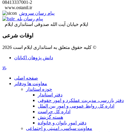
08413337001-2
www.ostanil.ir
پیام رسان سروش
پیام رسان بله
ایلام خیابان آیت الله صدوقی استانداری ایلام
اوقات شرعی
کلیه حقوق متعلق به استانداری ایلام است 2026 ©
دانش پژوهان اکباتان
بالا
صفحه اصلی
معاونت ها ودفاتر
حوزه استاندار
دفتر استاندار
دفتر بازرسی، مدیریت عملکرد و امور حقوقی
اداره کل روابط عمومی و امور بین الملل
اداره کل حراست
هسته گزینش
دفتر امور بانوان و خانواده
معاونت سیاسی، امنیتی و اجتماعی