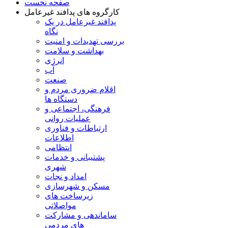
صفحه نخست
کارگروه های پدافند غیرعامل
پدافند غیرعامل در یک
نگاه
بررسی تهدیدات و امنیت
بهداشت و سلامت
انرژی
آب
صنعت
اقلام ضروری مردم و
دستگاه ها
فرهنگی، اجتماعی و
عملیات روانی
ارتباطات و فناوری
اطلاعات
انتظامی
پشتیبانی و خدمات
شهری
امداد و نجات
مسکن و شهرسازی
زیرساخت های
مواصلاتی
ساماندهی و مشارکت
های مردمی