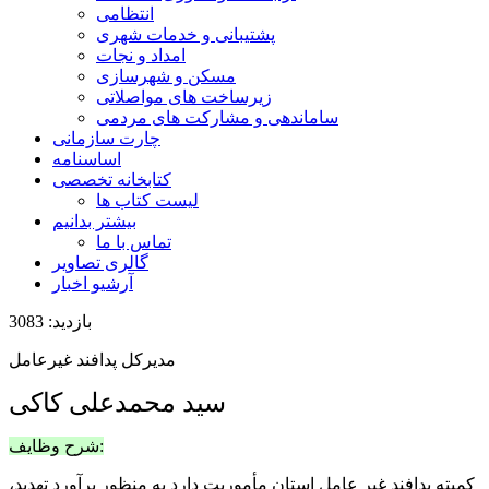
انتظامی
پشتیبانی و خدمات شهری
امداد و نجات
مسکن و شهرسازی
زیرساخت های مواصلاتی
ساماندهی و مشارکت های مردمی
چارت سازمانی
اساسنامه
کتابخانه تخصصی
لیست کتاب ها
بیشتر بدانیم
تماس با ما
گالری تصاویر
آرشیو اخبار
بازدید: 3083
مديرکل پدافند غيرعامل
سید محمدعلی کاکی
شرح وظایف:
کميته پدافند غير عامل استان مأموريت دارد به منظور برآورد تهديد،