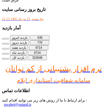
عراق است
تاریخ بروز رسانی سایت
پنج شنبه, 15 مرداد 1405 21:13
آمار بازدید
635
بازدید امروز
770
بازدید دیروز
4714
بازدید هفته
4714
بازدید ماه
322648
بازدید کل
نرم افز
ار پشتیبانی از کم توانان
سامانه شفافیت استانداری ایلام
اطلاعات تماس
برای ارتباط با ما از روش های زیر می توانید اقدام کنید :
ravabet@ostanil.ir