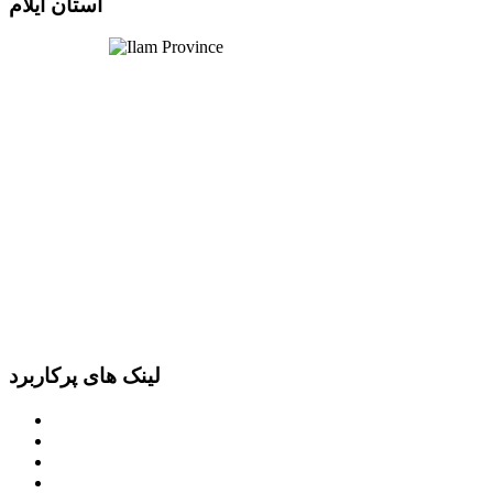
استان ایلام
لینک های پرکاربرد
پرتال امام خمینی (ره)
دفتر مقام معظم رهبری
ریاست ‌جمهوری اسلامی ایران
وزارت کشور