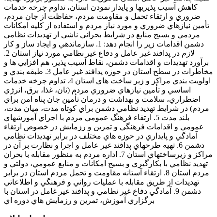
کاهش آسيب پذيريها و پايدار نمودن استان، تداوم چرخه خدمات
ضروري و ارتقاء تحمل و مقاومت مردم، حفاظت از جان مردم،
تأمين نيازهاي ضروري و مورد نياز مردم و استفاده از کليه امکانات
مردمي و بسيج منابع در شرايط بحراني ناشي از تهديدات نظامي
دشمن اقدامات زير را انجام دهد: 1. سازماندهي و ايجاد ساز و کار
لازم در پدافند غير عامل و دفاع غير نظامي مورد نياز استان 2.
برآورد تهديدات و اقدامات دشمن، نقاط آسيب پذير، هم افزايي ها و
مخاطرات در سطح استان در حوزه پدافند غير عامل 3. طبقه بندي و
اولويت بندي مراکز و زير ساخت هاي استان 4. تداوم چرخه خدمات
اساسي و تأمين نيازهاي ضروري مردم (نان، غذا، برق، انرژي
اضطراري، سلامت و بهداشت و درمان تأمين جان پناه امن براي
مردم) در شرايط تهديد نظامي دشمن براي کوتاه مدت، ميان مدت،
بلند مدت 5. ارتقاء فرهنگ عمومي مردم با اجراي آموزشهاي
عمومي و اقدامات فرهنگي و تمرين و رزمايش در خصوص ارتقاء
آمادگي و پايداري در حوزه هاي مختلف در برابر تهديدات نظامي
دشمن 6. تهيه طرحهاي پدافند غير عامل و اجرا و نظارت بر آن در
مراکز و زيرساختهاي استان 7. اداره مردم به منظور مقابله با بحران
تهديد نظامي با بکارگيري و بسيج امکانات و منابع عمومي، دولتي و
مردم استان 8. ارتقاء آستانه مقاومت و تحمل مردم استان در برابر
تهديدات از طريق مقابله با عمليات رواني و فرهنگي و اطلاعاتي
دشمن 9. آمادگي دفاع غير نظامي و پدافند غير غامل در استان با
برگزاري آموزش، تمرين و رزمايش هاي دوره اي