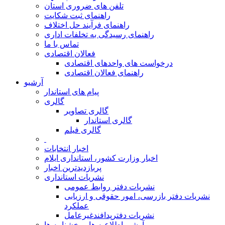
تلفن های ضروری استان
راهنمای ثبت شکایت
راهنمای فرآیند حل اختلاف
راهنمای رسیدگی به تخلفات اداری
تماس با ما
فعالان اقتصادی
درخواست های واحدهای اقتصادی
راهنمای فعالان اقتصادی
آرشیو
پیام های استاندار
گالری
گالری تصاویر
گالری استاندار
گالری فیلم
اخبار انتخابات
اخبار وزارت کشور، استانداری ایلام
پربازدیدترین اخبار
نشریات استانداری
نشریات دفتر روابط عمومی
نشريات دفتر بازرسی، امور حقوقی و ارزيابی
عملکرد
نشريات دفترپدافندغيرعامل
آرشیو اطلاعیه ها و بخشنامه ها