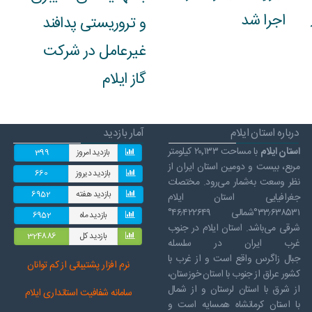
اجرا شد
و تروریستی پدافند
غیرعامل در شرکت
گاز ایلام
درباره استان ایلام
آمار بازدید
استان ایلام
با مساحت ۲۰٬۱۳۳ کیلومتر
بازدید امروز
399
مربع، بیست و دومین استان ایران از
بازدید دیروز
660
نظر وسعت به‌شمار می‌رود. مختصات
بازدید هفته
6952
جغرافیایی استان ایلام
۳۳٫۶۳۸۵۳۱°شمالی ۴۶٫۴۲۲۶۴۹°
بازدید ماه
6952
شرقی می‌باشد. استان ایلام در جنوب
بازدید کل
324886
غرب ایران در سلسله
جبال زاگرس واقع است و از غرب با
نرم افز
ار پشتیبانی از کم توانان
کشور عراق از جنوب با استان خوزستان،
از شرق با استان لرستان و از شمال
سامانه شفافیت استانداری ایلام
با استان کرمانشاه همسایه است و