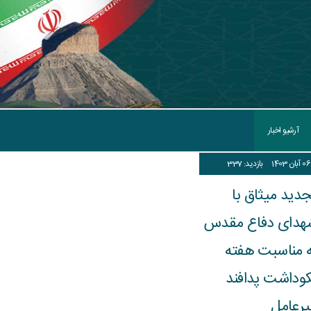
آرشیو اخبار
06
آبان
1403
بازدید: 337
دید میثاق با
هدای دفاع مقدس
ه مناسبت هفته
کوداشت پدافند
یرعامل