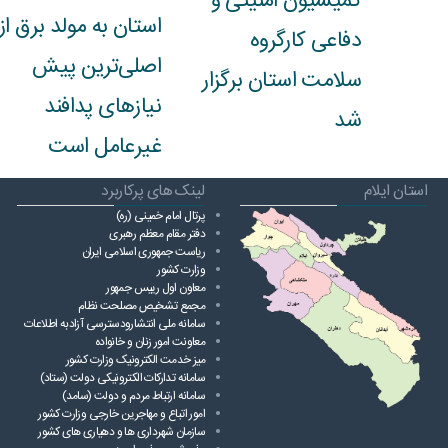
کمیسیون امنیتی و
استان به مولد برق از
دفاعی کارگروه
اصلی‌ترین پیش
سلامت استان برگزار
نیازهای پدافند
شد
غیرعامل است
استان ایلام
لینک های پرکاربرد
پرتال امام خمینی (ره)
دفتر مقام معظم رهبری
ریاست ‌جمهوری اسلامی ایران
وزارت کشور
معاون اول رییس جمهور
مجمع تشخیص مصلحت نظام
سامانه ملی انتشارودسترسی آزادبه اطلاعات
معاونت امور زنان و خانواده
میز خدمت الکترونیک وزارت کشور
سامانه تدارکات الکترونیکی دولت (ستاد)
سامانه ارتباط مردم و دولت (سامد)
امور اتباع و مهاجرین خارجی وزارت کشور
سازمان شهرداری ها و دهیاری های کشور