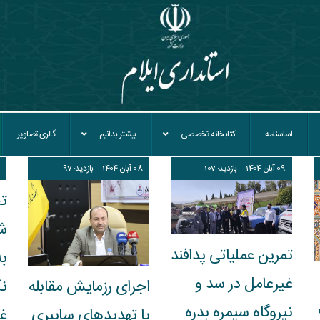
اساسنامه
کتابخانه تخصصی
بیشتر بدانیم
گالری تصاویر
09
آبان
1404
بازدید: 107
08
آبان
1404
بازدید: 97
تج
ش
تمرین عملیاتی پدافند
ب
غیرعامل در سد و
ن
اجرای رزمایش مقابله
نیروگاه سیمره بدره
غ
با تهدیدهای سایبری