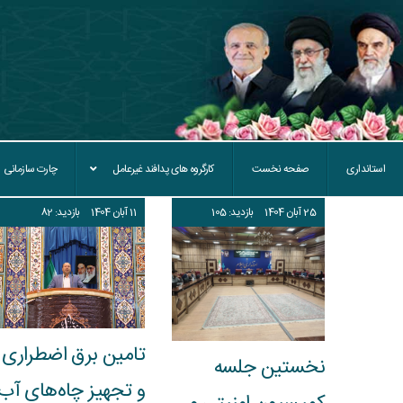
استانداری
صفحه نخست
کارگروه های پدافند غیرعامل
چارت سازمانی
25
آبان
1404
بازدید: 105
11
آبان
1404
بازدید: 82
تامین برق اضطراری
نخستین جلسه
و تجهیز چاه‌های آب