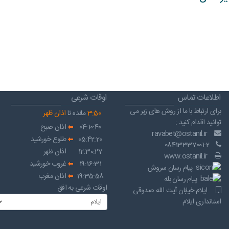
اطلاعات تماس
اوقات شرعی
برای ارتباط با ما از روش های زیر می
50
:
3
مانده تا
اذان ظهر
توانید اقدام کنید :
04:10:40
اذان صبح
ravabet@ostanil.ir
05:42:20
طلوع خورشید
08413337001-2
12:30:27
اذان ظهر
www.ostanil.ir
19:16:31
غروب خورشید
پیام رسان سروش
19:35:58
اذان مغرب
پیام رسان بله
اوقات شرعی به افق
ایلام خیابان آیت الله صدوقی
استانداری ایلام