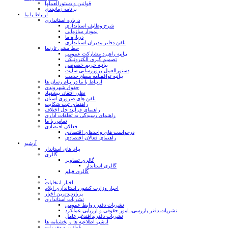
قوانین و دستورالعملها
برنامه زمانبندی
ارتباط با ما
درباره استانداری
شرح وظایف استانداری
نمودار سازمانی
درباره ما
تلفن دفاتر مدیران استانداری
خط مشی تارنما
بیانیه راهبرد مشارکت عمومی
تصمیم گیری الکترونیکی
بیانیه حریم خصوصی
دستورالعمل بروزرسانی سایت
بیانیه توافقنامه سطح خدمت
ارتباط با ما در پیام رسان ها
حقوق شهروندی
نظر، انتقاد، پیشنهاد
تلفن های ضروری استان
راهنمای ثبت شکایت
راهنمای فرآیند حل اختلاف
راهنمای رسیدگی به تخلفات اداری
تماس با ما
فعالان اقتصادی
درخواست های واحدهای اقتصادی
راهنمای فعالان اقتصادی
آرشیو
پیام های استاندار
گالری
گالری تصاویر
گالری استاندار
گالری فیلم
اخبار انتخابات
اخبار وزارت کشور، استانداری ایلام
پربازدیدترین اخبار
نشریات استانداری
نشریات دفتر روابط عمومی
نشريات دفتر بازرسی، امور حقوقی و ارزيابی عملکرد
نشريات دفترپدافندغيرعامل
آرشیو اطلاعیه ها و بخشنامه ها
قوانین و مقررات