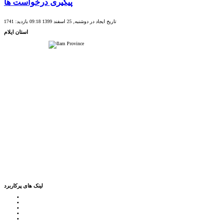
پیگیری درخواست ها
تاریخ ایجاد در دوشنبه, 25 اسفند 1399 09:18
بازدید: 1741
استان ایلام
لینک های پرکاربرد
پرتال امام خمینی (ره)
دفتر مقام معظم رهبری
ریاست ‌جمهوری اسلامی ایران
وزارت کشور
معاون اول رییس جمهور