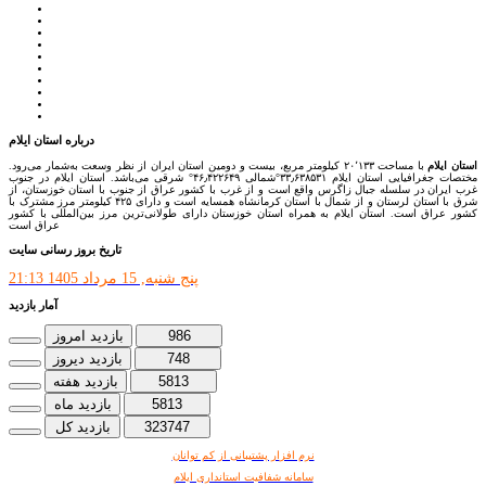
مجمع تشخیص مصلحت نظام
سامانه ملی انتشارودسترسی آزادبه اطلاعات
معاونت امور زنان و خانواده
میز خدمت الکترونیک وزارت کشور
سامانه تدارکات الکترونیکی دولت (ستاد)
سامانه ارتباط مردم و دولت (سامد)
امور اتباع و مهاجرین خارجی وزارت کشور
سازمان شهرداری ها و دهیاری های کشور
پذیرش و جذب امریه
دانلودنرم افزارهوشمند افراد نابینا یا کم‌بینا برای کار با کامپیوتر
درباره استان ایلام
استان ایلام
با مساحت ۲۰٬۱۳۳ کیلومتر مربع، بیست و دومین استان ایران از نظر وسعت به‌شمار می‌رود.
مختصات جغرافیایی استان ایلام ۳۳٫۶۳۸۵۳۱°شمالی ۴۶٫۴۲۲۶۴۹° شرقی می‌باشد. استان ایلام در جنوب
غرب ایران در سلسله جبال زاگرس واقع است و از غرب با کشور عراق از جنوب با استان خوزستان، از
شرق با استان لرستان و از شمال با استان کرمانشاه همسایه است و دارای ۴۲۵ کیلومتر مرز مشترک با
کشور عراق است. استان ایلام به همراه استان خوزستان دارای طولانی‌ترین مرز بین‌المللی با کشور
عراق است
تاریخ بروز رسانی سایت
پنج شنبه, 15 مرداد 1405 21:13
آمار بازدید
986
بازدید امروز
748
بازدید دیروز
5813
بازدید هفته
5813
بازدید ماه
323747
بازدید کل
نرم افز
ار پشتیبانی از کم توانان
سامانه شفافیت استانداری ایلام