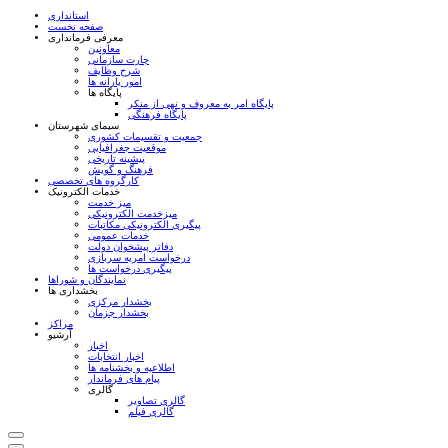
استانداری
صفحه نخست
معرفی فرمانداری
معاونین
چارت سازمانی
شرح وظایف
امور یارانه ها
پایگاه ها
پایگاه امر به معروف و نهی از منکر
پایگاه فرهنگی
سیمای شهرستان
جمعیت و تقسیمات کشوری
موقعیت جغرافیایی
پیشینه تاریخی
فرهنگ و گویش
کارگروه های تخصصی
خدمات الکترونیک
میز خدمت
میزخدمت الکترونیکی
پیگیری الکترونیکی مکاتبات
خدمات عمومی
دفاتر پیشخوان دولت
درخواست امریه سربازی
پیگیری درخواست ها
نمایندگان و شوراها
بخشداری ها
بخشدار مرکزی
بخشدار جزمان
مراکز
آرشیو
اخبار
اخبار انتخابات
اطلاعیه و بخشنامه ها
پیام های فرماندار
گالری
گالری تصاویر
گالری فیلم