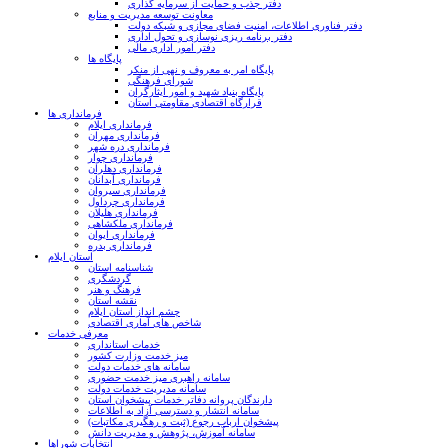
دفتر جذب و حمایت از سرمایه گذاری
معاونت توسعه مدیریت و منابع
دفتر فناوری اطلاعات، امنیت فضای مجازی و شبکه دولت
دفتر برنامه ریزی نوسازی و تحول اداری
دفتر امور اداری مالی
پایگاه ها
پایگاه امر به معروف و نهی از منکر
شورای فرهنگی
پایگاه بنیاد شهید و امور ایثارگران
قرارگاه اقتصادی مقاومتی استان
فرمانداری ها
فرمانداری ایلام
فرمانداری مهران
فرمانداری دره شهر
فرمانداری چوار
فرمانداری دهلران
فرمانداری آبدانان
فرمانداری سیروان
فرمانداری چرداول
فرمانداری هلیلان
فرمانداری ملکشاهی
فرمانداری ایوان
فرمانداری بدره
استان ایلام
شناسنامه استان
گردشگری
فرهنگ و هنر
نقشه استان
چشم انداز استان ایلام
شاخص های آماری اقتصادی
معرفی خدمات
خدمات استانداری
میز خدمت وزارت کشور
سامانه های خدمات دولت
سامانه راهبری میز خدمت حضوری
سامانه مدیریت خدمات دولت
دارندگان پروانه دفاتر خدمات پیشخوان استان
سامانه انتشار و دسترسی آزاد به اطلاعات
پیشخوان ارباب رجوع (ثبت و رهگیری مکاتبات)
سامانه آموزش، پژوهش و مدیریت دانش
انتخابات شوراها