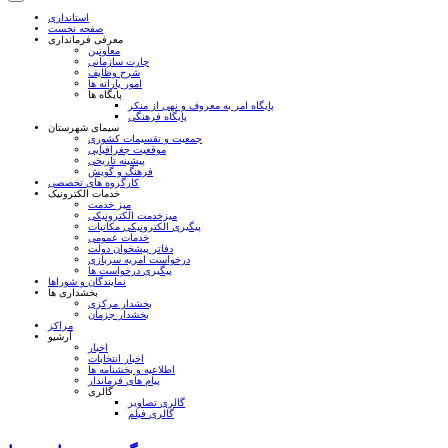
استانداری
صفحه نخست
معرفی فرمانداری
معاونین
چارت سازمانی
شرح وظایف
امور یارانه ها
پایگاه ها
پایگاه امر به معروف و نهی از منکر
پایگاه فرهنگی
سیمای شهرستان
جمعیت و تقسیمات کشوری
موقعیت جغرافیایی
پیشینه تاریخی
فرهنگ و گویش
کارگروه های تخصصی
خدمات الکترونیک
میز خدمت
میزخدمت الکترونیکی
پیگیری الکترونیکی مکاتبات
خدمات عمومی
دفاتر پیشخوان دولت
درخواست امریه سربازی
پیگیری درخواست ها
نمایندگان و شوراها
بخشداری ها
بخشدار مرکزی
بخشدار جزمان
مراکز
آرشیو
اخبار
اخبار انتخابات
اطلاعیه و بخشنامه ها
پیام های فرماندار
گالری
گالری تصاویر
گالری فیلم