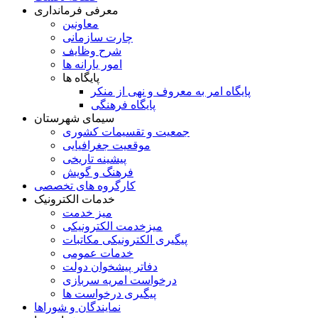
معرفی فرمانداری
معاونین
چارت سازمانی
شرح وظایف
امور یارانه ها
پایگاه ها
پایگاه امر به معروف و نهی از منکر
پایگاه فرهنگی
سیمای شهرستان
جمعیت و تقسیمات کشوری
موقعیت جغرافیایی
پیشینه تاریخی
فرهنگ و گویش
کارگروه های تخصصی
خدمات الکترونیک
میز خدمت
میزخدمت الکترونیکی
پیگیری الکترونیکی مکاتبات
خدمات عمومی
دفاتر پیشخوان دولت
درخواست امریه سربازی
پیگیری درخواست ها
نمایندگان و شوراها