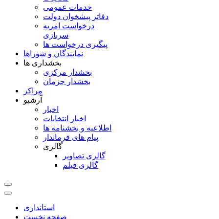
خدمات عمومی
دفاتر پیشخوان دولت
درخواست امریه
سربازی
پیگیری درخواست ها
نمایندگان و شوراها
بخشداری ها
بخشدار مرکزی
بخشدار جزمان
مراکز
آرشیو
اخبار
اخبار انتخابات
اطلاعیه و بخشنامه ها
پیام های فرماندار
گالری
گالری تصاویر
گالری فیلم
استانداری
صفحه نخست