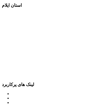
استان ایلام
لینک های پرکاربرد
پرتال امام خمینی (ره)
دفتر مقام معظم رهبری
ریاست ‌جمهوری اسلامی ایران