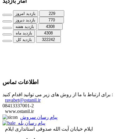
آمار بازدید
229
بازدید امروز
770
بازدید دیروز
4308
بازدید هفته
4308
بازدید ماه
322242
بازدید کل
اطلاعات تماس
برای ارتباط با ما از روش های زیر می توانید اقدام کنید :
ravabet@ostanil.ir
08413337001-2
www.ostanil.ir
پیام رسان سروش
پیام رسان بله
ایلام خیابان آیت الله صدوقی استانداری ایلام