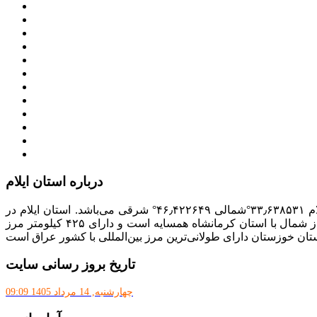
وزارت کشور
معاون اول رییس جمهور
مجمع تشخیص مصلحت نظام
سامانه ملی انتشارودسترسی آزادبه اطلاعات
معاونت امور زنان و خانواده
میز خدمت الکترونیک وزارت کشور
سامانه تدارکات الکترونیکی دولت (ستاد)
سامانه ارتباط مردم و دولت (سامد)
امور اتباع و مهاجرین خارجی وزارت کشور
سازمان شهرداری ها و دهیاری های کشور
پذیرش و جذب امریه
دانلودنرم افزارهوشمند افراد نابینا یا کم‌بینا برای کار با کامپیوتر
درباره استان ایلام
با مساحت ۲۰٬۱۳۳ کیلومتر مربع، بیست و دومین استان ایران از نظر وسعت به‌شمار می‌رود. مختصات جغرافیایی استان ایلام ۳۳٫۶۳۸۵۳۱°شمالی ۴۶٫۴۲۲۶۴۹° شرقی می‌باشد. استان ایلام در
جنوب غرب ایران در سلسله جبال زاگرس واقع است و از غرب با کشور عراق از جنوب با استان خوزستان، از شرق با استان لرستان و از شمال با استان کرمانشاه همسایه است و دارای ۴۲۵ کیلومتر مرز
تان خوزستان دارای طولانی‌ترین مرز بین‌المللی با کشور عراق است
تاریخ بروز رسانی سایت
چهارشنبه, 14 مرداد 1405 09:09