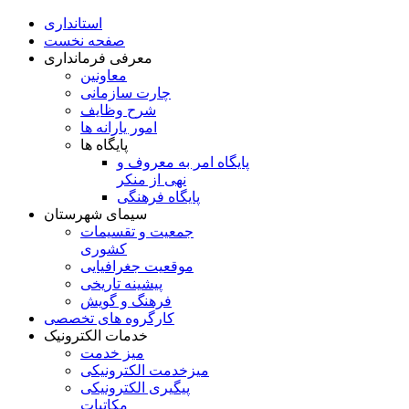
استانداری
صفحه نخست
معرفی فرمانداری
معاونین
چارت سازمانی
شرح وظایف
امور یارانه ها
پایگاه ها
پایگاه امر به معروف و
نهی از منکر
پایگاه فرهنگی
سیمای شهرستان
جمعیت و تقسیمات
کشوری
موقعیت جغرافیایی
پیشینه تاریخی
فرهنگ و گویش
کارگروه های تخصصی
خدمات الکترونیک
میز خدمت
میزخدمت الکترونیکی
پیگیری الکترونیکی
مکاتبات