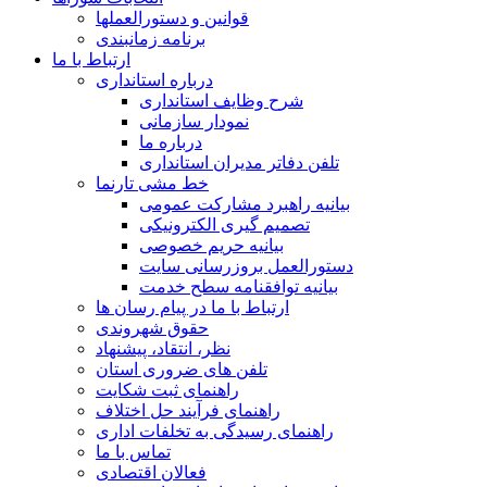
قوانین و دستورالعملها
برنامه زمانبندی
ارتباط با ما
درباره استانداری
شرح وظایف استانداری
نمودار سازمانی
درباره ما
تلفن دفاتر مدیران استانداری
خط مشی تارنما
بیانیه راهبرد مشارکت عمومی
تصمیم گیری الکترونیکی
بیانیه حریم خصوصی
دستورالعمل بروزرسانی سایت
بیانیه توافقنامه سطح خدمت
ارتباط با ما در پیام رسان ها
حقوق شهروندی
نظر، انتقاد، پیشنهاد
تلفن های ضروری استان
راهنمای ثبت شکایت
راهنمای فرآیند حل اختلاف
راهنمای رسیدگی به تخلفات اداری
تماس با ما
فعالان اقتصادی