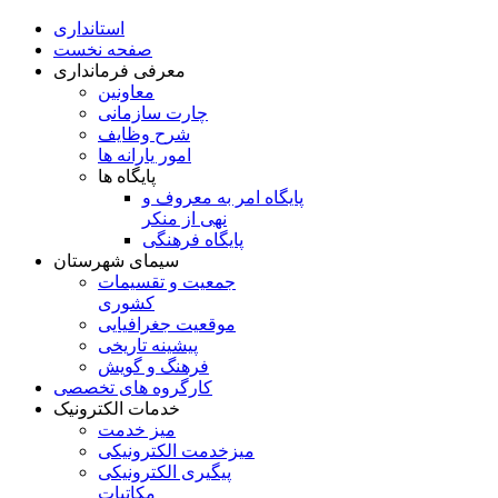
استانداری
صفحه نخست
معرفی فرمانداری
معاونین
چارت سازمانی
شرح وظایف
امور یارانه ها
پایگاه ها
پایگاه امر به معروف و
نهی از منکر
پایگاه فرهنگی
سیمای شهرستان
جمعیت و تقسیمات
کشوری
موقعیت جغرافیایی
پیشینه تاریخی
فرهنگ و گویش
کارگروه های تخصصی
خدمات الکترونیک
میز خدمت
میزخدمت الکترونیکی
پیگیری الکترونیکی
مکاتبات