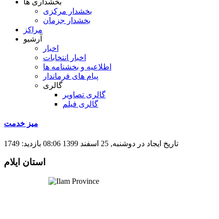
بخشداری ها
بخشدار مرکزی
بخشدار جزمان
مراکز
آرشیو
اخبار
اخبار انتخابات
اطلاعیه و بخشنامه ها
پیام های فرماندار
گالری
گالری تصاویر
گالری فیلم
میز خدمت
تاریخ ایجاد در دوشنبه, 25 اسفند 1399 08:06
بازدید: 1749
استان ایلام