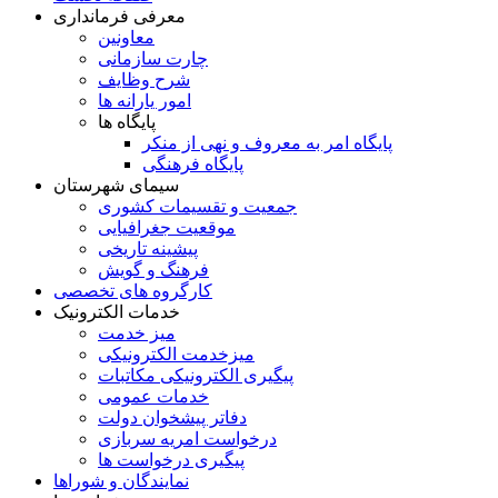
معرفی فرمانداری
معاونین
چارت سازمانی
شرح وظایف
امور یارانه ها
پایگاه ها
پایگاه امر به معروف و نهی از منکر
پایگاه فرهنگی
سیمای شهرستان
جمعیت و تقسیمات کشوری
موقعیت جغرافیایی
پیشینه تاریخی
فرهنگ و گویش
کارگروه های تخصصی
خدمات الکترونیک
میز خدمت
میزخدمت الکترونیکی
پیگیری الکترونیکی مکاتبات
خدمات عمومی
دفاتر پیشخوان دولت
درخواست امریه سربازی
پیگیری درخواست ها
نمایندگان و شوراها