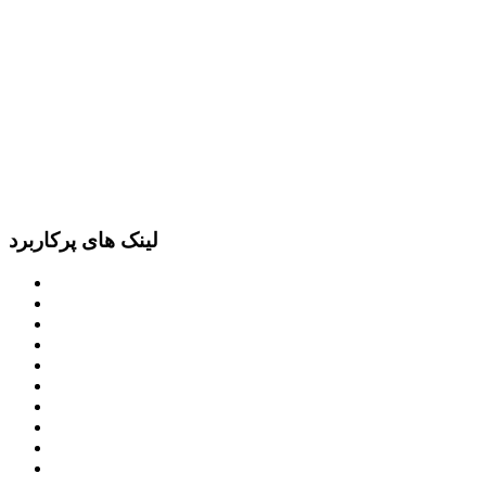
لینک های پرکاربرد
پرتال امام خمینی (ره)
دفتر مقام معظم رهبری
ریاست ‌جمهوری اسلامی ایران
وزارت کشور
معاون اول رییس جمهور
مجمع تشخیص مصلحت نظام
سامانه ملی انتشارودسترسی آزادبه اطلاعات
معاونت امور زنان و خانواده
میز خدمت الکترونیک وزارت کشور
سامانه تدارکات الکترونیکی دولت (ستاد)