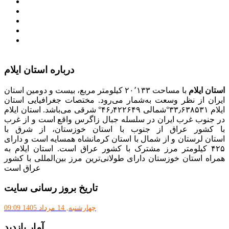
سامانه ارتباط مردم و دولت (سامد)
امور اتباع و مهاجرین خارجی وزارت کشور
سازمان شهرداری ها و دهیاری های کشور
پذیرش و جذب امریه
دانلودنرم افزارهوشمند افراد نابینا یا کم‌بینا برای کار با
کامپیوتر
درباره استان ایلام
استان ایلام
با مساحت ۲۰٬۱۳۳ کیلومتر مربع، بیست و دومین استان
ایران از نظر وسعت به‌شمار می‌رود. مختصات جغرافیایی استان
ایلام ۳۳٫۶۳۸۵۳۱°شمالی ۴۶٫۴۲۲۶۴۹° شرقی می‌باشد. استان ایلام
در جنوب غرب ایران در سلسله جبال زاگرس واقع است و از غرب
با کشور عراق از جنوب با استان خوزستان، از شرق با
استان لرستان و از شمال با استان کرمانشاه همسایه است و دارای
۴۲۵ کیلومتر مرز مشترک با کشور عراق است. استان ایلام به
همراه استان خوزستان دارای طولانی‌ترین مرز بین‌المللی با کشور
عراق است
تاریخ بروز رسانی سایت
چهارشنبه, 14 مرداد 1405 09:09
آمار بازدید