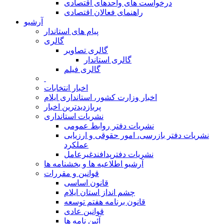
درخواست های واحدهای اقتصادی
راهنمای فعالان اقتصادی
آرشیو
پیام های استاندار
گالری
گالری تصاویر
گالری استاندار
گالری فیلم
اخبار انتخابات
اخبار وزارت کشور، استانداری ایلام
پربازدیدترین اخبار
نشریات استانداری
نشریات دفتر روابط عمومی
نشريات دفتر بازرسی، امور حقوقی و ارزيابی
عملکرد
نشريات دفترپدافندغيرعامل
آرشیو اطلاعیه ها و بخشنامه ها
قوانین و مقررات
قانون اساسی
چشم انداز استان ایلام
قانون برنامه هفتم توسعه
قوانین عادی
آئین نامه ها