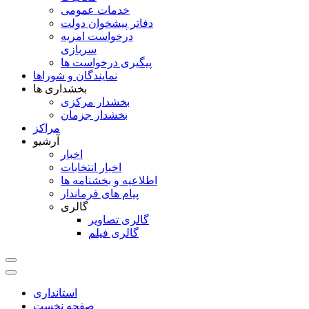
خدمات عمومی
دفاتر پیشخوان دولت
درخواست امریه
سربازی
پیگیری درخواست ها
نمایندگان و شوراها
بخشداری ها
بخشدار مرکزی
بخشدار جزمان
مراکز
آرشیو
اخبار
اخبار انتخابات
اطلاعیه و بخشنامه ها
پیام های فرماندار
گالری
گالری تصاویر
گالری فیلم
استانداری
صفحه نخست