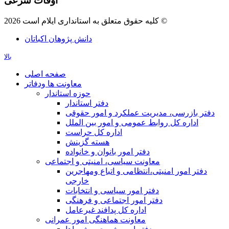
اوقات شرعی
کلیه حقوق متعلق به استانداری ایلام است 2026 ©
دانش پژوهان اکباتان
بالا
صفحه اصلی
معاونت ها ودفاتر
حوزه استاندار
دفتر استاندار
دفتر بازرسی، مدیریت عملکرد و امور حقوقی
اداره کل روابط عمومی و امور بین الملل
اداره کل حراست
هسته گزینش
دفتر امور بانوان و خانواده
معاونت سیاسی، امنیتی و اجتماعی
دفتر امور امنيتی،انتظامی و اتباع ومهاجرین
خارجی
دفتر امور سیاسی و انتخابات
دفتر امور اجتماعی و فرهنگی
اداره کل پدافند غیرعامل
معاونت هماهنگی امور عمرانی