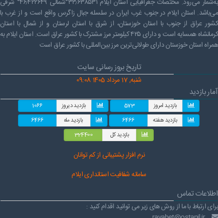
به‌شمار می‌رود. مختصات جغرافیایی استان ایلام ۳۳٫۶۳۸۵۳۱°شمالی ۴۶٫۴۲۲۶۴۹° شرقی
راهنمای فعالان اقتصادی
قانون برنامه هفتم توسعه
می‌باشد. استان ایلام در جنوب غرب ایران در سلسله جبال زاگرس واقع است و از غرب با
کشور عراق از جنوب با استان خوزستان، از شرق با استان لرستان و از شمال با استان
قوانین عادی
کرمانشاه همسایه است و دارای ۴۲۵ کیلومتر مرز مشترک با کشور عراق است. استان ایلام به
همراه استان خوزستان دارای طولانی‌ترین مرز بین‌المللی با کشور عراق است
آئین نامه ها
تاریخ بروز رسانی سایت
بخشنامه ها
شنبه, 17 مرداد 1405 09:08
اسناد بالادستی
آمار بازدید
بازدید امروز
573
بازدید دیروز
1066
بازدید هفته
6466
بازدید ماه
6466
بازدید کل
324400
نرم افز
ار پشتیبانی از کم توانان
سامانه شفافیت استانداری ایلام
اطلاعات تماس
برای ارتباط با ما از روش های زیر می توانید اقدام کنید :
ravabet@ostanil.ir